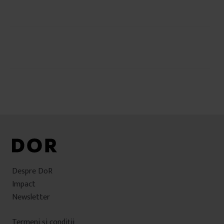
Navigare
în
articole
Despre DoR
Impact
Newsletter
Termeni şi condiţii