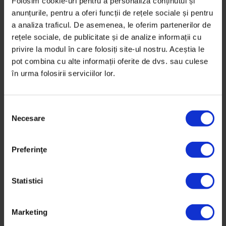
Folosim cookie-uri pentru a personaliza conținutul și
[Colectiv] Ce (ni) s-a întâmplat în
anunțurile, pentru a oferi funcții de rețele sociale și pentru
noaptea de 30 octombrie
a analiza traficul. De asemenea, le oferim partenerilor de
O reconstituire a nopții incendiului din Colectiv, ca să
rețele sociale, de publicitate și de analize informații cu
nu uităm ce li s-a întâmplat celor prezenți.
privire la modul în care folosiți site-ul nostru. Aceștia le
pot combina cu alte informații oferite de dvs. sau culese
în urma folosirii serviciilor lor.
De
Ana Maria Ciobanu
,
Andreea Giuclea
,
Oana Sandu
,
Cristian
Lupșa
și
Irina Tacu
Timp de citire: 39 de minute
11 decembrie 2015
S
Necesare
e
l
e
Preferinţe
c
ț
i
Statistici
a
c
Marketing
o