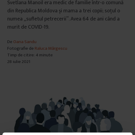
Svetlana Manoil era medic de familie într-o comună
din Republica Moldova și mama a trei copii; soțul o
numea „sufletul petrecerii”. Avea 64 de ani când a
murit de COVID-19.
De
Oana Sandu
Fotografie de
Raluca Mărgescu
Timp de citire: 4 minute
28 iulie 2021