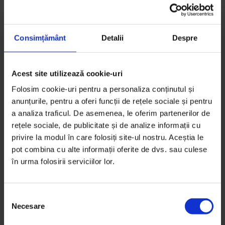
Consimțământ
Detalii
Despre
Coronavirus
,
Eseuri
Acest site utilizează cookie-uri
„Declar pe propria răspundere că
Folosim cookie-uri pentru a personaliza conținutul și
vreau să plec acasă”
anunțurile, pentru a oferi funcții de rețele sociale și pentru
a analiza traficul. De asemenea, le oferim partenerilor de
Lipsa de încredere, alimentată de prejudecăți și
rețele sociale, de publicitate și de analize informații cu
stereotipuri, face pacienții și doctorii să nu se vadă și
privire la modul în care folosiți site-ul nostru. Aceștia le
să nu se asculte.
pot combina cu alte informații oferite de dvs. sau culese
în urma folosirii serviciilor lor.
De
Ana Maria Ciobanu
Ilustrații de
Ana Letzner
Timp de citire: 16 minute
S
31 mai 2021
Necesare
e
l