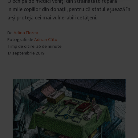
O echipă de medici veniți din străinătate repară
u
inimile copiilor din donații, pentru că statul eșuează în
i
a-și proteja cei mai vulnerabili cetățeni.
De
Adina Florea
Fotografii de
Adrian Câtu
Timp de citire: 26 de minute
17 septembrie 2019