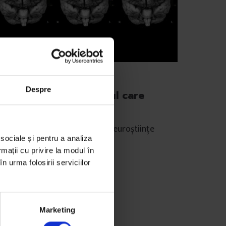
portaje
Despre
oR de Cluj: Laboratorul care
tudiază emoții
incursiune în Laboratorul de Neuroștiințe
 sociale și pentru a analiza
gnitive de la Cluj.
rmații cu privire la modul în
n urma folosirii serviciilor
e
Lavinia Gliga
tografie de
Matei Pleșa
mp de citire: 8 minute
 septembrie 2014
Marketing