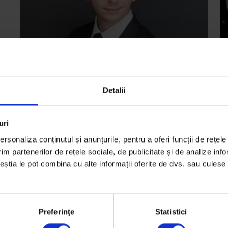
Re
Interviuri
,
Poveștile vindecă
Detalii
D
Paul Olteanu: Poveștile la care ne
n-
s
expunem ne definesc realitatea. Ce
nu ne e familiar e amenințător
uri
O 
in
rsonaliza conținutul și anunțurile, pentru a oferi funcții de rețele
Cum facem față incertitudinilor, cum avem grijă
Co
im partenerilor de rețele sociale, de publicitate și de analize info
de creierul nostru și cum preluăm controlul
.
ceștia le pot combina cu alte informații oferite de dvs. sau culese î
D
asupra poveștilor pe care ni le spunem.
Fo
Ti
De
Nicoleta Rădăcină
17
Fotografie de
Matei Buță
Preferinţe
Statistici
Timp de citire: 9 minute