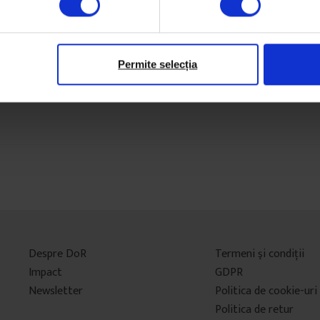
4 noiembrie 2020
Permite selecția
Despre DoR
Termeni şi condiţii
Impact
GDPR
Newsletter
Politica de cookie-uri
Politica de retur