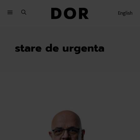
Sari
Sari
la
la
English
meniu
conținut
stare de urgenta