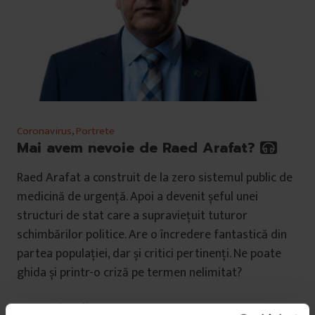
Coronavirus
,
Portrete
Mai avem nevoie de Raed Arafat?
Raed Arafat a construit de la zero sistemul public de
medicină de urgență. Apoi a devenit șeful unei
structuri de stat care a supraviețuit tuturor
schimbărilor politice. Are o încredere fantastică din
partea populației, dar și critici pertinenți. Ne poate
ghida și printr-o criză pe termen nelimitat?
De
Georgiana Ilie