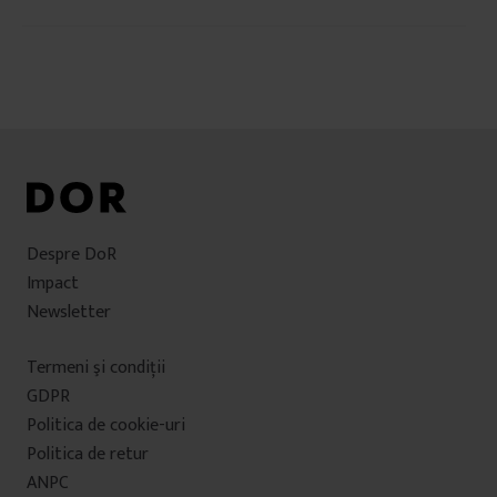
u
în
i
articole
Despre DoR
Impact
Newsletter
Termeni şi condiţii
GDPR
Politica de cookie-uri
Politica de retur
ANPC