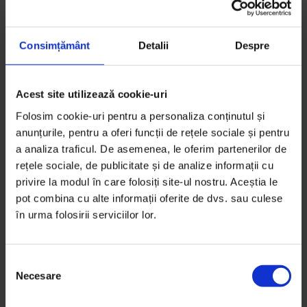
Ilustrații de
Mircea Drăgoi
Fotografii de
Cătălin Georgescu
Timp de citire: 55 de minute
Consimțământ
Detalii
Despre
9 septembrie 2020
Acest site utilizează cookie-uri
Folosim cookie-uri pentru a personaliza conținutul și
anunțurile, pentru a oferi funcții de rețele sociale și pentru
a analiza traficul. De asemenea, le oferim partenerilor de
rețele sociale, de publicitate și de analize informații cu
privire la modul în care folosiți site-ul nostru. Aceștia le
pot combina cu alte informații oferite de dvs. sau culese
în urma folosirii serviciilor lor.
S
Necesare
e
l