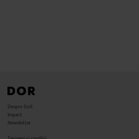
Navigare
în
articole
Despre DoR
Impact
Newsletter
Termeni şi condiţii