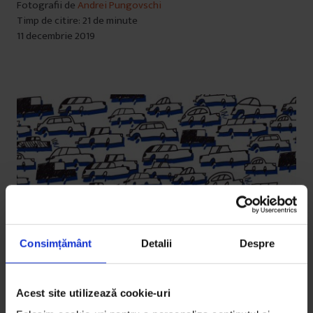
Fotografii de
Andrei Pungovschi
Timp de citire: 21 de minute
11 decembrie 2019
Consimțământ
Detalii
Despre
Acest site utilizează cookie-uri
Educație
,
Reportaje