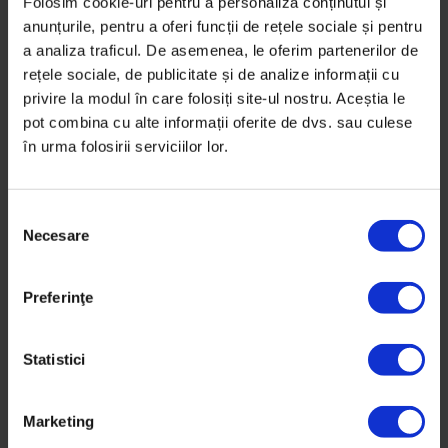
Folosim cookie-uri pentru a personaliza conținutul și
În trafic, spre școală
anunțurile, pentru a oferi funcții de rețele sociale și pentru
a analiza traficul. De asemenea, le oferim partenerilor de
Aglomerație, blocaj, congestie. Este vina părinților
rețele sociale, de publicitate și de analize informații cu
care își duc copiii mici cu mașina la școală în fiecare
privire la modul în care folosiți site-ul nostru. Aceștia le
dimineață?
pot combina cu alte informații oferite de dvs. sau culese
în urma folosirii serviciilor lor.
De
Nicoleta Rădăcină
Ilustrații de
Oana Barbonie
Timp de citire: 16 minute
S
27 martie 2019
Necesare
e
l
e
Preferinţe
c
ț
i
Statistici
a
c
Marketing
o