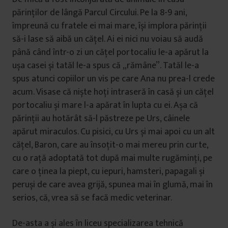
părinților de lângă Parcul Circului. Pe la 8-9 ani,
împreună cu fratele ei mai mare, își implora părinții
să-i lase să aibă un cățel. Ai ei nici nu voiau să audă
până când într-o zi un cățel portocaliu le-a apărut la
ușa casei și tatăl le-a spus că „rămâne”. Tatăl le-a
spus atunci copiilor un vis pe care Ana nu prea-l crede
acum. Visase că niște hoți intraseră în casă și un cățel
portocaliu și mare l-a apărat în lupta cu ei. Așa că
părinții au hotărât să-l păstreze pe Urs, câinele
apărut miraculos. Cu pisici, cu Urs și mai apoi cu un alt
cățel, Baron, care au însoțit-o mai mereu prin curte,
cu o rață adoptată tot după mai multe rugăminți, pe
care o ținea la piept, cu iepuri, hamsteri, papagali și
peruși de care avea grijă, spunea mai în glumă, mai în
serios, că, vrea să se facă medic veterinar.
De-asta a și ales în liceu specializarea tehnică