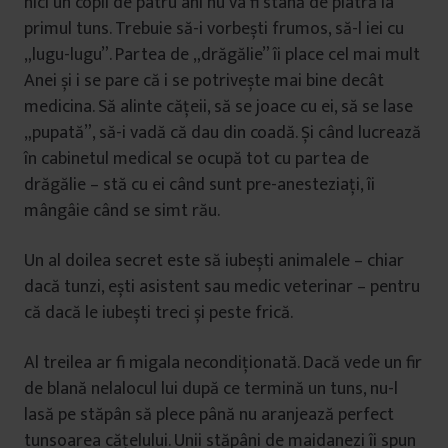
nici un copil de patru ani nu va fi stană de piatră la
primul tuns. Trebuie să-i vorbești frumos, să-l iei cu
„lugu-lugu”. Partea de „drăgălie” îi place cel mai mult
Anei și i se pare că i se potrivește mai bine decât
medicina. Să alinte cățeii, să se joace cu ei, să se lase
„pupată”, să-i vadă că dau din coadă. Și când lucrează
în cabinetul medical se ocupă tot cu partea de
drăgălie – stă cu ei când sunt pre-anesteziați, îi
mângâie când se simt rău.
Un al doilea secret este să iubești animalele – chiar
dacă tunzi, ești asistent sau medic veterinar – pentru
că dacă le iubești treci și peste frică.
Al treilea ar fi migala necondiționată. Dacă vede un fir
de blană nelalocul lui după ce termină un tuns, nu-l
lasă pe stăpân să plece până nu aranjează perfect
tunsoarea cățelului. Unii stăpâni de maidanezi îi spun