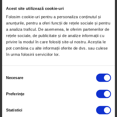
Acest site utilizează cookie-uri
FLORENZZA
Folosim cookie-uri pentru a personaliza conținutul și
11/01/2015
anunțurile, pentru a oferi funcții de rețele sociale și pentru
a analiza traficul. De asemenea, le oferim partenerilor de
rețele sociale, de publicitate și de analize informații cu
Bravoooo Ana, stii bine ca pisicile „Paradise”
privire la modul în care folosiți site-ul nostru. Aceștia le
te adora :).
pot combina cu alte informații oferite de dvs. sau culese
în urma folosirii serviciilor lor.
Te pup si succes!!
S
Necesare
e
l
e
Preferinţe
c
ț
i
Statistici
a