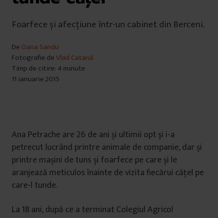
Foarfece și afecțiune într-un cabinet din Berceni.
De
Oana Sandu
Fotografie de
Vlad Catană
Timp de citire: 4 minute
11 ianuarie 2015
Ana Petrache are 26 de ani și ultimii opt și i-a
petrecut lucrând printre animale de companie, dar și
printre mașini de tuns și foarfece pe care și le
aranjează meticulos înainte de vizita fiecărui cățel pe
care-l tunde.
La 18 ani, după ce a terminat Colegiul Agricol