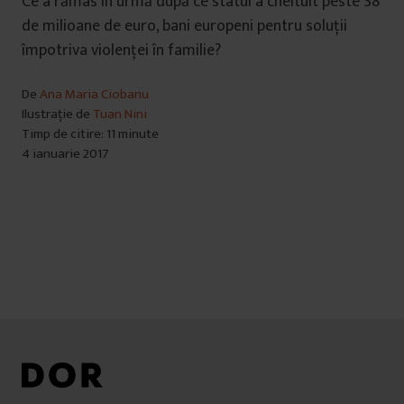
Ce a rămas în urmă după ce statul a cheltuit peste 38
de milioane de euro, bani europeni pentru soluții
împotriva violenței în familie?
De
Ana Maria Ciobanu
Ilustrație de
Tuan Nini
Timp de citire: 11 minute
4 ianuarie 2017