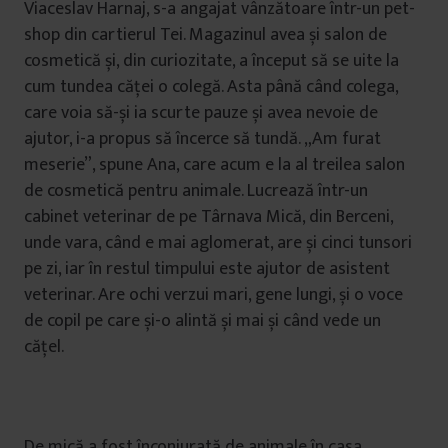
Viaceslav Harnaj, s-a angajat vânzătoare într-un pet-
shop din cartierul Tei. Magazinul avea și salon de
cosmetică și, din curiozitate, a început să se uite la
cum tundea căței o colegă. Asta până când colega,
care voia să-și ia scurte pauze și avea nevoie de
ajutor, i-a propus să încerce să tundă. „Am furat
meserie”, spune Ana, care acum e la al treilea salon
de cosmetică pentru animale. Lucrează într-un
cabinet veterinar de pe Târnava Mică, din Berceni,
unde vara, când e mai aglomerat, are și cinci tunsori
pe zi, iar în restul timpului este ajutor de asistent
veterinar. Are ochi verzui mari, gene lungi, și o voce
de copil pe care și-o alintă și mai și când vede un
cățel.
De mică a fost înconjurată de animale în casa