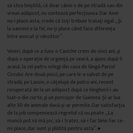
să stea liniștită, că doar câinii-s de pe stradă sau din
vreun adăpost, nu contează perfecțiunea. Dar Anei
nu-i place asta, crede că toți trebuie tratați egal. „Și
la oameni e la fel, nu-ți place când face diferența
între avocat și vânzător”.
Vineri, după ce a tuns o Caniche crem de cinci ani, și
după o operație de urgență pe seară, a ajuns după 9
acasă, la cei patru colegi din casa de lângă Parcul
Circului. Are două pisici, pe care le-a salvat de pe
stradă, pe Lassie, o cățelușă de patru ani, recent
recuperată de la un adăpost după ce hingherii i-au
luat-o din curte, și un porcușor de Guineea. Și-ar lua
alte 30 de animale dacă și-ar permite. Dar satisfacția
de la job compensează regretul că nu poate. „La
muncă pot să mă joc, să-i tratez, să-i fac bine. Fac ce-
mi place, dar sunt și plătită pentru asta”. ●