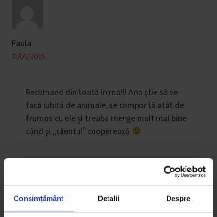
Paula
11/01/2015
Recomand din toată inima!!! Ana știe să se
facă iubită de animale, se comportă atât de
frumos cu ele și treaba merge mult mai bine
când și „clientul” cooperează
Consimțământ
Detalii
Despre