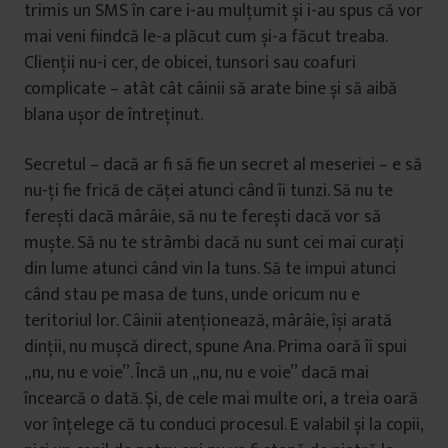
trimis un SMS în care i-au mulțumit și i-au spus că vor
mai veni fiindcă le-a plăcut cum și-a făcut treaba.
Clienții nu-i cer, de obicei, tunsori sau coafuri
complicate – atât cât câinii să arate bine și să aibă
blana ușor de întreținut.
Secretul – dacă ar fi să fie un secret al meseriei – e să
nu-ți fie frică de căței atunci când îi tunzi. Să nu te
ferești dacă mârâie, să nu te ferești dacă vor să
muște. Să nu te strâmbi dacă nu sunt cei mai curați
din lume atunci când vin la tuns. Să te impui atunci
când stau pe masa de tuns, unde oricum nu e
teritoriul lor. Câinii atenționează, mârâie, își arată
dinții, nu mușcă direct, spune Ana. Prima oară îi spui
„nu, nu e voie”. Încă un „nu, nu e voie” dacă mai
încearcă o dată. Și, de cele mai multe ori, a treia oară
vor înțelege că tu conduci procesul. E valabil și la copii,