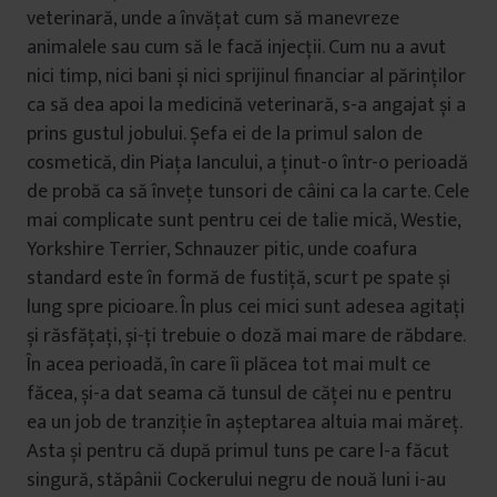
veterinară, unde a învățat cum să manevreze
animalele sau cum să le facă injecții. Cum nu a avut
nici timp, nici bani și nici sprijinul financiar al părinților
ca să dea apoi la medicină veterinară, s-a angajat și a
prins gustul jobului. Șefa ei de la primul salon de
cosmetică, din Piața Iancului, a ținut-o într-o perioadă
de probă ca să învețe tunsori de câini ca la carte. Cele
mai complicate sunt pentru cei de talie mică, Westie,
Yorkshire Terrier, Schnauzer pitic, unde coafura
standard este în formă de fustiță, scurt pe spate și
lung spre picioare. În plus cei mici sunt adesea agitați
și răsfățați, și-ți trebuie o doză mai mare de răbdare.
În acea perioadă, în care îi plăcea tot mai mult ce
făcea, și-a dat seama că tunsul de căței nu e pentru
ea un job de tranziție în așteptarea altuia mai măreț.
Asta și pentru că după primul tuns pe care l-a făcut
singură, stăpânii Cockerului negru de nouă luni i-au