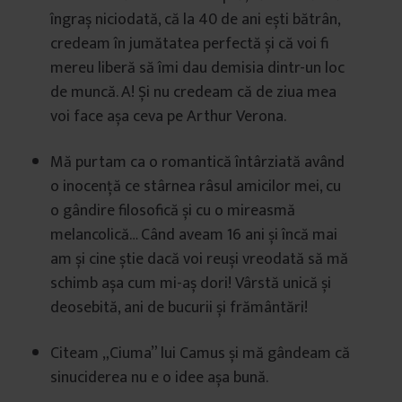
îngraș niciodată, că la 40 de ani ești bătrân,
credeam în jumătatea perfectă și că voi fi
mereu liberă să îmi dau demisia dintr-un loc
de muncă. A! Și nu credeam că de ziua mea
voi face așa ceva pe Arthur Verona.
Mă purtam ca o romantică întârziată având
o inocență ce stârnea râsul amicilor mei, cu
o gândire filosofică și cu o mireasmă
melancolică… Când aveam 16 ani și încă mai
am și cine știe dacă voi reuși vreodată să mă
schimb așa cum mi-aș dori! Vârstă unică și
deosebită, ani de bucurii și frământări!
Citeam „Ciuma” lui Camus și mă gândeam că
sinuciderea nu e o idee așa bună.