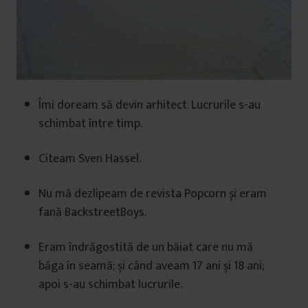
Îmi doream să devin arhitect. Lucrurile s-au
schimbat între timp.
Citeam Sven Hassel.
Nu mă dezlipeam de revista Popcorn și eram
fană BackstreetBoys.
Eram îndrăgostită de un băiat care nu mă
băga în seamă; și când aveam 17 ani și 18 ani;
apoi s-au schimbat lucrurile.