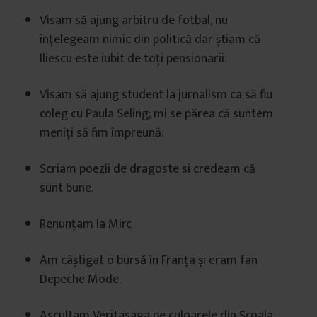
Visam să ajung arbitru de fotbal, nu
înțelegeam nimic din politică dar știam că
Iliescu este iubit de toți pensionarii.
Visam să ajung student la jurnalism ca să fiu
coleg cu Paula Seling; mi se părea că suntem
meniți să fim împreună.
Scriam poezii de dragoste si credeam că
sunt bune.
Renunțam la Mirc
Am câștigat o bursă în Franța și eram fan
Depeche Mode.
Ascultam Veritasaga pe culoarele din Școala