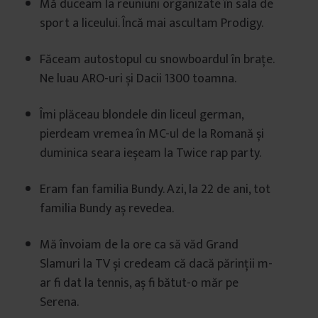
Mă duceam la reuniuni organizate în sala de
sport a liceului. Încă mai ascultam Prodigy.
Făceam autostopul cu snowboardul în brațe.
Ne luau ARO-uri și Dacii 1300 toamna.
Îmi plăceau blondele din liceul german,
pierdeam vremea în MC-ul de la Romană și
duminica seara ieșeam la Twice rap party.
Eram fan familia Bundy. Azi, la 22 de ani, tot
familia Bundy aș revedea.
Mă învoiam de la ore ca să văd Grand
Slamuri la TV și credeam că dacă părinții m-
ar fi dat la tennis, aș fi bătut-o măr pe
Serena.