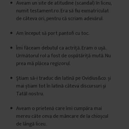
Aveam un site de atitudine (scandal) în liceu,
numit testament.ro. Era să fiu exmatriculat
de câteva ori, pentru că scriam adevărul.
Am început să port pantofi cu toc.
Îmi făceam debutul ca actriță. Eram o ușă.
Următorul rol a fost de ospătăriță mută. Nu
prea mă plăcea regizorul.
Știam să-i traduc din latină pe Ovidius&co. și
mai știam tot în latină câteva discursuri și
Tatăl nostru.
Aveam o prietenă care îmi cumpăra mai
mereu câte ceva de mâncare de la chioșcul
de lângă liceu.