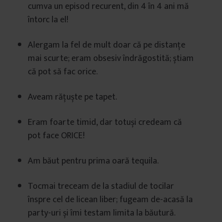
cumva un episod recurent, din 4 în 4 ani mă
întorc la el!
Alergam la fel de mult doar că pe distanțe
mai scurte; eram obsesiv îndrăgostită; știam
că pot să fac orice.
Aveam rățuște pe tapet.
Eram foarte timid, dar totuși credeam că
pot face ORICE!
Am băut pentru prima oară tequila.
Tocmai treceam de la stadiul de tocilar
înspre cel de licean liber; fugeam de-acasă la
party-uri și îmi testam limita la băutură.