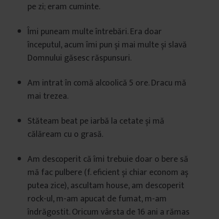
pe zi; eram cuminte.
Îmi puneam multe întrebări. Era doar
începutul, acum îmi pun și mai multe și slavă
Domnului găsesc răspunsuri.
Am intrat în comă alcoolică 5 ore. Dracu mă
mai trezea.
Stăteam beat pe iarbă la cetate și mă
călăream cu o grasă.
Am descoperit că îmi trebuie doar o bere să
mă fac pulbere (f. eficient și chiar econom aș
putea zice), ascultam house, am descoperit
rock-ul, m-am apucat de fumat, m-am
îndrăgostit. Oricum vârsta de 16 ani a rămas