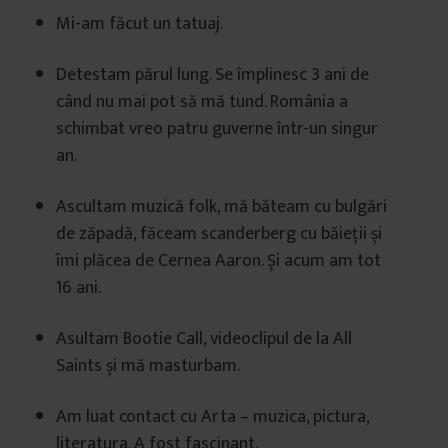
Mi-am făcut un tatuaj.
Detestam părul lung. Se împlinesc 3 ani de
când nu mai pot să mă tund. România a
schimbat vreo patru guverne într-un singur
an.
Ascultam muzică folk, mă băteam cu bulgări
de zăpadă, făceam scanderberg cu băieții și
îmi plăcea de Cernea Aaron. Și acum am tot
16 ani.
Asultam Bootie Call, videoclipul de la All
Saints și mă masturbam.
Am luat contact cu Arta – muzica, pictura,
literatura. A fost fascinant.