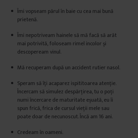
Îmi vopseam părul în baie cu cea mai bună
prietenă.
Îmi nepotriveam hainele să mă facă să arăt
mai potrivită, foloseam rimel incolor și
descopeream vinul.
Mă recuperam după un accident rutier nasol.
Speram să îți acaparez ispititoarea atenție.
Încercam să simulez despărțirea, tu o poți
numi încercare de maturitate eșuată, eu îi
spun frică, frica de cursul vieții mele sau
poate doar de necunoscut. Încă am 16 ani.
Credeam în oameni.