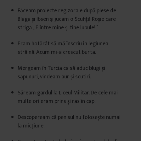
Făceam proiecte regizorale după piese de
Blaga și Ibsen și jucam o Scufiță Roșie care
striga „E între mine și tine lupule!”
Eram hotărât să mă înscriu în legiunea
străină. Acum mi-a crescut burta.
Mergeam în Turcia ca să aduc blugi și
săpunuri, vindeam aur și scutiri.
Săream gardul la Liceul Militar. De cele mai
multe ori eram prins și ras în cap.
Descopeream că penisul nu folosește numai
la micțiune.