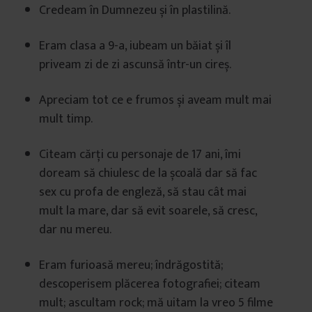
Credeam în Dumnezeu și în plastilină.
Eram clasa a 9-a, iubeam un băiat și îl
priveam zi de zi ascunsă într-un cireș.
Apreciam tot ce e frumos și aveam mult mai
mult timp.
Citeam cărți cu personaje de 17 ani, îmi
doream să chiulesc de la școală dar să fac
sex cu profa de engleză, să stau cât mai
mult la mare, dar să evit soarele, să cresc,
dar nu mereu.
Eram furioasă mereu; îndrăgostită;
descoperisem plăcerea fotografiei; citeam
mult; ascultam rock; mă uitam la vreo 5 filme