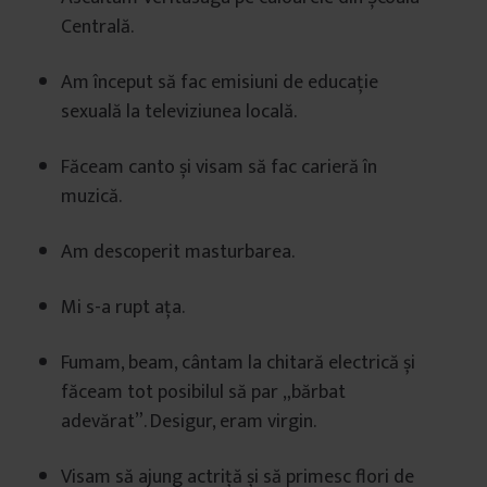
Centrală.
Am început să fac emisiuni de educație
sexuală la televiziunea locală.
Făceam canto și visam să fac carieră în
muzică.
Am descoperit masturbarea.
Mi s-a rupt ața.
Fumam, beam, cântam la chitară electrică și
făceam tot posibilul să par „bărbat
adevărat”. Desigur, eram virgin.
Visam să ajung actriță și să primesc flori de