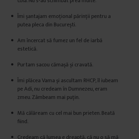
cola. Nu s-au schimbat prea multe.
Îmi șantajam emoțional părinții pentru a
putea pleca din București.
Am încercat să fumez un fel de iarbă
estetică.
Purtam sacou cămașă și cravată.
Îmi plăcea Vama și ascultam RHCP, îl iubeam
pe Adi, nu credeam în Dumnezeu, eram
zmeu. Zâmbeam mai puțin.
Mă călăream cu cel mai bun prieten. Beată
fiind.
Credeam că lumea e dreaptă, că nu o să mă