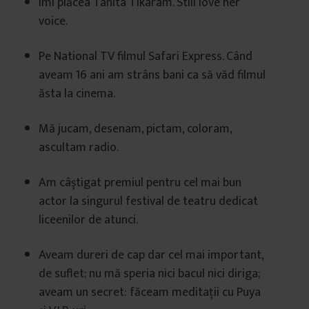
Îmi plăcea Tanita Tikaram. Still love her
voice.
Pe National TV filmul Safari Express. Când
aveam 16 ani am strâns bani ca să văd filmul
ăsta la cinema.
Mă jucam, desenam, pictam, coloram,
ascultam radio.
Am câștigat premiul pentru cel mai bun
actor la singurul festival de teatru dedicat
liceenilor de atunci.
Aveam dureri de cap dar cel mai important,
de suflet; nu mă speria nici bacul nici diriga;
aveam un secret: făceam meditații cu Puya