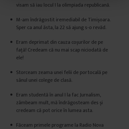
t
visam să iau locul I la olimpiada republicană.
u
l
M-am îndrăgostit iremediabil de Timișoara.
u
Sper ca anul ăsta, la 22 să ajung s-o revăd.
i
Eram deprimat din cauza coșurilor de pe
față! Credeam că nu mai scap niciodată de
ele!
Storceam zeama unei felii de portocală pe
sânul unei colege de clasă.
Eram studentă în anul I la fac Jurnalism,
zâmbeam mult, mă îndrăgosteam des și
credeam că pot orice în lumea asta.
Făceam primele programe la Radio Nova