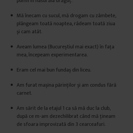
pumn în nasul ăla drăguț.
Mă înecam cu sucul, mă drogam cu zâmbete,
plângeam toată noaptea, râdeam toată ziua
și cam atât.
Aveam lumea (Bucureștiul mai exact) în fața
mea, începeam experimentarea.
Eram cel mai bun fundaș din liceu.
Am furat mașina părinților și am condus fără
carnet.
Am sărit de la etajul 1 ca să mă duc la club,
după ce m-am dezechilibrat când mă țineam
de sfoara improvizată din 3 cearceafuri.