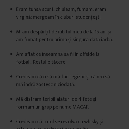
Eram tunsă scurt; chiuleam, fumam; eram
virgină; mergeam în cluburi studențești.
M-am despărțit de iubitul meu de la 15 ani și
am fumat pentru prima și singura dată iarbă.
Am aflat ce înseamnă să fii în offside la
fotbal… Restul e tăcere.
Credeam că o să mă fac regizor și că n-o să
mă îndrăgostesc niciodată.
Mă distram teribil alături de 4 fete și
formam un grup pe nume MACAF.
Credeam că totul se rezolvă cu whisky și