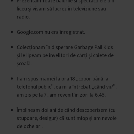
Prezentam toate balurile și spectacolele din
liceu și visam să lucrez în televiziune sau
radio.
Google.com nu era înregistrat.
Colecționam în disperare Garbage Pail Kids
și le lipeam pe învelitori de cărți și caiete de
școală.
I-am spus mamei la ora 18 „cobor până la
telefonul public”, ea m-a întrebat „când vii?”,
am zis pe la 7…am revenit în zori la 6.45.
Împlineam doi ani de când descoperisem (cu
stupoare, desigur) că sunt miop și am nevoie
de ochelari.