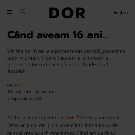
Sari
Sari
la
la
English
meniu
conținut
Când aveam 16 ani…
Vârsta de 16 ani e o poveste universală, povestea
unor vremuri în care făceam și credeam și
gândeam lucruri care păreau a fi adevărul
absolut.
De
DoR
Timp de citire: 14 minute
9 septembrie 2010
Materialul de copertă din
DoR #3
este povestea lui
Otto, un puști de 16 ani care cântă într-o trupă de
punk și vrea să schimbe lumea. Când am decis să