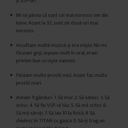
și V.I.P-uri.
Mi se părea că sunt cel mai norocos om din
lume. Acum la 32, sunt de două ori mai
norocos.
Ascultam multă muzică și era mișto. Nu-mi
făceam griji, ieșeam mult în oral, eram
prieten bun cu niște oameni.
Făceam multe prostii mici. Acum fac multe
prostii mari.
Aveam 9 gânduri: 1. Să mor. 2. Să iubesc. 3. Să
urăsc. 4. Să fiu V.I.P.-ul tău. 5. Să mă critici. 6.
Să mă săruți. 7. Să iau 10 la fizică. 8. Să
chiulesc în TITAN cu gașca. 9. Să-ți trag un