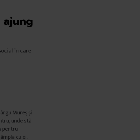
i ajung
ocial în care
Târgu Mureș și
entru, unde stă
ă pentru
ntâmpla cu ei.