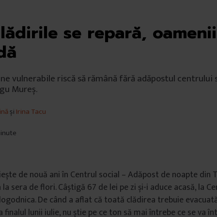
lădirile se repară, oameni
adă
ne vulnerabile riscă să rămână fără adăpostul centrului s
rgu Mureș.
ină
și
Irina Tacu
minute
iește de nouă ani în Centrul social – Adăpost de noapte din 
 la sera de flori. Câștigă 67 de lei pe zi și-i aduce acasă, la C
u logodnica. De când a aflat că toată clădirea trebuie evacuat
a finalul lunii iulie, nu știe pe ce ton să mai întrebe ce se va î