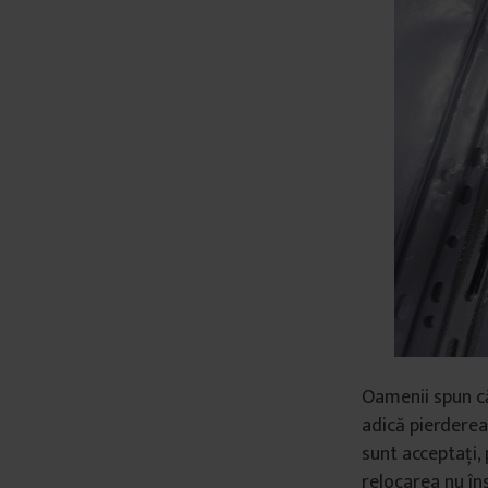
â
n
t
u
l
u
i
Oamenii spun că
adică pierderea
sunt acceptați, 
relocarea nu îns