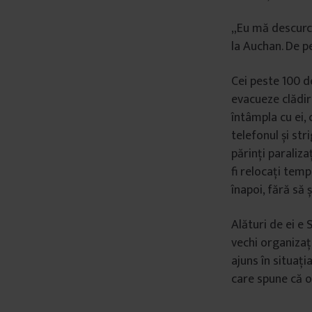
„Eu mă descurc 
la Auchan. De p
Cei peste 100 de
evacueze clădir
întâmpla cu ei, 
telefonul și str
părinți paraliza
fi relocați temp
înapoi, fără să ș
Alături de ei e
vechi organizaț
ajuns în situați
care spune că o