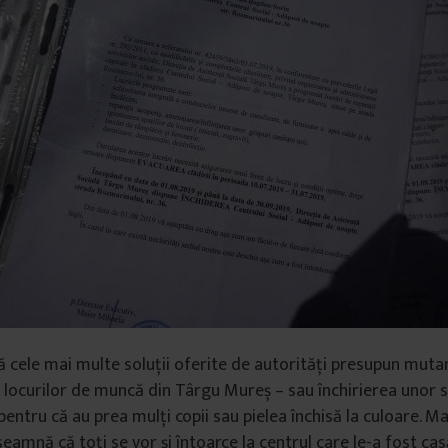
 cele mai multe soluții oferite de autorități presupun mutar
 locurilor de muncă din Târgu Mureș – sau închirierea unor sp
pentru că au prea mulți copii sau pielea închisă la culoare. Ma
eamnă că toți se vor și întoarce la centrul care le-a fost casă