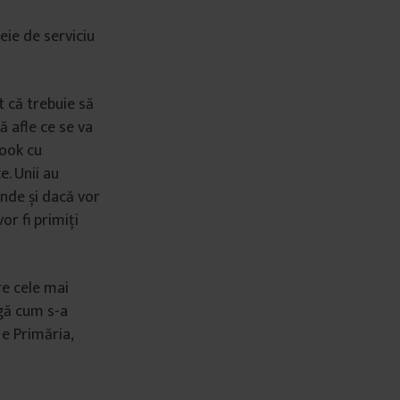
eie de serviciu
at că trebuie să
ă afle ce se va
book cu
e. Unii au
 unde și dacă vor
or fi primiți
re cele mai
agă cum s-a
 e Primăria,