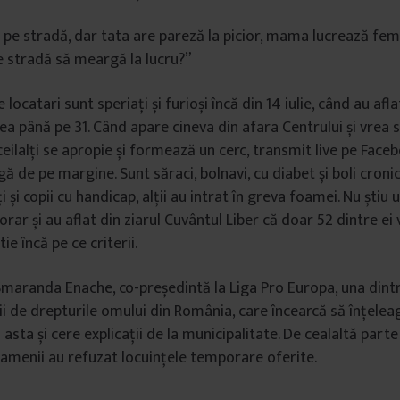
pe stradă, dar tata are pareză la picior, mama lucrează fem
e stradă să meargă la lucru?”
 locatari sunt speriați și furioși încă din 14 iulie, când au afl
ea până pe 31. Când apare cineva din afara Centrului și vrea s
ceilalți se apropie și formează un cerc, transmit live pe Face
igă de pe margine. Sunt săraci, bolnavi, cu diabet și boli cronic
ți și copii cu handicap, alții au intrat în greva foamei. Nu știu
orar și au aflat din ziarul Cuvântul Liber că doar 52 dintre ei v
tie încă pe ce criterii.
 Smaranda Enache, co-președintă la Liga Pro Europa, una dint
ii de drepturile omului din România, care încearcă să înțele
a asta și cere explicații de la municipalitate. De cealaltă parte
amenii au refuzat locuințele temporare oferite.