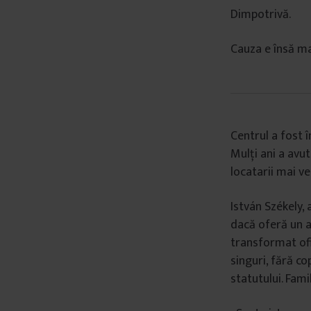
Dimpotrivă.
Cauza e însă ma
Centrul a fost î
Mulți ani a avu
locatarii mai v
István Székely, 
dacă oferă un a
transformat ofi
singuri, fără co
statutului. Famil