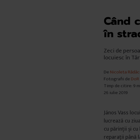
Când c
în str
Zeci de persoa
locuiesc în Tâ
De
Nicoleta Rădăc
Fotografii de
DoR
Timp de citire: 9 
26 iulie 2019
János Vass locu
lucrează cu ziua
cu părinții și c
reparații până l