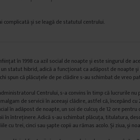
i complicată și se leagă de statutul centrului.
nfiinţat în 1998 ca azil social de noapte și este singurul de ac
t un statut hibrid, adică a funcționat ca adăpost de noapte și
echi spun că plăcuțele de pe clădire s-au schimbat de vreo pat
administratorul Centrului, s-a convins în timp că lucrurile nu
malgam de servicii în aceeași clădire, astfel că, începând cu 
cial în adăpost de noapte, un soi de culcuș de 12 ore pentru o
pii în întreținere. Adică s-au schimbat plăcuța, titulatura, des
iile cu trei, cinci sau șapte copii au rămas acolo. Și ziua, și n