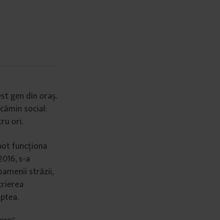
est gen din oraș.
 cămin social:
ru ori.
 pot funcționa
2016, s-a
amenii străzii,
crierea
oaptea.