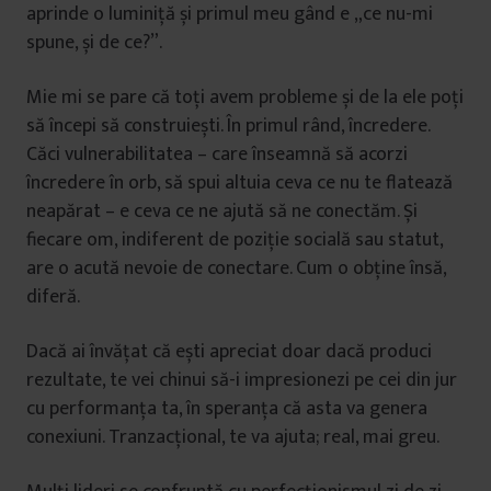
aprinde o luminiță și primul meu gând e „ce nu-mi
spune, și de ce?”.
Mie mi se pare că toți avem probleme și de la ele poți
să începi să construiești. În primul rând, încredere.
Căci vulnerabilitatea – care înseamnă să acorzi
încredere în orb, să spui altuia ceva ce nu te flatează
neapărat – e ceva ce ne ajută să ne conectăm. Și
fiecare om, indiferent de poziție socială sau statut,
are o acută nevoie de conectare. Cum o obține însă,
diferă.
Dacă ai învățat că ești apreciat doar dacă produci
rezultate, te vei chinui să-i impresionezi pe cei din jur
cu performanța ta, în speranța că asta va genera
conexiuni. Tranzacțional, te va ajuta; real, mai greu.