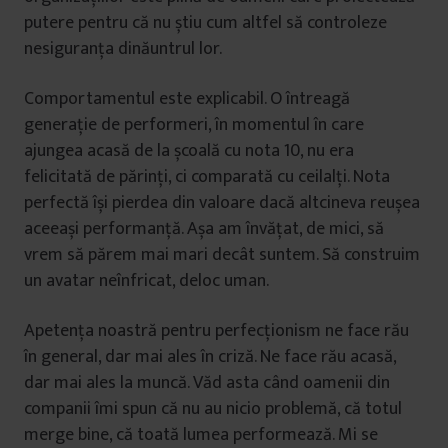
putere pentru că nu știu cum altfel să controleze
nesiguranța dinăuntrul lor.
Comportamentul este explicabil. O întreagă
generație de performeri, în momentul în care
ajungea acasă de la școală cu nota 10, nu era
felicitată de părinți, ci comparată cu ceilalți. Nota
perfectă își pierdea din valoare dacă altcineva reușea
aceeași performanță. Așa am învățat, de mici, să
vrem să părem mai mari decât suntem. Să construim
un avatar neînfricat, deloc uman.
Apetența noastră pentru perfecționism ne face rău
în general, dar mai ales în criză. Ne face rău acasă,
dar mai ales la muncă. Văd asta când oamenii din
companii îmi spun că nu au nicio problemă, că totul
merge bine, că toată lumea performează. Mi se