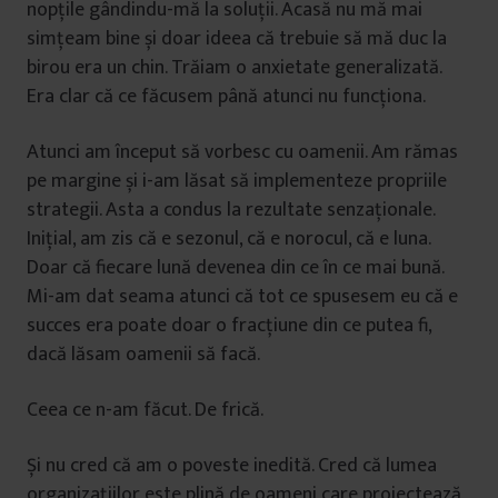
nopțile gândindu-mă la soluții. Acasă nu mă mai
simțeam bine și doar ideea că trebuie să mă duc la
birou era un chin. Trăiam o anxietate generalizată.
Era clar că ce făcusem până atunci nu funcționa.
Atunci am început să vorbesc cu oamenii. Am rămas
pe margine și i-am lăsat să implementeze propriile
strategii. Asta a condus la rezultate senzaționale.
Inițial, am zis că e sezonul, că e norocul, că e luna.
Doar că fiecare lună devenea din ce în ce mai bună.
Mi-am dat seama atunci că tot ce spusesem eu că e
succes era poate doar o fracțiune din ce putea fi,
dacă lăsam oamenii să facă.
Ceea ce n-am făcut. De frică.
Și nu cred că am o poveste inedită. Cred că lumea
organizațiilor este plină de oameni care proiectează