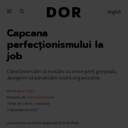
Sari
Sari
la
la
English
meniu
conținut
Capcana
perfecționismului la
job
Când încercăm să evităm cu orice preț greșeala,
ajungem să paralizăm toată organizația.
De
Magor Csibi
Desene de
Oana Barbonie
Timp de citire: 5 minute
3 decembrie 2021
Acest articol a fost publicat în DoR #46.