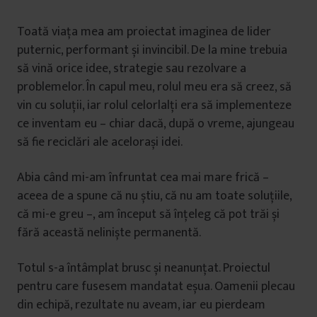
Toată viața mea am proiectat imaginea de lider
puternic, performant și invincibil. De la mine trebuia
să vină orice idee, strategie sau rezolvare a
problemelor. În capul meu, rolul meu era să creez, să
vin cu soluții, iar rolul celorlalți era să implementeze
ce inventam eu – chiar dacă, după o vreme, ajungeau
să fie reciclări ale acelorași idei.
Abia când mi-am înfruntat cea mai mare frică –
aceea de a spune că nu știu, că nu am toate soluțiile,
că mi-e greu –, am început să înțeleg că pot trăi și
fără această neliniște permanentă.
Totul s-a întâmplat brusc și neanunțat. Proiectul
pentru care fusesem mandatat eșua. Oamenii plecau
din echipă, rezultate nu aveam, iar eu pierdeam