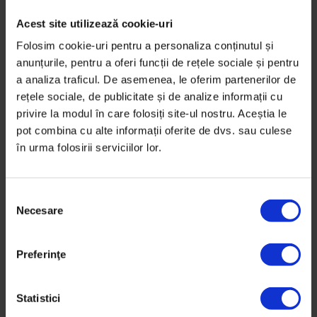
aceea, atunci când nu greșim niciodată la muncă,
Acest site utilizează cookie-uri
plătim cu rezultate concrete – căci ne temem să
Folosim cookie-uri pentru a personaliza conținutul și
facem lucrurile altfel –, dar și conexiunea reală cu
anunțurile, pentru a oferi funcții de rețele sociale și pentru
colegii.
a analiza traficul. De asemenea, le oferim partenerilor de
rețele sociale, de publicitate și de analize informații cu
În organizații, perfecționismul omoară încrederea și
privire la modul în care folosiți site-ul nostru. Aceștia le
colaborarea. Când încercăm să evităm greșeala cu
pot combina cu alte informații oferite de dvs. sau culese
orice preț, omorâm inițiativa și, în final, paralizăm
în urma folosirii serviciilor lor.
întreaga organizație.
Faptul că, în prezent, nu competitivitatea și nu
S
perfecționismul sunt cele care mă ghidează în viață
Necesare
e
nu înseamnă că le-am extirpat. Înseamnă că am tot
l
timpul
triggere
(de la un om, o situație, o cultură), iar
e
Preferinţe
c
tot ce pot să fac e să le observ, ca să știu ce trebuie
ț
să evit. Ce fac, în schimb, e să caut cât mai multă
i
Statistici
validare într-un alt fel de comportament –
a