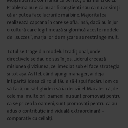
Mulți lideri se confruntă cu perfecționismul zi de zi.
Problema nu e că nu ar fi conștienți sau că nu ar simți
că ar putea face lucrurile mai bine. Majoritatea
realizează capcana în care se află. Însă, dacă au în jur
o cultură care legitimează și glorifică aceste modele
de „succes”, marja lor de mișcare se restrânge mult.
Totul se trage din modelul tradițional, unde
directivele se dau de sus în jos. Liderul creează
misiunea și viziunea, cel imediat sub el face strategia
și tot așa. Astfel, când ajungi manager, ai deja
întipărită ideea că rolul tău e să-i spui fiecărui om ce
să facă, nu să-l ghidezi să ia decizii el. Mai ales că, de
cele mai multe ori, oamenii nu sunt promovați pentru
că se pricep la oameni, sunt promovați pentru că au
adus o contribuție individuală extraordinară –
comparativ cu ceilalți.