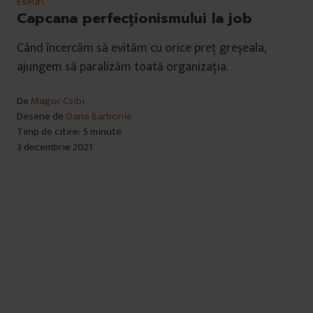
Eseuri
Capcana perfecționismului la job
Când încercăm să evităm cu orice preț greșeala,
ajungem să paralizăm toată organizația.
De
Magor Csibi
Desene de
Oana Barbonie
Timp de citire: 5 minute
3 decembrie 2021
Navigare
în
articole