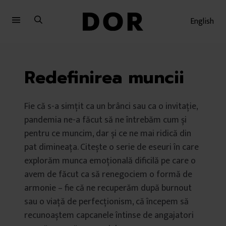
Sari
Sari
la
la
English
meniu
conținut
Redefinirea muncii
Fie că s-a simțit ca un brânci sau ca o invitație,
pandemia ne-a făcut să ne întrebăm cum și
pentru ce muncim, dar și ce ne mai ridică din
pat dimineața. Citește o serie de eseuri în care
explorăm munca emoțională dificilă pe care o
avem de făcut ca să renegociem o formă de
armonie – fie că ne recuperăm după burnout
sau o viață de perfecționism, că începem să
recunoaștem capcanele întinse de angajatori