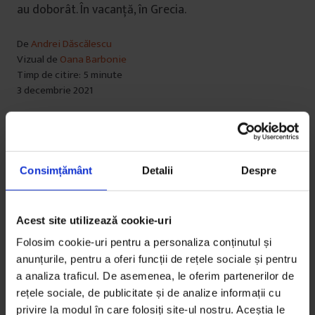
au doborât. În vacanță, în Grecia.
De
Andrei Dăscălescu
Vizual de
Oana Barbonie
Timp de citire: 5 minute
3 decembrie 2021
Consimțământ
Detalii
Despre
Acest site utilizează cookie-uri
Folosim cookie-uri pentru a personaliza conținutul și
anunțurile, pentru a oferi funcții de rețele sociale și pentru
a analiza traficul. De asemenea, le oferim partenerilor de
rețele sociale, de publicitate și de analize informații cu
privire la modul în care folosiți site-ul nostru. Aceștia le