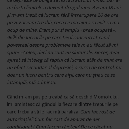
c
ă
depresia te oblig
ă să nu faci absolut nimic. Dar a-
mi forța limitele a devenit drogul meu. Aveam 18 ani
și m-am trezit că lucram fără întrerupere 20 de ore
pe zi. Făceam treabă, ceea ce mă ajuta să evit să mă
ocup de mine. Eram pur și simplu
«
prea ocupată».
96% din lucrurile pe care te-ai concentrat când
povesteai despre problemele tale m-au făcut să-mi
spun:
«
Aoleu, deci nu sunt eu singura!
»
. Sincer, m-ai
ajutat să înțeleg că faptul că lucram atât de mult era
un efect secundar al depresiei, o sursă de control, nu
doar un lucru pentru care alții, care nu știau ce se
întâmplă, mă admirau.
Când m-am pus pe treabă ca să deschid Momofuku,
îmi amintesc că gândul la fiecare dintre treburile pe
care trebuia să le fac mă paraliza.
Cum fac rost de
autorizație? Cum fac rost de aparat de aer
condiționat? Cum facem tăiețeii? De ce căcat nu