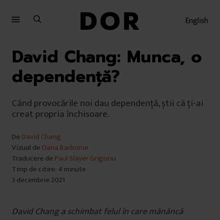
Sari
Sari
la
la
English
meniu
conținut
David Chang: Munca, o
dependență?
Când provocările noi dau dependență, știi că ți-ai
creat propria închisoare.
De
David Chang
Vizual de
Oana Barbonie
Traducere de
Paul Slayer Grigoriu
Timp de citire: 4 minute
3 decembrie 2021
David Chang a schimbat felul în care mănâncă