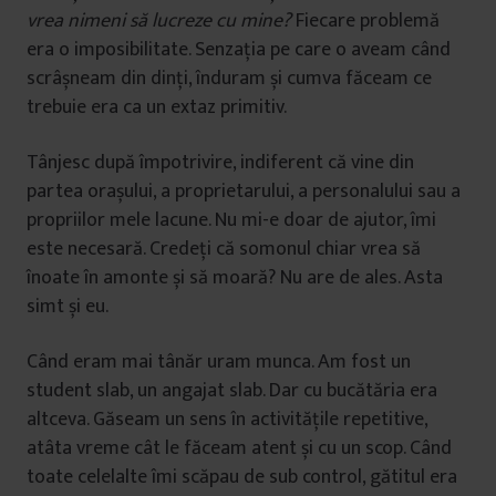
vrea nimeni să lucreze cu mine?
Fiecare problemă
era o imposibilitate. Senzația pe care o aveam când
scrâșneam din dinți, înduram și cumva făceam ce
trebuie era ca un extaz primitiv.
Tânjesc după împotrivire, indiferent că vine din
partea orașului, a proprietarului, a personalului sau a
propriilor mele lacune. Nu mi-e doar de ajutor, îmi
este necesară. Credeți că somonul chiar vrea să
înoate în amonte și să moară? Nu are de ales. Asta
simt și eu.
Când eram mai tânăr uram munca. Am fost un
student slab, un angajat slab. Dar cu bucătăria era
altceva. Găseam un sens în activitățile repetitive,
atâta vreme cât le făceam atent și cu un scop. Când
toate celelalte îmi scăpau de sub control, gătitul era