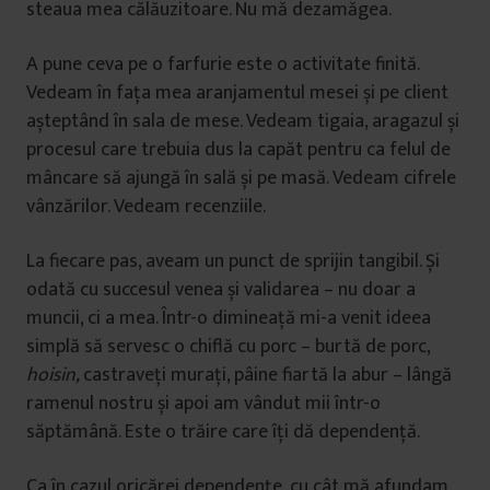
steaua mea călăuzitoare. Nu mă dezamăgea.
A pune ceva pe o farfurie este o activitate finită.
Vedeam în fața mea aranjamentul mesei și pe client
așteptând în sala de mese. Vedeam tigaia, aragazul și
procesul care trebuia dus la capăt pentru ca felul de
mâncare să ajungă în sală și pe masă. Vedeam cifrele
vânzărilor. Vedeam recenziile.
La fiecare pas, aveam un punct de sprijin tangibil. Și
odată cu succesul venea și validarea – nu doar a
muncii, ci a mea. Într-o dimineață mi-a venit ideea
simplă să servesc o chiflă cu porc – burtă de porc,
hoisin,
castraveți murați, pâine fiartă la abur – lângă
ramenul nostru și apoi am vândut mii într-o
săptămână. Este o trăire care îți dă dependență.
Ca în cazul oricărei dependențe, cu cât mă afundam