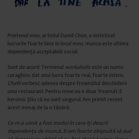
Prietenul meu, artistul David Choe, a sintetizat
lucrurile foarte bine în locul meu: munca este ultima
dependență acceptabilă social.
Sunt de acord. Termenul
workaholic
este un nume
caraghios dat unui lucru foarte real, foarte intens.
Chefii
vorbesc adesea despre freamătul deschiderii
unui restaurant. Pentru mine nu e doar freamăt. E
heroină. Știu că nu sunt singurul. Am primit recent
acest mesaj de la o tânără:
Ce m-a uimit a fost modul în care îți descrii
dependența de muncă. Eram foarte obiș
nuit
ă să
aud