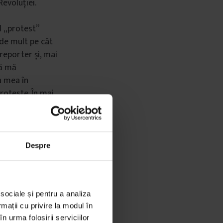
Revoluției.
l „protest”
de mult pe cât
reporter și, mai
că mă
a mea în
roteste. În mai
n alte țări, am
e. Așadar, nu
ar pare-se că
rotestul,
Despre
e
.
r, București)
 sociale și pentru a analiza
rmații cu privire la modul în
n urma folosirii serviciilor