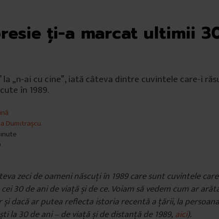
resie ți-a marcat ultimii 3
 la „n-ai cu cine”, iată câteva dintre cuvintele care-i ră
cute în 1989.
ină
ca Dumitrașcu
minute
9
eva zeci de oameni născuți în 1989 care sunt cuvintele care
cei 30 de ani de viață și de ce. Voiam să vedem cum ar ară
r și dacă ar putea reflecta istoria recentă a țării, la persoana 
ești la 30 de ani – de viață și de distanță de 1989,
aici
).