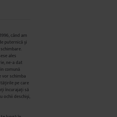
n 1996, când am
e puternică și
 schimbare.
sese ales
ie, ne-a dat
 din comună
e vor schimba
tățirile pe care
ți încurajați să
 ochii deschiși,
te lungă în