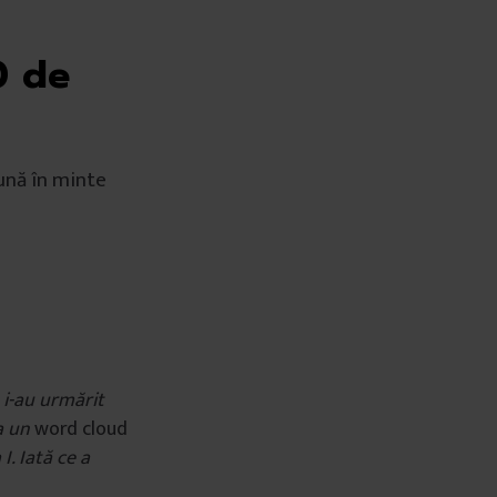
0 de
sună în minte
 i-au urmărit
ta un
word cloud
I. Iată ce a