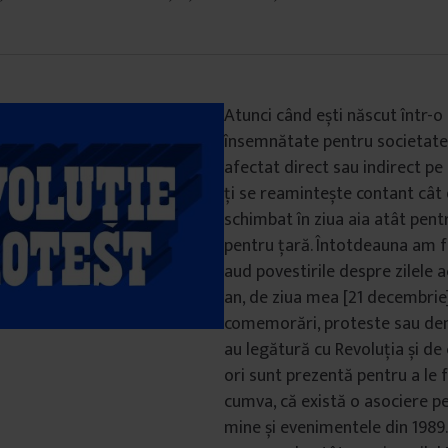
Atunci când ești născut într-o 
însemnătate pentru societate, 
afectat direct sau indirect pe t
ți se reamintește contant cât
schimbat în ziua aia atât pentru
pentru țară. Întotdeauna am f
aud povestirile despre zilele ac
an, de ziua mea [21 decembrie]
comemorări, proteste sau dem
au legătură cu Revoluția și de
ori sunt prezentă pentru a le f
cumva, că există o asociere 
mine și evenimentele din 1989