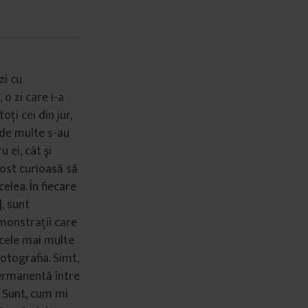
zi cu
o zi care i-a
oți cei din jur,
 de multe s-au
 ei, cât și
ost curioasă să
elea. În fiecare
, sunt
onstrații care
 cele mai multe
otografia. Simt,
permanentă între
. Sunt, cum mi