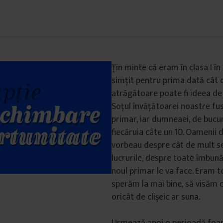
Țin minte că eram în clasa I î
simțit pentru prima dată cât d
atrăgătoare poate fi ideea de
Soțul învățătoarei noastre fu
primar, iar dumneaei, de bucur
fiecăruia câte un 10. Oamenii
vorbeau despre cât de mult s
lucrurile, despre toate îmbună
noul primar le va face. Eram to
sperăm la mai bine, să visăm cu
oricât de clișeic ar suna.
Urmează apoi o perioadă foar