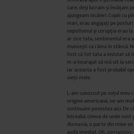
care, deși lucram și învățam p
ajungeam nicăieri. Copiii cu pi
mari, erau angajați pe posturi
nepotismul și corupția erau la
ar zice tata, sentimentul era 
muncești ca râma în stâncă. 
fost că tot tata a insistat să î
m-a încurajat să mă uit la ser
iar aceasta a fost probabil o
vieții mele.
L-am cunoscut pe soțul meu c
origine americană, ne-am muta
continuăm povestea aici. De c
întreabă cineva de unde sunt ș
Romania
, o parte din mine se
audă imediat
Oh, corruption, 