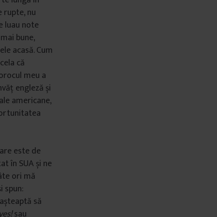
e rupte, nu
le luau note
 mai bune,
 ele acasă. Cum
acela că
Norocul meu a
nvăț engleză și
iale americane,
portunitatea
are este de
t în SUA și ne
âte ori mă
i spun:
 așteaptă să
yes!
sau