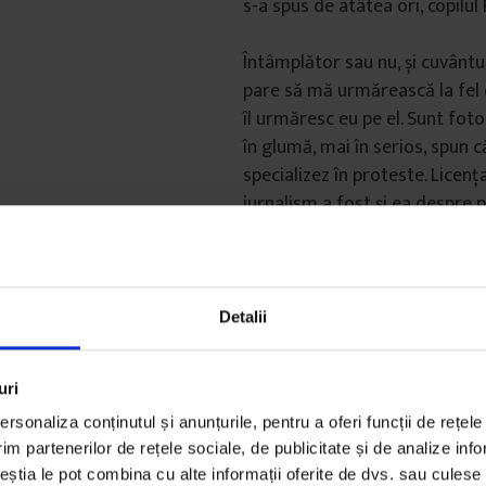
s-a spus de atâtea ori, copilul 
Întâmplător sau nu, și cuvântu
pare să mă urmărească la fel 
îl urmăresc eu pe el. Sunt foto
în glumă, mai în serios, spun 
specializez în proteste. Licenț
jurnalism a fost și ea despre p
multe ocazii în care am ajuns î
nimerit în timpul unor protest
știu cine urmărește pe cine, d
am o legătură cu strânsă cu
p
Detalii
revoluția, revolta
și sinonimel
(Adriana Neagoe, fotoreporte
uri
rsonaliza conținutul și anunțurile, pentru a oferi funcții de rețele
im partenerilor de rețele sociale, de publicitate și de analize info
ceștia le pot combina cu alte informații oferite de dvs. sau culese î