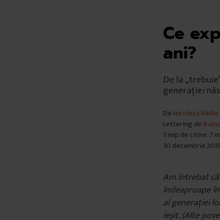
Ce exp
ani?
De la „trebuie”
generației năs
De
Nicoleta Rădăc
Lettering de
Bian
Timp de citire: 7 
30 decembrie 201
Am întrebat cât
îndeaproape în 
al generației lo
ieșit. (Alte pov