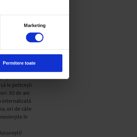
ă visez cu
zându-l pe
Marketing
 grijă să nu…”,
 cutare lucru…”,
 Ca și cum se
Permitere toate
us precauția sau
ja ți-ai frânt
 să le peticești
ori. 30 de ani
 internalizată
ea, ori de câte
 nesimțite în
București)