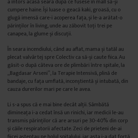
a întors acasă seara după ce fusese în mall să-și
cumpere haine. Își luase o geacă kaki, groasă, cu o
glugă imensă care-i acoperea fața, și le-a arătat-o
părinților în living, unde au zăbovit toți trei pe
canapea, la glume și discuții.
În seara incendiului, când au aflat, mama și tatăl au
plecat valvârtej spre Colectiv ca să-și caute fiica. Au
găsit-o după câteva ore de plimbări între spitale, la
„Bagdasar Arseni”, la Terapie Intensivă, plină de
bandaje, cu fața umflată, inconștientă și intubată, din
cauza durerilor mari pe care le avea.
Li s-a spus că e mai bine decât alții. Sâmbătă
dimineața i-a cedat însă un rinichi, iar medicii le-au
transmis părinților că are arsuri pe 30-40% din corp
și căile respiratorii afectate. Zeci de prieteni de-ai
fiicei așteptau pe holul spitalului, iar asta i-a dat forță