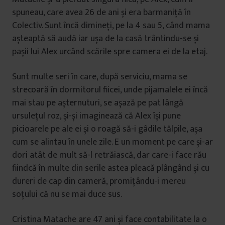
spuneau, care avea 26 de ani și era barmaniță în
Colectiv. Sunt încă dimineți, pe la 4 sau 5, când mama
așteaptă să audă iar ușa de la casă trântindu-se și
pașii lui Alex urcând scările spre camera ei de la etaj.
Sunt multe seri în care, după serviciu, mama se
strecoară în dormitorul fiicei, unde pijamalele ei încă
mai stau pe așternuturi, se așază pe pat lângă
ursulețul roz, și-și imaginează că Alex își pune
picioarele pe ale ei și o roagă să-i gâdile tălpile, așa
cum se alintau în unele zile. E un moment pe care și-ar
dori atât de mult să-l retrăiască, dar care-i face rău
fiindcă în multe din serile astea pleacă plângând și cu
dureri de cap din cameră, promițându-i mereu
soțului că nu se mai duce sus.
Cristina Matache are 47 ani și face contabilitate la o