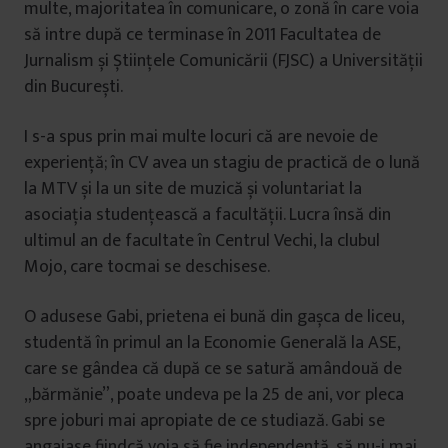
multe, majoritatea în comunicare, o zonă în care voia
să intre după ce terminase în 2011 Facultatea de
Jurnalism și Științele Comunicării (FJSC) a Universității
din București.
I s-a spus prin mai multe locuri că are nevoie de
experiență; în CV avea un stagiu de practică de o lună
la MTV și la un site de muzică și voluntariat la
asociația studențească a facultății. Lucra însă din
ultimul an de facultate în Centrul Vechi, la clubul
Mojo, care tocmai se deschisese.
O adusese Gabi, prietena ei bună din gașca de liceu,
studentă în primul an la Economie Generală la ASE,
care se gândea că după ce se satură amândouă de
„bărmănie”, poate undeva pe la 25 de ani, vor pleca
spre joburi mai apropiate de ce studiază. Gabi se
angajase fiindcă voia să fie independentă, să nu-i mai