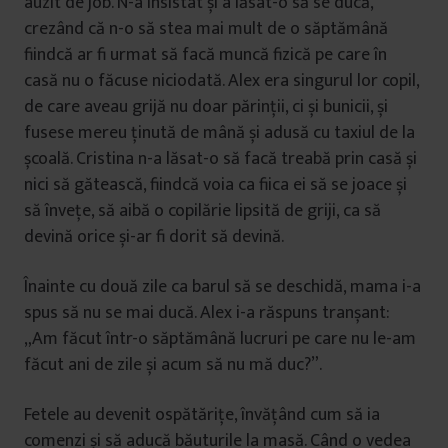
auzit de job. N-a insistat și a lăsat-o să se ducă,
crezând că n-o să stea mai mult de o săptămână
fiindcă ar fi urmat să facă muncă fizică pe care în
casă nu o făcuse niciodată. Alex era singurul lor copil,
de care aveau grijă nu doar părinții, ci și bunicii, și
fusese mereu ținută de mână și adusă cu taxiul de la
școală. Cristina n-a lăsat-o să facă treabă prin casă și
nici să gătească, fiindcă voia ca fiica ei să se joace și
să învețe, să aibă o copilărie lipsită de griji, ca să
devină orice și-ar fi dorit să devină.
Înainte cu două zile ca barul să se deschidă, mama i-a
spus să nu se mai ducă. Alex i-a răspuns tranșant:
„Am făcut într-o săptămână lucruri pe care nu le-am
făcut ani de zile și acum să nu mă duc?”.
Fetele au devenit ospătărițe, învățând cum să ia
comenzi și să aducă băuturile la masă. Când o vedea