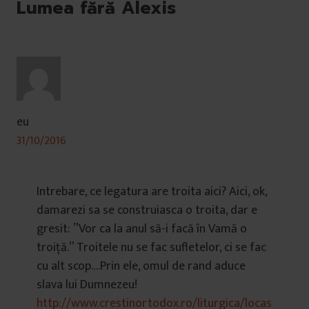
Lumea fără Alexis
eu
31/10/2016
Intrebare, ce legatura are troita aici? Aici, ok,
damarezi sa se construiasca o troita, dar e
gresit: ”Vor ca la anul să-i facă în Vamă o
troiță.” Troitele nu se fac sufletelor, ci se fac
cu alt scop….Prin ele, omul de rand aduce
slava lui Dumnezeu!
http://www.crestinortodox.ro/liturgica/locas