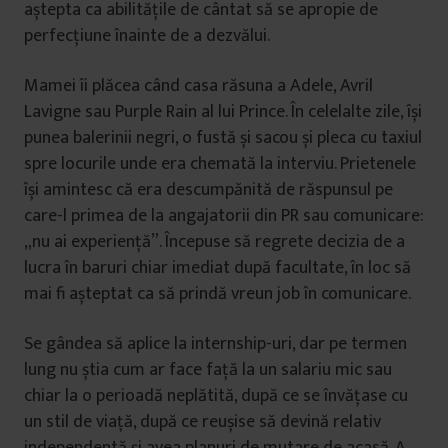
aștepta ca abilitățile de cântat să se apropie de
perfecțiune înainte de a dezvălui.
Mamei îi plăcea când casa răsuna a Adele, Avril
Lavigne sau Purple Rain al lui Prince. În celelalte zile, își
punea balerinii negri, o fustă și sacou și pleca cu taxiul
spre locurile unde era chemată la interviu. Prietenele
își amintesc că era descumpănită de răspunsul pe
care-l primea de la angajatorii din PR sau comunicare:
„nu ai experiență”. Începuse să regrete decizia de a
lucra în baruri chiar imediat după facultate, în loc să
mai fi așteptat ca să prindă vreun job în comunicare.
Se gândea să aplice la internship-uri, dar pe termen
lung nu știa cum ar face față la un salariu mic sau
chiar la o perioadă neplătită, după ce se învățase cu
un stil de viață, după ce reușise să devină relativ