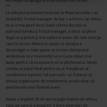
nu reușea să ajungă la două rânduri de cursuri.
t
***
u
La sfârșitul primăverii trecute, la Mojo lucrurile s-au
l
înrăutățit. Fostul manager de bar s-a întors, iar Alexis
u
i
nu și-a mai găsit locul. După câteva discuții cu
patronul barului și fostul manager, a decis să plece
după ce a primit și trei salarii în avans din cele cinci pe
care le ceruse. Mama ei spune că situația a
dezamăgit-o. Gabi spune că oricum deciseseră
amândouă că e momentul să-și caute joburi mai
bune, pentru că începuseră să se plictisească. Alexis
credea că jobul ideal pentru ea ar fi implicat să
coordoneze oameni. Cel mai mult i-ar fi plăcut să
devină organizator de evenimente, poate chiar să
pună bazele unui festival mare.
Alexis a împlinit 26 de ani cu puțin înainte de ultima
vară, pe care și-a împărțit-o între interviuri de