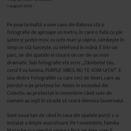
1 august 2016
Pe poarta înaltă a unei case din Rahova stă o
fotografie de aproape un metru, în care o fată cu păr
șaten și șuvițe mov, cu ochi mari și căprui, zâmbește în
timp ce stă turcește, cu telefonul în mână. E într-un
parc, iar din spatele ei răsare un cer de-un mov
dramatic. Sub fotografie stă scris „Zâmbetul tău,
cerul îl va lumina, PURPLE VIBES, NU TE VOM UITA!”. E
una dintre fotografiile cu care zeci de tineri, care au
pierdut-o pe prietena lor Alexis în incendiul din
Colectiv, au protestat în noiembrie când sute de
oameni au ieșit în stradă să ceară demisia Guvernului.
Sunt nouă luni de când în casa din spatele porții s-a
instalat o liniște asurzitoare. Pe 1 noiembrie, familia
Matache și-a pierdut singura fiică, pe Alex, cum îi