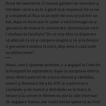
firmă de taximetrie. O macină gânduri de vinovăție și
întrebări cărora nu le-a găsit încă răspunsul. De ce nu
și-a împiedicat fiica să accepte din nou un job într-un
bar, după ce încercase în zadar o vară întreagă să-și
găsească de muncă în comunicare, domeniul pe care-
l studiase la facultate? De ce voia Alex cu disperare
să aibă job ca să-și cumpere mașină și să-și închirieze
o garsonieră undeva la Unirii, deși avea o casă unde
nu plătea nimic?
***
Alexis, cum îi spuneau prietenii, s-a angajat la Colectiv
la începutul lui septembrie, după ce acceptase oferta
unuia dintre patroni de a lucra vinerea și sâmbăta,
uneori și duminica. Vara lui 2015 și-a petrecut-o
căutându-și de muncă și distrându-se la mare, la
terase și la concerte. Nimeni nu știe la câte interviuri
de angajare fusese, dar toată lumea spune că au fost