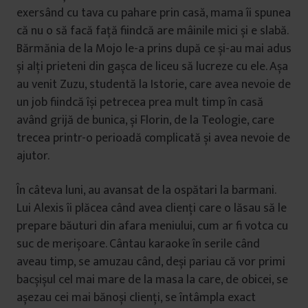
exersând cu tava cu pahare prin casă, mama îi spunea
că nu o să facă față fiindcă are mâinile mici și e slabă.
Bărmănia de la Mojo le-a prins după ce și-au mai adus
și alți prieteni din gașca de liceu să lucreze cu ele. Așa
au venit Zuzu, studentă la Istorie, care avea nevoie de
un job fiindcă își petrecea prea mult timp în casă
având grijă de bunica, și Florin, de la Teologie, care
trecea printr-o perioadă complicată și avea nevoie de
ajutor.
În câteva luni, au avansat de la ospătari la barmani.
Lui Alexis îi plăcea când avea clienți care o lăsau să le
prepare băuturi din afara meniului, cum ar fi votca cu
suc de merișoare. Cântau karaoke în serile când
aveau timp, se amuzau când, deși pariau că vor primi
bacșișul cel mai mare de la masa la care, de obicei, se
așezau cei mai bănoși clienți, se întâmpla exact