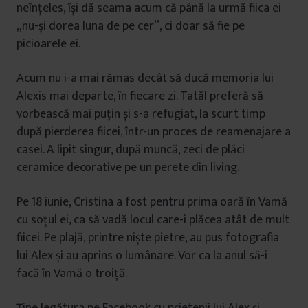
neînțeles, își dă seama acum că până la urmă fiica ei
„nu-și dorea luna de pe cer”, ci doar să fie pe
picioarele ei.
Acum nu i-a mai rămas decât să ducă memoria lui
Alexis mai departe, în fiecare zi. Tatăl preferă să
vorbească mai puțin și s-a refugiat, la scurt timp
după pierderea fiicei, într-un proces de reamenajare a
casei. A lipit singur, după muncă, zeci de plăci
ceramice decorative pe un perete din living.
Pe 18 iunie, Cristina a fost pentru prima oară în Vamă
cu soțul ei, ca să vadă locul care-i plăcea atât de mult
fiicei. Pe plajă, printre niște pietre, au pus fotografia
lui Alex și au aprins o lumânare. Vor ca la anul să-i
facă în Vamă o troiță.