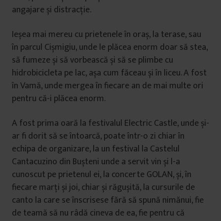
angajare și distracție.
Ieșea mai mereu cu prietenele în oraș, la terase, sau
în parcul Cișmigiu, unde le plăcea enorm doar să stea,
să fumeze și să vorbească și să se plimbe cu
hidrobicicleta pe lac, așa cum făceau și în liceu. A fost
în Vamă, unde mergea în fiecare an de mai multe ori
pentru că-i plăcea enorm.
A fost prima oară la festivalul Electric Castle, unde și-
ar fi dorit să se întoarcă, poate într-o zi chiar în
echipa de organizare, la un festival la Castelul
Cantacuzino din Bușteni unde a servit vin și l-a
cunoscut pe prietenul ei, la concerte GOLAN, și, în
fiecare marți și joi, chiar și răgușită, la cursurile de
canto la care se înscrisese fără să spună nimănui, fie
de teamă să nu râdă cineva de ea, fie pentru că