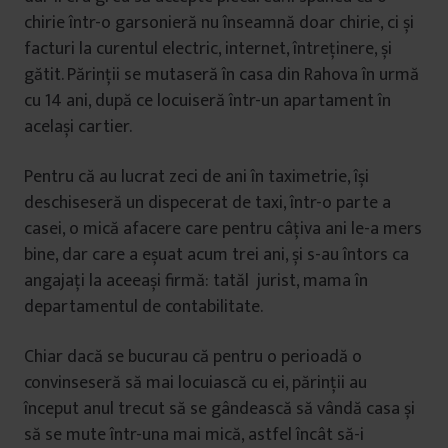
chirie într-o garsonieră nu înseamnă doar chirie, ci și
facturi la curentul electric, internet, întreținere, și
gătit. Părinții se mutaseră în casa din Rahova în urmă
cu 14 ani, după ce locuiseră într-un apartament în
același cartier.
Pentru că au lucrat zeci de ani în taximetrie, își
deschiseseră un dispecerat de taxi, într-o parte a
casei, o mică afacere care pentru câțiva ani le-a mers
bine, dar care a eșuat acum trei ani, și s-au întors ca
angajați la aceeași firmă: tatăl jurist, mama în
departamentul de contabilitate.
Chiar dacă se bucurau că pentru o perioadă o
convinseseră să mai locuiască cu ei, părinții au
început anul trecut să se gândească să vândă casa și
să se mute într-una mai mică, astfel încât să-i