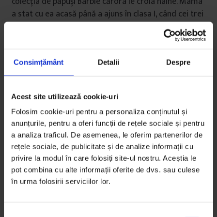
colecția de păpuși Barbie cărora le croia haine. Mama
a stat cu ea acasă până a ajuns în clasa I, când cei trei
bunici făceau ture ca să nu o lase nici un minut
singură.
Consimțământ
Detalii
Despre
Acest site utilizează cookie-uri
Folosim cookie-uri pentru a personaliza conținutul și
anunțurile, pentru a oferi funcții de rețele sociale și pentru
a analiza traficul. De asemenea, le oferim partenerilor de
rețele sociale, de publicitate și de analize informații cu
privire la modul în care folosiți site-ul nostru. Aceștia le
pot combina cu alte informații oferite de dvs. sau culese
în urma folosirii serviciilor lor.
S