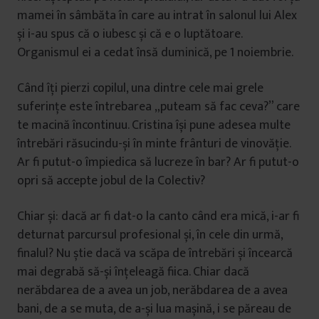
mamei în sâmbăta în care au intrat în salonul lui Alex
și i-au spus că o iubesc și că e o luptătoare.
Organismul ei a cedat însă duminică, pe 1 noiembrie.
Când îți pierzi copilul, una dintre cele mai grele
suferințe este întrebarea „puteam să fac ceva?” care
te macină încontinuu. Cristina își pune adesea multe
întrebări răsucindu-și în minte frânturi de vinovăție.
Ar fi putut-o împiedica să lucreze în bar? Ar fi putut-o
opri să accepte jobul de la Colectiv?
Chiar și: dacă ar fi dat-o la canto când era mică, i-ar fi
deturnat parcursul profesional și, în cele din urmă,
finalul? Nu știe dacă va scăpa de întrebări și încearcă
mai degrabă să-și înțeleagă fiica. Chiar dacă
nerăbdarea de a avea un job, nerăbdarea de a avea
bani, de a se muta, de a-și lua mașină, i se păreau de