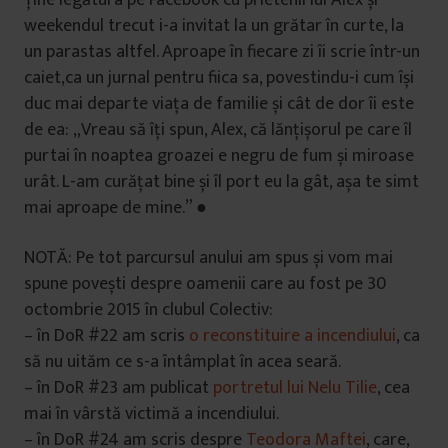
Ține legătura pe Facebook cu prietenii lui Alex și
weekendul trecut i-a invitat la un grătar în curte, la
un parastas altfel. Aproape în fiecare zi îi scrie într-un
caiet,ca un jurnal pentru fiica sa, povestindu-i cum își
duc mai departe viața de familie și cât de dor îi este
de ea: „Vreau să îți spun, Alex, că lănțișorul pe care îl
purtai în noaptea groazei e negru de fum și miroase
urât. L-am curățat bine și îl port eu la gât, așa te simt
mai aproape de mine.” ●
NOTĂ: Pe tot parcursul anului am spus și vom mai
spune povești despre oamenii care au fost pe 30
octombrie 2015 în clubul Colectiv:
– în DoR #22 am scris
o reconstituire a incendiului
, ca
să nu uităm ce s-a întâmplat în acea seară.
– în DoR #23 am publicat
portretul lui Nelu Tilie
, cea
mai în vârstă victimă a incendiului.
– în DoR #24 am scris despre
Teodora Maftei
, care,