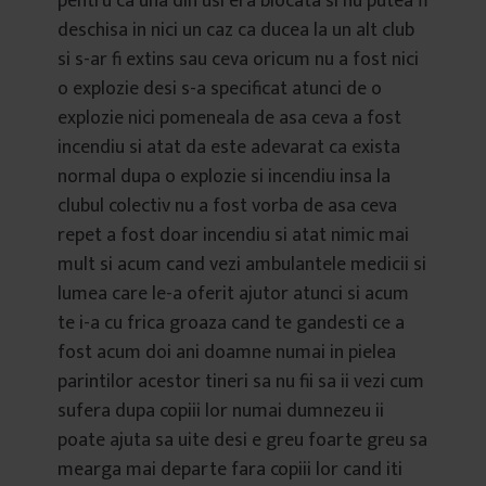
pentru ca una din usi era blocata si nu putea fi
deschisa in nici un caz ca ducea la un alt club
si s-ar fi extins sau ceva oricum nu a fost nici
o explozie desi s-a specificat atunci de o
explozie nici pomeneala de asa ceva a fost
incendiu si atat da este adevarat ca exista
normal dupa o explozie si incendiu insa la
clubul colectiv nu a fost vorba de asa ceva
repet a fost doar incendiu si atat nimic mai
mult si acum cand vezi ambulantele medicii si
lumea care le-a oferit ajutor atunci si acum
te i-a cu frica groaza cand te gandesti ce a
fost acum doi ani doamne numai in pielea
parintilor acestor tineri sa nu fii sa ii vezi cum
sufera dupa copiii lor numai dumnezeu ii
poate ajuta sa uite desi e greu foarte greu sa
mearga mai departe fara copiii lor cand iti