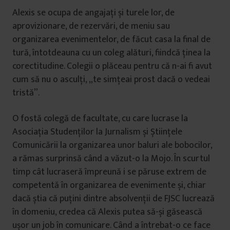
Alexis se ocupa de angajați și turele lor, de
aprovizionare, de rezervări, de meniu sau
organizarea evenimentelor, de făcut casa la final de
tură, întotdeauna cu un coleg alături, fiindcă ținea la
corectitudine. Colegii o plăceau pentru că n-ai fi avut
cum să nu o asculți, „te simțeai prost dacă o vedeai
tristă”.
O fostă colegă de facultate, cu care lucrase la
Asociația Studenților la Jurnalism și Științele
Comunicării la organizarea unor baluri ale bobocilor,
a rămas surprinsă când a văzut-o la Mojo. În scurtul
timp cât lucraseră împreună i se păruse extrem de
competentă în organizarea de evenimente și, chiar
dacă știa că puțini dintre absolvenții de FJSC lucrează
în domeniu, credea că Alexis putea să-și găsească
ușor un job în comunicare. Când a întrebat-o ce face