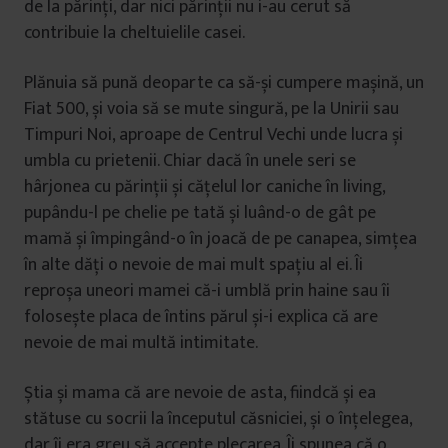
de la părinți, dar nici părinții nu i-au cerut să
contribuie la cheltuielile casei.
Plănuia să pună deoparte ca să-și cumpere mașină, un
Fiat 500, și voia să se mute singură, pe la Unirii sau
Timpuri Noi, aproape de Centrul Vechi unde lucra și
umbla cu prietenii. Chiar dacă în unele seri se
hârjonea cu părinții și cățelul lor caniche în living,
pupându-l pe chelie pe tată și luând-o de gât pe
mamă și împingând-o în joacă de pe canapea, simțea
în alte dăți o nevoie de mai mult spațiu al ei. Îi
reproșa uneori mamei că-i umblă prin haine sau îi
folosește placa de întins părul și-i explica că are
nevoie de mai multă intimitate.
Știa și mama că are nevoie de asta, fiindcă și ea
stătuse cu socrii la începutul căsniciei, și o înțelegea,
dar îi era greu să accepte plecarea. Îi spunea că o