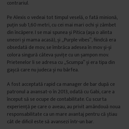
contrariul.
Pe Alexis o vedeai tot timpul veselă, o fată minionă,
puțin sub 1,60 metri, cu cei mai mari ochi și zâmbet
din încăpere. I se mai spunea și Pitica (așa o alinta
uneori și mama acasă), și „Purple vibes”, fiindcă era
obsedată de mov, se îmbrăca adesea în mov și-și
colora singură câteva șuvițe cu un șampon mov.
Prietenelor li se adresa cu „Scumpa” și era tipa din
gașcă care nu judeca și nu bârfea.
A fost acceptată rapid ca manager de bar după ce
patronul a avansat-o în 2013, odată cu Gabi, care a
început să se ocupe de contabilitate. Cu scurta
experiență pe care o aveau, au privit amândouă noua
responsabilitate ca un mare avantaj pentru că știau
cât de dificil este să avansezi într-un bar.