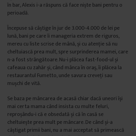
în bar, Alexis i-a răspuns că face niște bani pentru o
perioadă.
Începuse să câștige în jur de 3.000-4.000 de lei pe
lună, bani pe care îi manageria extrem de riguros,
mereu cu liste scrise de mână, și cu atenție să nu
cheltuiască prea mult, spre surprinderea mamei, care
n-a fost strângătoare. Nu-i plăcea fast-food-ul și
cafeaua cu zahăr și, când mânca în oraș, îi plăcea la
restaurantul Fumetto, unde savura creveți sau
mușchi de vită.
Se baza pe mâncarea de acasă chiar dacă uneori își
mai certa mama când insista cu multe feluri,
reproșându-i că e obsedată și că în casă se
cheltuiește prea mult pe mâncare. De când și-a
câștigat primii bani, nu a mai acceptat să primească