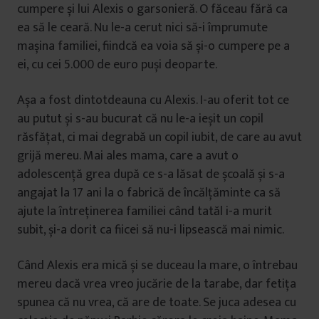
cumpere și lui Alexis o garsonieră. O făceau fără ca
ea să le ceară. Nu le-a cerut nici să-i împrumute
mașina familiei, fiindcă ea voia să și-o cumpere pe a
ei, cu cei 5.000 de euro puși deoparte.
Așa a fost dintotdeauna cu Alexis. I-au oferit tot ce
au putut și s-au bucurat că nu le-a ieșit un copil
răsfățat, ci mai degrabă un copil iubit, de care au avut
grijă mereu. Mai ales mama, care a avut o
adolescență grea după ce s-a lăsat de școală și s-a
angajat la 17 ani la o fabrică de încălțăminte ca să
ajute la întreținerea familiei când tatăl i-a murit
subit, și-a dorit ca fiicei să nu-i lipsească mai nimic.
Când Alexis era mică și se duceau la mare, o întrebau
mereu dacă vrea vreo jucărie de la tarabe, dar fetița
spunea că nu vrea, că are de toate. Se juca adesea cu