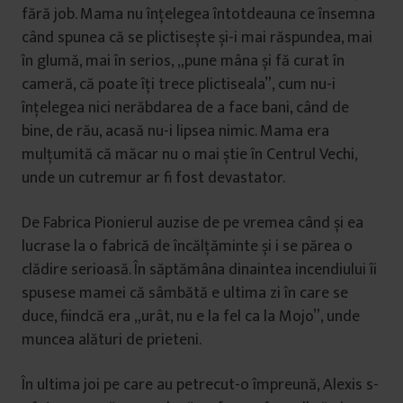
fără job. Mama nu înțelegea întotdeauna ce însemna
când spunea că se plictisește și-i mai răspundea, mai
în glumă, mai în serios, „pune mâna și fă curat în
cameră, că poate îți trece plictiseala”, cum nu-i
înțelegea nici nerăbdarea de a face bani, când de
bine, de rău, acasă nu-i lipsea nimic. Mama era
mulțumită că măcar nu o mai știe în Centrul Vechi,
unde un cutremur ar fi fost devastator.
De Fabrica Pionierul auzise de pe vremea când și ea
lucrase la o fabrică de încălțăminte și i se părea o
clădire serioasă. În săptămâna dinaintea incendiului îi
spusese mamei că sâmbătă e ultima zi în care se
duce, fiindcă era „urât, nu e la fel ca la Mojo”, unde
muncea alături de prieteni.
În ultima joi pe care au petrecut-o împreună, Alexis s-