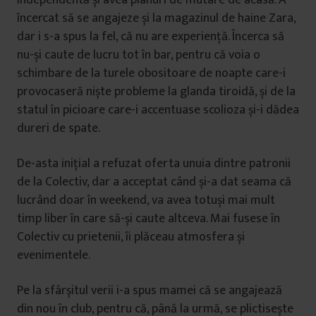
independentă și avea planuri de mutare de acasă. A
încercat să se angajeze și la magazinul de haine Zara,
dar i s-a spus la fel, că nu are experiență. Încerca să
nu-și caute de lucru tot în bar, pentru că voia o
schimbare de la turele obositoare de noapte care-i
provocaseră niște probleme la glanda tiroidă, și de la
statul în picioare care-i accentuase scolioza și-i dădea
dureri de spate.
De-asta inițial a refuzat oferta unuia dintre patronii
de la Colectiv, dar a acceptat când și-a dat seama că
lucrând doar în weekend, va avea totuși mai mult
timp liber în care să-și caute altceva. Mai fusese în
Colectiv cu prietenii, îi plăceau atmosfera și
evenimentele.
Pe la sfârșitul verii i-a spus mamei că se angajează
din nou în club, pentru că, până la urmă, se plictisește