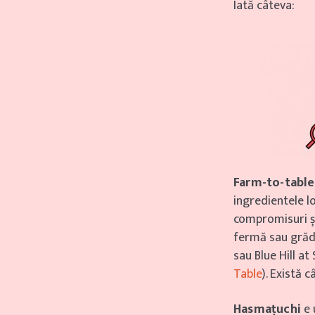
Iată câteva:
Farm-to-tabl
ingredientele l
compromisuri și
fermă sau grăd
sau Blue Hill a
Table
). Există 
Hasmațuchi
e 