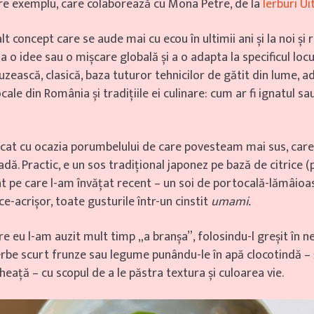
re exemplu, care colaborează cu Mona Petre, de la
Ierburi Ui
lt concept care se aude mai cu ecou în ultimii ani și la noi și 
a o idee sau o mișcare globală și a o adapta la specificul locul
uzească, clasică, baza tuturor tehnicilor de gătit din lume, a
cale din România și tradițiile ei culinare: cum ar fi ignatul sa
t cu ocazia porumbelului de care povesteam mai sus, care i
dă. Practic, e un sos tradițional japonez pe bază de citrice (pr
nt pe care l-am învățat recent – un soi de portocală-lămâioas
ce-acrișor, toate gusturile într-un cinstit
umami.
are eu l-am auzit mult timp „a branșa”, folosindu-l greșit în n
erbe scurt frunze sau legume punându-le în apă clocotindă – ș
heață – cu scopul de a le păstra textura și culoarea vie.