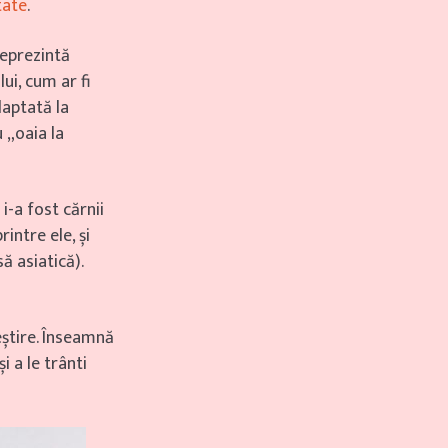
tate
.
reprezintă
ui, cum ar fi
daptată la
u „oaia la
-a fost cărnii
intre ele, și
ă asiatică).
eștire. Înseamnă
i a le trânti