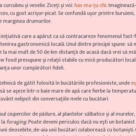
 curcubeu și veselie. Ziceți și voi:
has-ma-țu-chi.
Imaginează-ț
cov, cu gust acrișor-picat. Se confundă ușor printre buruieni,
 pe marginea drumurilor.
 inițiativă care a apărut ca să contracareze fenomenul fast-
ștenirea gastronomică locală. Unul dintre principii spune: să 
e la mai mult de 50 de km distanță de acasă dacă vrei să măn
 food presupune și relații stabile cu micii producători locali
anța unor cumpărători fideli.
tehnică de gătit folosită în bucătăriile profesioniste, unde
in
 să se așeze într-o baie mare de apă care fierbe la temperatu
uvânt nelipsit din conversațiile mele cu bucătari.
sul ciupercilor de pădure, al plantelor sălbatice și al murelor
 la
foraging
. Poate deveni periculos dacă nu ești un botanis
ciuni deosebite, de-aia unii bucătari colaborează cu botaniști.