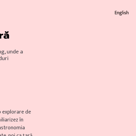
English
ră
ng, unde a
duri
o explorare de
liarizez în
gastronomia
te, noi ca țară