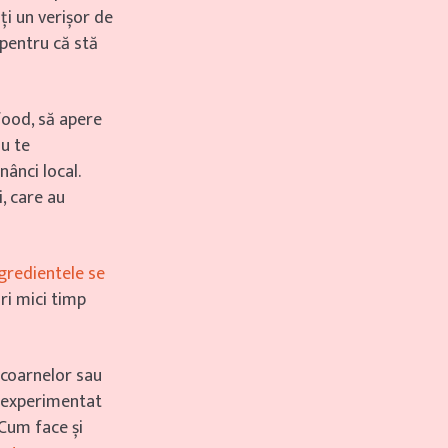
i un verișor de
 pentru că stă
food, să apere
nu te
ânci local.
, care au
gredientele se
ri mici timp
, coarnelor sau
t experimentat
 Cum face și