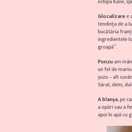
echipa Kane, sp
Glocalizare
e a
tendința de a lu
bucătăria franț
ingredientele lo
groapă”.
Ponzu
am mânca
un fel de marina
yuzu – alt cuvâ
Sărat, dens, dul
A blanșa
, pe c
a opări sau a fi
apoi în apă cu g