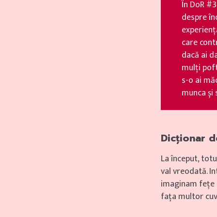
În DoR #
despre în
experienț
care cont
dacă ai da
mulți pof
s-o ai măc
munca și s
Dicționar 
La început, tot
val vreodată. I
imaginam fețe d
fața multor cuv