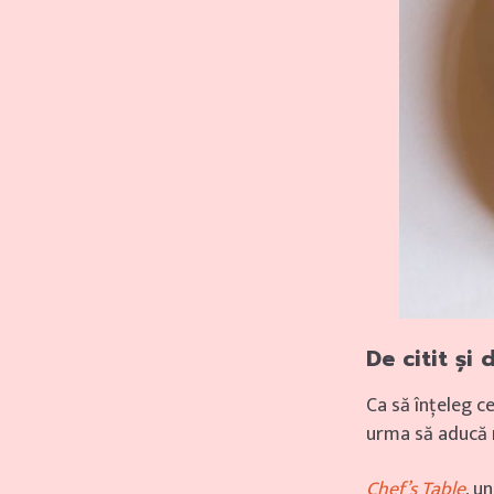
De citit și
Ca să înțeleg c
urma să aducă n
Chef’s Table
, u