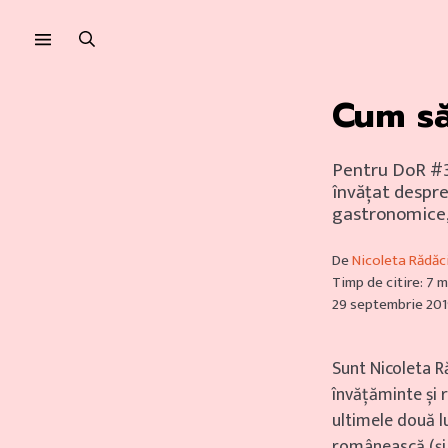
Sari
Sari
la
la
meniu
conținut
Cum să
Pentru DoR #37
învățat despre
gastronomice, 
De
Nicoleta Rădăc
Timp de citire: 7 
29 septembrie 20
Sunt Nicoleta R
învățăminte și 
ultimele două 
românească (și 