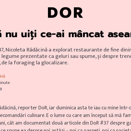
 nu uiți ce-ai mâncat asea
, Nicoleta Rădăcină a explorat restaurante de fine dini
 legume prezentate ca geluri sau spume, și despre tren
de la foraging la glocalizare.
ină
minute
19
ădăcină, reporter DoR, iar duminica asta te iau cu mine într-
recomandări culinare. E o lume cu care am început să mă fami
luni, cât am documentat două articole din DoR #37 despre 
ce spune ea despre noi astăzi – noi ca oaspeți, noi ca societa