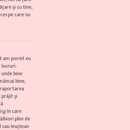
are și cu tine,
ures
pe care nu
ct am pornit eu
lucruri:
– unde bine
mâncai bine,
, raportarea
prăjit și
că
ing
în care
lbiori plini de
 sau leuștean