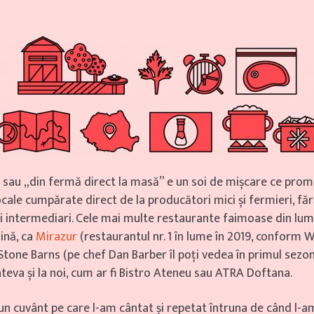
e
sau „din fermă direct la masă” e un soi de mișcare ce pro
ocale cumpărate direct de la producători mici și fermieri, fă
 intermediari. Cele mai multe restaurante faimoase din lum
ină, ca
Mirazur
(restaurantul nr. 1 în lume în 2019, conform W
t Stone Barns (pe chef Dan Barber îl poți vedea în primul sezo
câteva și la noi, cum ar fi Bistro Ateneu sau ATRA Doftana.
un cuvânt pe care l-am cântat și repetat întruna de când l-a