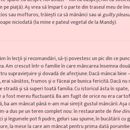
pe piață). Aș vrea să împart o parte din traseul meu de învăț
icios sau mofturos, trăiești ca să mănânci sau ai
guilty pleas
roape niciodată (la mine e pateul vegetal de la Mandy).
ăm în lecții și recomandări, să-ți povestesc un pic din ce pun
tea. Am crescut într-o familie în care mâncarea însemna două 
tru supraviețuire și dovadă de afecțiune. Dacă mâncai bine 
 erai sănătos, frumos și o făceai pe bunica fericită. Dacă nu 
e stradă și să superi toată familia. Cu istoricul ăsta în spate
a fost mereu fluctuantă. Ba am fugit de orice nu era cartof 
ă, ba am mâncat până n-am mai simțit gustul mâncării. Așa 
-a dus pe un teren complet nou: în restaurante de
fine din
ci și legumele pot fi pudre, geluri sau spume, în bucătării cu gă
ure, la mese la care am mâncat pentru prima dată porumbel