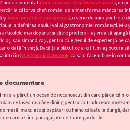
37 am documentat
Cum să nu uiți ce ai mâncat aseară
, un ar
cercările câtorva chefi români de a transforma mâncarea în
ă și
Noua bucătărie românească
, o serie de mini-portrete d
ribuie la definirea noului val al gastronomiei românești. M-a
 articolele mai departe și către prieteni – aș vrea să ajungă 
ticioși sau simandicoși, pentru că e genul de experiență pe c
ar o dată în viață. Dacă ți-a plăcut ce ai citit, m-aș bucura să
ă intri în
bit.ly/comunitateaDoR
, ca să o facem bine în conti
de documentare
ul mi s-a părut un ocean de necunoscut din care părea că n-o 
ntuiam ce înseamnă fine dining pentru că traduceam mot-à-m
e masă imaculate și ospătari cu haine călcate la dungă, da
inte care azi îmi par agățate de toate gardurile.