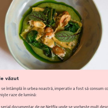
 de văzut
e se întâmplă în urbea noastră, imperativ a fost să consum c
iște raze de lumină:
n serial documentar de pe Netflix unde se vorbește mult des