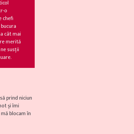
ticol
tr-o
e chefi
ș bucura
la cât mai
are merită
 ne susții
nuare.
să prind niciun
ot și îmi
r mă blocam în