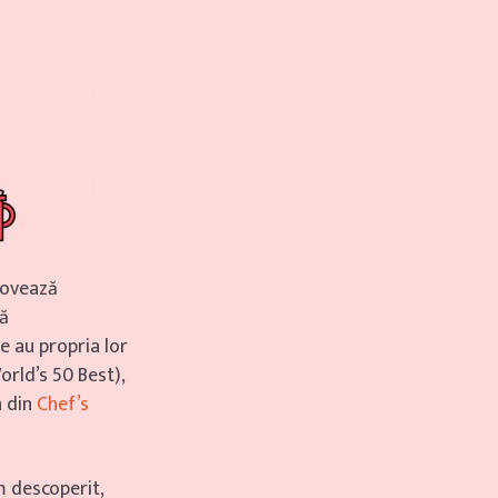
movează
ră
e au propria lor
orld’s 50 Best),
n din
Chef’s
m descoperit,