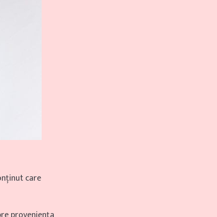
onținut care
pre proveniența