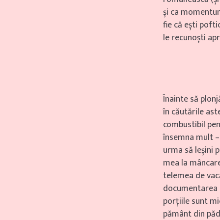
și ca momentum 
fie că ești poft
le recunoști ap
Înainte să plonj
în căutările as
combustibil pen
însemna mult –,
urma să leșini p
mea la mâncare 
telemea de vac
documentarea m
porțiile sunt mi
pământ din păd