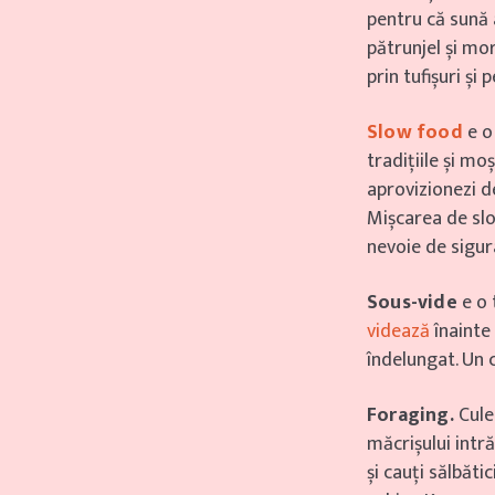
pentru că sună a
pătrunjel și mor
prin tufișuri și
Slow food
e o
tradițiile și mo
aprovizionezi d
Mișcarea de slow
nevoie de sigur
Sous-vide
e o 
videază
înainte
îndelungat. Un c
Foraging.
Cule
măcrișului intră
și cauți sălbăti