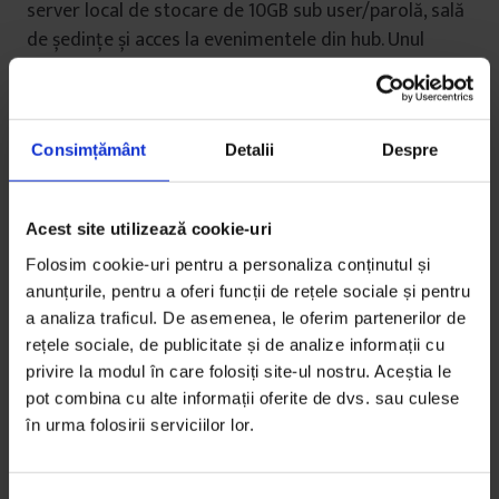
server local de stocare de 10GB sub user/parolă, sală
de ședințe și acces la evenimentele din hub. Unul
foarte așteptat e despre consultanță juridică pe
probleme de IT, open data și drepturi de autori.
Pentru că avocații specializați în domeniu sunt puțini,
majoritatea în Capitală, dar și foarte scumpi, e o
Consimțământ
Detalii
Despre
șansă pentru comunitatea locală de IT-iști să-și pună
problemele pe tavă și să ceară ajutor.
Acest site utilizează cookie-uri
Planul lui Medrea e ca hubul să se extindă pe tot
Folosim cookie-uri pentru a personaliza conținutul și
anunțurile, pentru a oferi funcții de rețele sociale și pentru
etajul. Pe termen lung, speră să-i treacă pragul cât
a analiza traficul. De asemenea, le oferim partenerilor de
mai mulți digital nomads, fie că vin pentru lucru,
rețele sociale, de publicitate și de analize informații cu
turism sau Centenar. Pe termen scurt, se gândește la
privire la modul în care folosiți site-ul nostru. Aceștia le
îmbunătățiri concrete, pro socializare, cum ar fi ca
pot combina cu alte informații oferite de dvs. sau culese
toate evenimentele „să se găteze la un pahar de vin”.
în urma folosirii serviciilor lor.