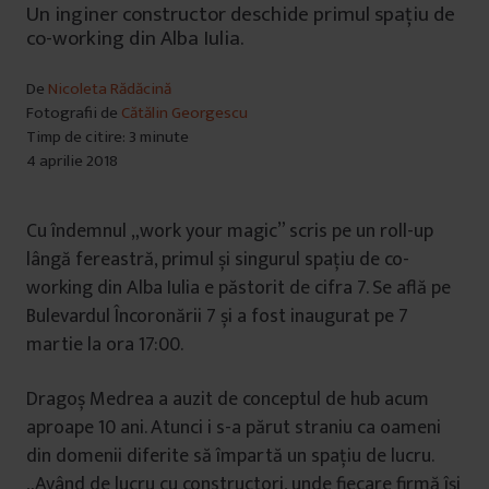
Un inginer constructor deschide primul spațiu de
co-working din Alba Iulia.
De
Nicoleta Rădăcină
Fotografii de
Cătălin Georgescu
Timp de citire: 3 minute
4 aprilie 2018
Cu îndemnul „work your magic” scris pe un roll-up
lângă fereastră, primul și singurul spațiu de co-
working din Alba Iulia e păstorit de cifra 7. Se află pe
Bulevardul Încoronării 7 și a fost inaugurat pe 7
martie la ora 17:00.
Dragoș Medrea a auzit de conceptul de hub acum
aproape 10 ani. Atunci i s-a părut straniu ca oameni
din domenii diferite să împartă un spațiu de lucru.
„Având de lucru cu constructori, unde fiecare firmă își