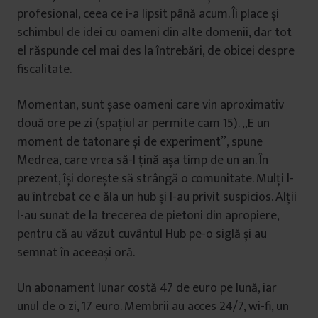
profesional, ceea ce i-a lipsit până acum. Îi place și
schimbul de idei cu oameni din alte domenii, dar tot
el răspunde cel mai des la întrebări, de obicei despre
fiscalitate.
Momentan, sunt șase oameni care vin aproximativ
două ore pe zi (spațiul ar permite cam 15). „E un
moment de tatonare și de experiment”, spune
Medrea, care vrea să-l țină așa timp de un an. În
prezent, își dorește să strângă o comunitate. Mulți l-
au întrebat ce e ăla un hub și l-au privit suspicios. Alții
l-au sunat de la trecerea de pietoni din apropiere,
pentru că au văzut cuvântul Hub pe-o siglă și au
semnat în aceeași oră.
Un abonament lunar costă 47 de euro pe lună, iar
unul de o zi, 17 euro. Membrii au acces 24/7, wi-fi, un