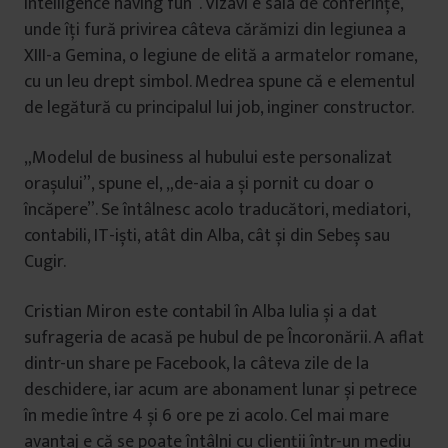
intelligence having fun”. Vizavi e sala de conferințe,
unde îți fură privirea câteva cărămizi din legiunea a
XIII-a Gemina, o legiune de elită a armatelor romane,
cu un leu drept simbol. Medrea spune că e elementul
de legătură cu principalul lui job, inginer constructor.
„Modelul de business al hubului este personalizat
orașului”, spune el, „de-aia a și pornit cu doar o
încăpere”. Se întâlnesc acolo traducători, mediatori,
contabili, IT-iști, atât din Alba, cât și din Sebeș sau
Cugir.
Cristian Miron este contabil în Alba Iulia și a dat
sufrageria de acasă pe hubul de pe Încoronării. A aflat
dintr-un share pe Facebook, la câteva zile de la
deschidere, iar acum are abonament lunar și petrece
în medie între 4 și 6 ore pe zi acolo. Cel mai mare
avantaj e că se poate întâlni cu clienții într-un mediu