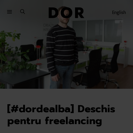
Sari
Sari
la
la
English
meniu
conținut
[#dordealba] Deschis
pentru freelancing