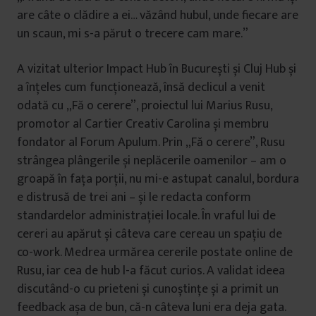
are câte o clădire a ei… văzând hubul, unde fiecare are
un scaun, mi s-a părut o trecere cam mare.”
A vizitat ulterior Impact Hub în București și Cluj Hub și
a înțeles cum funcționează, însă declicul a venit
odată cu „Fă o cerere”, proiectul lui Marius Rusu,
promotor al Cartier Creativ Carolina și membru
fondator al Forum Apulum. Prin „Fă o cerere”, Rusu
strângea plângerile și neplăcerile oamenilor – am o
groapă în fața porții, nu mi-e astupat canalul, bordura
e distrusă de trei ani – și le redacta conform
standardelor administrației locale. În vraful lui de
cereri au apărut și câteva care cereau un spațiu de
co-work. Medrea urmărea cererile postate online de
Rusu, iar cea de hub l-a făcut curios. A validat ideea
discutând-o cu prieteni și cunoștințe și a primit un
feedback așa de bun, că-n câteva luni era deja gata.