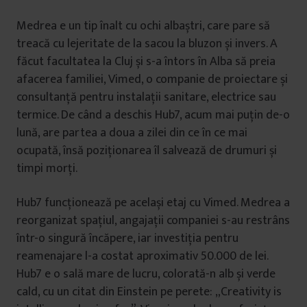
Medrea e un tip înalt cu ochi albaștri, care pare să
treacă cu lejeritate de la sacou la bluzon și invers. A
făcut facultatea la Cluj și s-a întors în Alba să preia
afacerea familiei, Vimed, o companie de proiectare și
consultanță pentru instalații sanitare, electrice sau
termice. De când a deschis Hub7, acum mai puțin de-o
lună, are partea a doua a zilei din ce în ce mai
ocupată, însă poziționarea îl salvează de drumuri și
timpi morți.
Hub7 funcționează pe același etaj cu Vimed. Medrea a
reorganizat spațiul, angajații companiei s-au restrâns
într-o singură încăpere, iar investiția pentru
reamenajare l-a costat aproximativ 50.000 de lei.
Hub7 e o sală mare de lucru, colorată-n alb și verde
cald, cu un citat din Einstein pe perete: „Creativity is