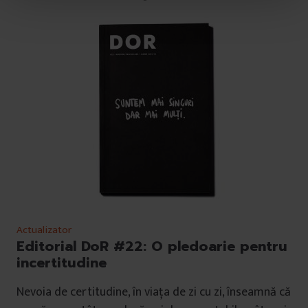
t
u
l
u
i
Actualizator
Editorial DoR #22: O pledoarie pentru
incertitudine
Nevoia de certitudine, în viaţa de zi cu zi, înseamnă că