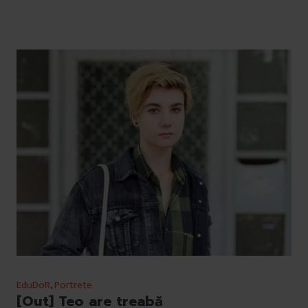
EduDoR
,
Portrete
[Out] Teo are treabă