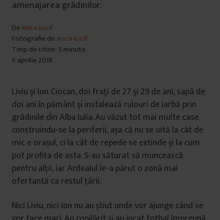
amenajarea grădinilor.
De
Anca Iosif
Fotografie de
Anca Iosif
Timp de citire: 5 minute
6 aprilie 2018
Liviu și Ion Ciocan, doi frați de 27 și 29 de ani, sapă de
doi ani în pământ și instalează rulouri de iarbă prin
grădinile din Alba Iulia. Au văzut tot mai multe case
construindu-se la periferii, așa că nu se uită la cât de
mic e orașul, ci la cât de repede se extinde și la cum
pot profita de asta. S-au săturat să muncească
pentru alții, iar Ardealul le-a părut o zonă mai
ofertantă ca restul țării.
Nici Liviu, nici Ion nu au știut unde vor ajunge când se
vor face mari. Au copilărit și au jucat fotbal împreună