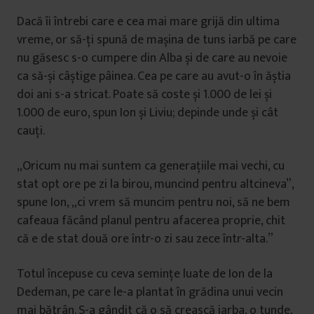
Dacă îi întrebi care e cea mai mare grijă din ultima
vreme, or să-ți spună de mașina de tuns iarbă pe care
nu găsesc s-o cumpere din Alba și de care au nevoie
ca să-și câștige pâinea. Cea pe care au avut-o în ăștia
doi ani s-a stricat. Poate să coste și 1.000 de lei și
1.000 de euro, spun Ion și Liviu; depinde unde și cât
cauți.
„Oricum nu mai suntem ca generațiile mai vechi, cu
stat opt ore pe zi la birou, muncind pentru altcineva”,
spune Ion, „ci vrem să muncim pentru noi, să ne bem
cafeaua făcând planul pentru afacerea proprie, chit
că e de stat două ore într-o zi sau zece într-alta.”
Totul începuse cu ceva semințe luate de Ion de la
Dedeman, pe care le-a plantat în grădina unui vecin
mai bătrân. S-a gândit că o să crească iarba, o tunde,