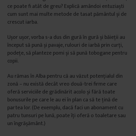
ce poate fi atât de greu? Explică amândoi entuziaști
cum sunt mai multe metode de tasat pământul și de
crescut iarba.
Ușor ușor, vorba s-a dus din gură în gură și băieții au
început să pună și pavaje, rulouri de iarbă prin curți,
podețe, să planteze pomi și să pună tobogane pentru
copii.
Au rămas în Alba pentru că au văzut potențialul din
zonă – nu există decât vreo două-trei firme care
oferă serviciile de grădinărit acolo și fără toate
bonusurile pe care le au ei în plan ca să te țină de
partea lor. (De exemplu, dacă faci un abonament cu
patru tunsuri pe lună, poate îți oferă o toaletare sau
un îngrășământ.)