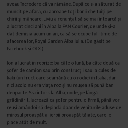
aveau încredere că va rămâne. După ce s-a săturat de
muncit pe afară, cu aproape toți banii cheltuiți pe
chirii și mâncare, Liviu a renunțat să se mai întoarcă și
a lucrat cinci ani în Alba la FAN Courier, de unde și-a
dat demisia acum un an, ca să se ocupe full-time de
afacerea lor, Royal Garden Alba Iulia. (De găsit pe
Facebook și OLX.)
Ion a lucrat în reprize: ba câte o lună, ba câte două ca
șofer de camion sau prin construcții sau la cules de
kaki (un fruct care seamănă cu o rodie) în Italia, dar
nici acolo nu era viața roz și nu reușea să pună bani
deoparte. S-a întors la Alba, unde, pe lângă
grădinărit, lucrează ca șofer pentru o firmă, până vor
reuși amândoi să depindă doar de veniturile aduse de
mirosul proaspăt al ierbii proaspăt tăiate, care le
place atât de mult.