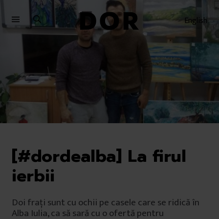
Sari
Sari
la
la
English
meniu
conținut
[#dordealba] La firul
ierbii
Doi frați sunt cu ochii pe casele care se ridică în
Alba Iulia, ca să sară cu o ofertă pentru