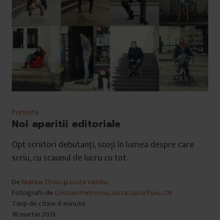
Portrete
Noi aparitii editoriale
Opt scriitori debutanți, scoși în lumea despre care
scriu, cu scaunul de lucru cu tot.
De
Marius Chivu
și
Luiza Vasiliu
Fotografii de
Cristian Petrescu
,
Luiza Lucia Puiu
,
CN
Timp de citire: 6 minute
18 martie 2013