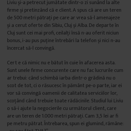
Liviu și-a petrecut jumătate dintr-o zi sunând la alte
firme și pretinzând că e client. A spus că are un teren
de 500 metri pătrați pe care ar vrea să-l amenajeze
și a cerut oferte din Sibiu, Cluj și Alba. De departe în
Cluj sunt cei mai profi, ceilalți însă n-au oferit niciun
bonus, i-au pus puține întrebări la telefon și nici n-au
încercat să-l convingă.
Cert e că nimic nu e bătut în cuie în afacerea asta.
Sunt unele firme concurente care nu fac lucrurile cum
ar trebui: când schimbă iarba dintr-o grădină nu o
scot de tot, ci o răsucesc în pământ pe-o parte, iar ei
vor să convingă oamenii de calitatea serviciilor lor,
scoțând când trebuie toate rădăcinile. Studiul lui Liviu
o să-i ajute la negocierile cu următorul client, care
are un teren de 1.000 metri pătrați. Cam 3,5 lei ar fi
pe metru pătrat. Întrebarea, spun ei glumind, rămâne: