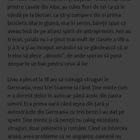
printre casele din Alba, au cules flori de tei ca să le
vândă pe la blocuri, ca să-și cumpere din ei prima
bicicletă. Mai în glumă, mai în serios, băieții spun că
aveau încă de pe atunci spirit de antreprenori. Anii au
trecut, școala nu i-a ținut mai mult de clasele a VIII-a
și a X-a și au început amândoi să se gândească că ar
trebui să plece „dincolo”, de unde sperau să pună
deoparte un ban pentru ceva al lor.
Liviu a plecat la 18 ani să culeagă struguri în
Germania, vreo trei toamne la rând. Ține minte cum
n-a dormit deloc în autocar până acolo din cauza
uimirii. Era prima oară când ieșea din țară și
autostrăzile din Germania cu trei benzi l-au dat pe
spate. Ține minte și că nemții nu culeg niciodată
struguri, doar polonezii și românii. Când se întorcea
acasă, avea probleme să se angajeze, oamenii nu