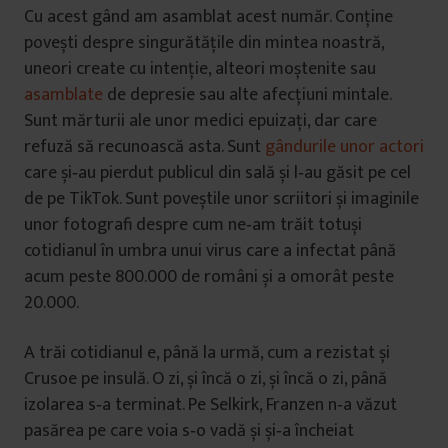
Cu acest gând am asamblat acest număr. Conține
povești despre singurătățile din mintea noastră,
uneori create cu intenție, alteori moștenite sau
asamblate
de depresie sau alte afecțiuni mintale.
Sunt mărturii ale unor medici epuizați, dar care
refuză să recunoască asta. Sunt
gândurile unor actori
care și‐au pierdut publicul din sală și l‐au găsit pe cel
de pe TikTok. Sunt poveștile unor scriitori și imaginile
unor fotografi despre cum ne‐am trăit totuși
cotidianul în umbra unui virus care a infectat până
acum peste 800.000 de români și a omorât peste
20.000.
A trăi cotidianul e, până la urmă, cum a rezistat și
Crusoe pe insulă. O zi, și încă o zi, și încă o zi, până
izolarea s‐a terminat. Pe Selkirk, Franzen n‐a văzut
pasărea pe care voia s‐o vadă și și‐a încheiat