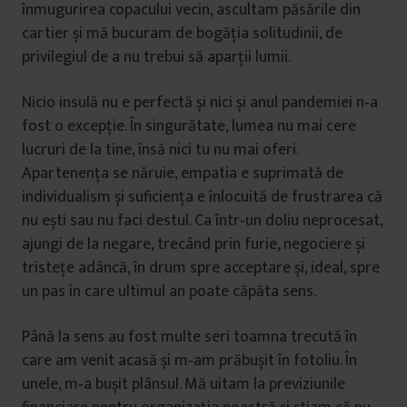
înmugurirea copacului vecin, ascultam păsările din
cartier și mă bucuram de bogăția solitudinii, de
privilegiul de a nu trebui să aparții lumii.
Nicio insulă nu e perfectă și nici și anul pandemiei n‐a
fost o excepție. În singurătate, lumea nu mai cere
lucruri de la tine, însă nici tu nu mai oferi.
Apartenența se năruie, empatia e suprimată de
individualism și suficiența e înlocuită de frustrarea că
nu ești sau nu faci destul. Ca într‐un doliu neprocesat,
ajungi de la negare, trecând prin furie, negociere și
tristețe adâncă, în drum spre acceptare și, ideal, spre
un pas în care ultimul an poate căpăta sens.
Până la sens au fost multe seri toamna trecută în
care am venit acasă și m‐am prăbușit în fotoliu. În
unele, m‐a bușit plânsul. Mă uitam la previziunile