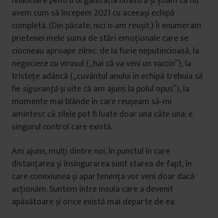
financiare pentru organizația noastră și știam că nu
avem cum să începem 2021 cu aceeași echipă
completă. (Din păcate, nici n‐am reușit.) Îi enumeram
prietenei mele suma de stări emoționale care se
ciocneau aproape zilnic: de la furie neputincioasă, la
negociere cu virusul („hai că va veni un vaccin”), la
tristețe adâncă („cuvântul anului în echipă trebuia să
fie
siguranță
și uite că am ajuns la polul opus”), la
momente mai blânde în care reușeam să‐mi
amintesc că zilele pot fi luate doar una câte una; e
singurul control care există.
Am ajuns, mulți dintre noi, în punctul în care
distanțarea și însingurarea sunt starea de fapt, în
care conexiunea și apartenența vor veni doar dacă
acționăm. Suntem între insula care a devenit
apăsătoare și orice există mai departe de ea.