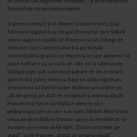
lui Dumas sau legendele Olimpului – și eu le devoram,
fascinat de curajul personajelor.
Franzen vorbește și el despre Crusoe în eseu, însă
fără nicio legătură cu curajul. Drumul lui spre Selkirk
venea după ce‐a publicat
Freedom
și luni întregi de
interviuri care‐i accentuaseră o plictiseală
existențială la graniță cu depresia, în care ajunsese să
joace Solitaire ca să vadă de câte ori la rând poate
câștiga (opt) și în care două pahare de vin pe seară
ajunseseră patru. Venea și după un doliu suprimat,
sinuciderea lui David Foster Wallace, un scriitor pe
cât de genial, pe atât de complicat și adesea abuziv.
Franzen era furios că Wallace alesese să‐i
pedepsească pe cei care l‐au iubit, bântuit fiind toată
viața de dezechilibre chimice care l‐au împiedicat să
accepte că merita să fie iubit. „Era un prizonier pe
viață”, scrie Franzen, „izolat pe propria insulă”.