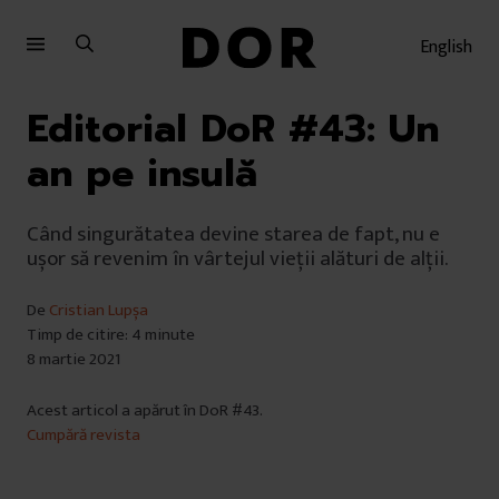
Sari
Sari
la
la
English
meniu
conținut
Editorial DoR #43: Un
an pe insulă
Când singurătatea devine starea de fapt, nu e
ușor să revenim în vârtejul vieții alături de alții.
De
Cristian Lupșa
Timp de citire: 4 minute
8 martie 2021
Acest articol a apărut în DoR #43.
Cumpără revista