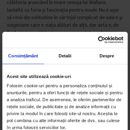
călătoria aruncând în mare cenușa lui Wallace,
laolaltă cu furia și fascinația pentru insule. Nu e ușor
să revii din solitudine în vârtejul complicat de iubire și
suspiciune care e viața alături de alții, dar asta e, de
fapt, singura călătorie pe care ne e dat s‐o facem.
Consimțământ
Detalii
Despre
Despre copertă
Coperta a pornit dintr-o
Acest site utilizează cookie-uri
sesiune de brainstorming-joacă
Folosim cookie-uri pentru a personaliza conținutul și
ghidată de editorul vizual Oana Barbonie,
anunțurile, pentru a oferi funcții de rețele sociale și pentru
care s-a încheiat cu dorința noastră de a
a analiza traficul. De asemenea, le oferim partenerilor de
exemplifica stările ultimelor 12 luni prin
rețele sociale, de publicitate și de analize informații cu
fotografii. De la ideea de a folosi
privire la modul în care folosiți site-ul nostru. Aceștia le
portrete am ajuns la
gridul
simbolic
pot combina cu alte informații oferite de dvs. sau culese
în urma folosirii serviciilor lor.
pentru atotprezența scrollului sau