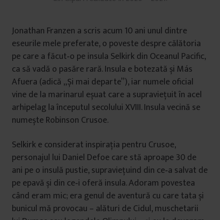
Jonathan Franzen a scris acum 10 ani unul dintre
eseurile mele preferate, o poveste despre călătoria
pe care a făcut‐o pe insula Selkirk din Oceanul Pacific,
ca să vadă o pasăre rară. Insula e botezată și Más
Afuera (adică „Și mai departe”), iar numele oficial
vine de la marinarul eșuat care a supraviețuit în acel
arhipelag la începutul secolului XVIII. Insula vecină se
numește Robinson Crusoe.
Selkirk e considerat inspirația pentru Crusoe,
personajul lui Daniel Defoe care stă aproape 30 de
ani pe o insulă pustie, supraviețuind din ce‐a salvat de
pe epavă și din ce‐i oferă insula. Adoram povestea
când eram mic; era genul de aventură cu care tata și
bunicul mă provocau – alături de Cidul, muschetarii