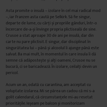
Asta promite o insulă – izolare în cel mai radical mod
–, iar Franzen asta caută pe Selkirk. Să fie singur,
departe de lume, cu cărți și propriile gânduri, într‐o
încercare de‐a‐și învinge propria plictiseală de sine.
Crusoe a stat aproape 30 de ani pe insulă, dar din
carte nu pare plictisit. E singur, dar disciplinat în
singurătatea lui – până și alcoolul îi ajunge până este
salvat. Ba mai mult, în momentul în care insula îi dă
semne că adăpostește și alți oameni, Crusoe nu se
bucură, ci se baricadează. În izolare, ceilalți devin un
pericol.
Acum un an, odată cu carantina, am acceptat cu
voluptate izolarea. Mi se părea un cadou că mi s‐a
golit calendarul, că circumstanțele mi‐au resetat
prioritățile. Ieșeam pe balcon și monitorizam