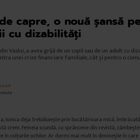
de capre, o nouă șansă p
 cu dizabilități
in Vaslui, a avea grijă de un copil sau de un adult cu diza
ontra unei crize financiare familiale, cât și pentru o co
 Iosif
 minute
a, Ionica deja trebăluiește prin bucătărioara mică, îmbrăcată
estă crem. Femeia scundă, cu sprâncene din revistă, zâmbește 
le în colțurile ochilor. Ar dormi mai mult în diminețile în care 