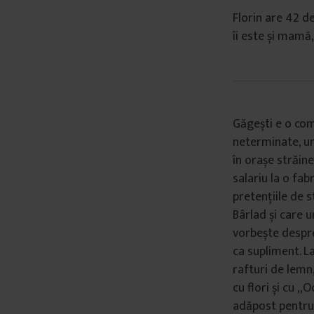
â
Florin are 42 de
n
îi este și mamă,
t
u
l
u
i
Găgești e o com
neterminate, un 
în orașe străine
salariu la o fab
pretențiile de 
Bârlad și care u
vorbește despre
ca supliment. La
rafturi de lemn
cu flori și cu „
adăpost pentru d