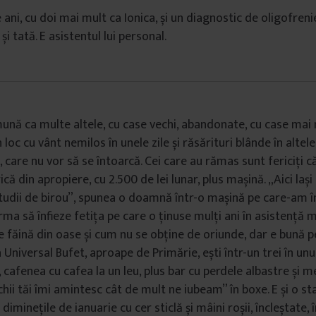
 ani, cu doi mai mult ca Ionica, și un diagnostic de oligofrenie
 și tată. E asistentul lui personal.
ună ca multe altele, cu case vechi, abandonate, cu case mai 
loc cu vânt nemilos în unele zile și răsărituri blânde în altele,
, care nu vor să se întoarcă. Cei care au rămas sunt fericiți 
rică din apropiere, cu 2.500 de lei lunar, plus mașină. „Aici la
studii de birou”, spunea o doamnă într-o mașină pe care-am 
rma să înfieze fetița pe care o ținuse mulți ani în asistență 
 făină din oase și cum nu se obține de oriunde, dar e bună p
 Universal Bufet, aproape de Primărie, ești într-un trei în un
, cafenea cu cafea la un leu, plus bar cu perdele albastre și
Ochii tăi îmi amintesc cât de mult ne iubeam” în boxe. E și o s
iminețile de ianuarie cu cer sticlă și mâini roșii, încleștate, î