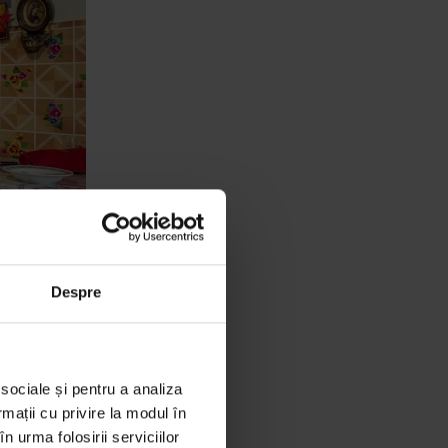
Despre
tenții
 sociale și pentru a analiza
rmații cu privire la modul în
n urma folosirii serviciilor