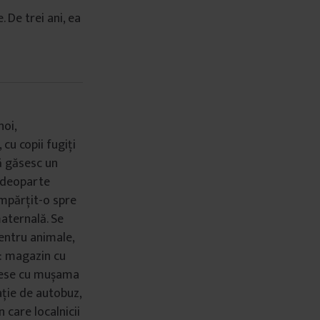
. De trei ani, ea
noi,
 cu copii fugiți
că găsesc un
și deoparte
împărțit-o spre
maternală. Se
entru animale,
u: magazin cu
 mese cu mușama
tație de autobuz,
n care localnicii