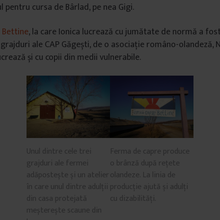
l pentru cursa de Bârlad, pe nea Gigi.
 Bettine
, la care Ionica lucrează cu jumătate de normă a fost 
 grajduri ale CAP Găgești, de o asociație româno-olandeză, Noi
lucrează și cu copii din medii vulnerabile.
Unul dintre cele trei
Ferma de capre produce
grajduri ale fermei
o brânză după rețete
adăpostește și un atelier
olandeze. La linia de
în care unul dintre adulții
producție ajută și adulți
din casa protejată
cu dizabilități.
meșterește scaune din