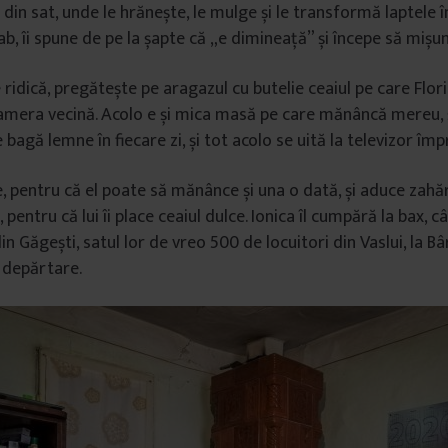
din sat, unde le hrănește, le mulge și le transformă laptele î
 slab, îi spune de pe la șapte că „e dimineață” și începe să miș
 ridică, pregătește pe aragazul cu butelie ceaiul pe care Florin 
 camera vecină. Acolo e și mica masă pe care mănâncă mereu, 
 bagă lemne în fiecare zi, și tot acolo se uită la televizor îm
e, pentru că el poate să mănânce și una o dată, și aduce zahăr
e, pentru că lui îi place ceaiul dulce. Ionica îl cumpără la bax
n Găgești, satul lor de vreo 500 de locuitori din Vaslui, la Bâr
 depărtare.