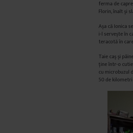
ferma de capre 
Florin, înalt și
Așa că Ionica se
i-l servește în
teracotă în care
Taie caș și pâin
ține într-o cuti
cu microbuzul di
50 de kilometri