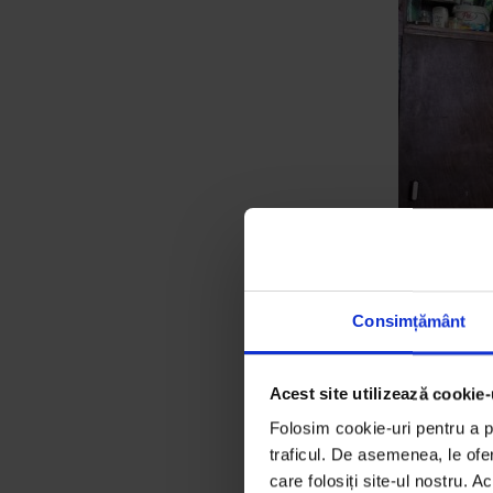
Consimțământ
Ionica, una d
Acest site utilizează cookie-
personali din
Folosim cookie-uri pentru a pe
traficul. De asemenea, le ofer
În timp ce Ioni
care folosiți site-ul nostru. A