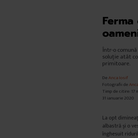
Ferma 
oamenii
Într-o comună d
soluție atât c
primitoare.
De
Anca Iosif
Fotografii de
Anca
Timp de citire: 17
31 ianuarie 2020
La opt dimineaț
albastră și o v
înghesuit riduri