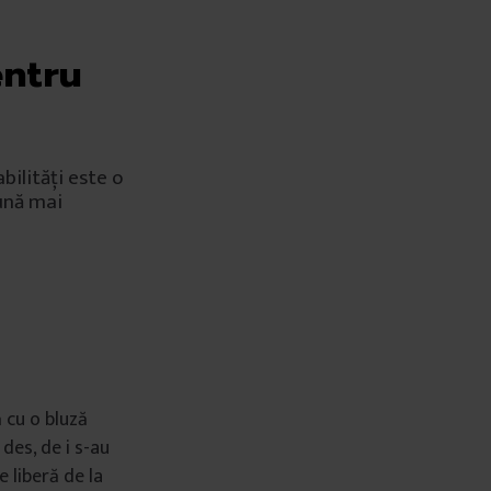
entru
bilități este o
mună mai
 cu o bluză
des, de i s-au
e liberă de la