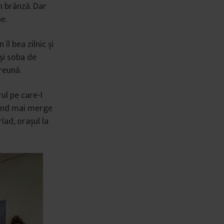
n brânză. Dar
une.
îl bea zilnic și
și soba de
preună.
ul pe care-l
, când mai merge
lad, orașul la