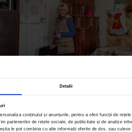
Detalii
intre persoanele care are grijă de Ferma Bettine și unul dintre asis
uri
 Găgești.
rsonaliza conținutul și anunțurile, pentru a oferi funcții de rețele
im partenerilor de rețele sociale, de publicitate și de analize info
ca mai umblă la oale pe aragaz, Florin strigă din cameră.
ceștia le pot combina cu alte informații oferite de dvs. sau culese î