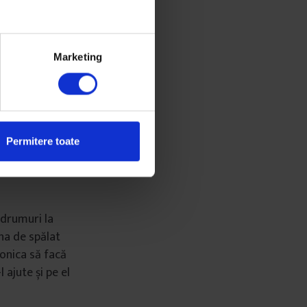
Marketing
uce la magazinul
e proaspătă. Se
Permitere toate
ând se mai
e drumuri la
ina de spălat
Ionica să facă
 ajute și pe el