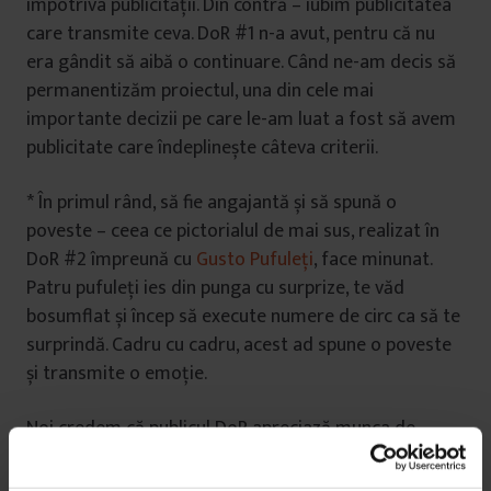
împotriva publicității. Din contră – iubim publicitatea
care transmite ceva. DoR #1 n-a avut, pentru că nu
era gândit să aibă o continuare. Când ne-am decis să
permanentizăm proiectul, una din cele mai
importante decizii pe care le-am luat a fost să avem
publicitate care îndeplinește câteva criterii.
* În primul rând, să fie angajantă și să spună o
poveste – ceea ce pictorialul de mai sus, realizat în
DoR #2 împreună cu
Gusto Pufuleți
, face minunat.
Patru pufuleți ies din punga cu surprize, te văd
bosumflat și încep să execute numere de circ ca să te
surprindă. Cadru cu cadru, acest ad spune o poveste
și transmite o emoție.
Noi credem că publicul DoR apreciază munca de
calitate și ideile creative, indiferent că e vorba de un
articol sau de un mesaj publicitar. (De aceea, vrem să