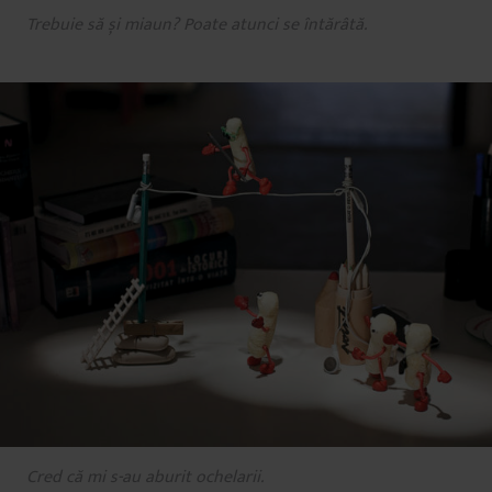
Trebuie să și miaun? Poate atunci se întărâtă.
Cred că mi s-au aburit ochelarii.