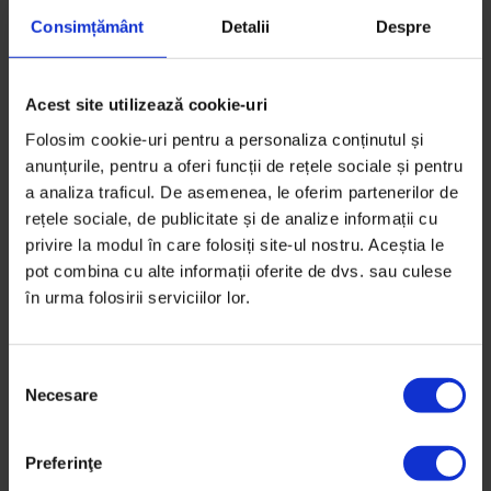
publicăm în DoR atât materiale, cât și reclame despre
Consimțământ
Detalii
Despre
care să se vorbească.)
* În al doilea rând, am vrut să fie onestă și
Acest site utilizează cookie-uri
identificată. Vrem ca cititorul să știe ce e conținut
Folosim cookie-uri pentru a personaliza conținutul și
publicitar și ce e conținut editorial. Nu credem că
anunțurile, pentru a oferi funcții de rețele sociale și pentru
această demarcație e un deserviciu pentru un brand
a analiza traficul. De asemenea, le oferim partenerilor de
– nu dacă primul criteriu, cel al valorii creative, e bifat.
rețele sociale, de publicitate și de analize informații cu
E limpede că acest pictorial e o colaborare publicitară
privire la modul în care folosiți site-ul nostru. Aceștia le
pot combina cu alte informații oferite de dvs. sau culese
între Gusto Pufuleți și Decât o Revistă. (Scenografa,
în urma folosirii serviciilor lor.
Andreea Săndulescu și fotograful,
Alex Gâlmeanu
, au
un merit important pentru reușita ideii.)
S
Gusto și
The Practice
, agenția cu care am lucrat la
Necesare
e
proiect au fost senzaționali și au înțeles dorința
l
noastră de a separa creativitatea editorială (bucățile
e
Preferinţe
de jurnalism, mici și mari) de cea publicitară. Astfel,
c