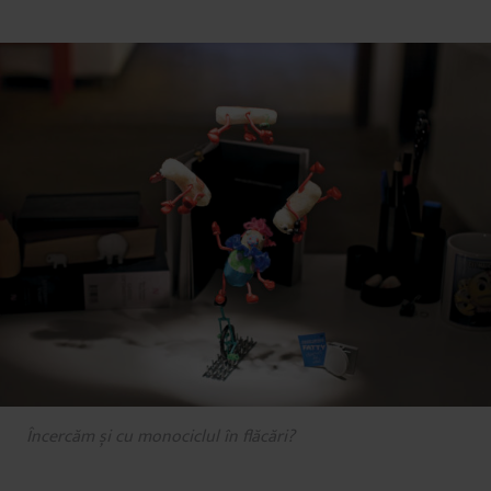
Încercăm și cu monociclul în flăcări?