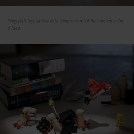
Fraţi pufuleţi, cartea asta despre cum să faci circ mi-a dat
o idee.