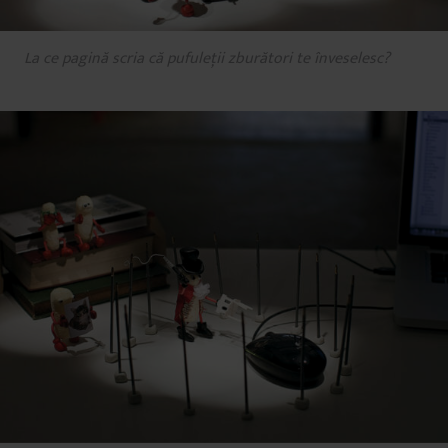
La ce pagină scria că pufuleţii zburători te înveselesc?