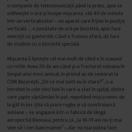
o companie de telecomunicaţii până la prânz, apoi se
odihnește o oră și începe mișcarea: stă 40 de minute
într‑un verticalizator – un aparat care îl ţine în poziţie
verticală –, o jumătate de oră pe bicicletă, apoi face
exerciţii cu ganterele. Când e frumos afară, dă ture
de stadion cu o bicicletă specială.
Mișcarea îi lipsește cel mai mult de când e în scaunul
cu rotile. Avea 20 de ani când și‑a fracturat coloana în
timpul unui meci amical, în primul an de seniorat la
CSM București. „De ce mai sunt eu în stare?”, s‑a
întrebat în cele cinci luni în care‑a stat în spital, dintre
care șapte săptămâni în pat, neputând mișca nimic de
la gât în jos. Știa să joace rugby și să construiască
avioane – se angajase într‑o fabrică de lângă
aeroportul Băneasa, pentru că „la 18–19 ani nu‑ţi mai
vine să‑i ceri bani mamei”–, dar nu mai putea face