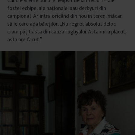
Când e vreme bună, e nelipsit de la meciuri – ale
fostei echipe, ale naţionalei sau derbyuri din
campionat. Ar intra oricând din nou în teren, măcar
să le care apa băieţilor. „Nu regret absolut deloc
c‑am păţit asta din cauza rugbyului. Asta mi‑a plăcut,
asta am făcut.”