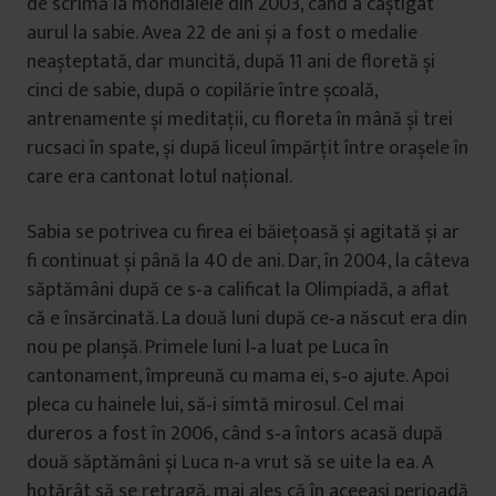
de scrimă la mondialele din 2003, când a câștigat
aurul la sabie. Avea 22 de ani și a fost o medalie
neașteptată, dar muncită, după 11 ani de floretă și
cinci de sabie, după o copilărie între școală,
antrenamente și meditaţii, cu floreta în mână și trei
rucsaci în spate, și după liceul împărţit între orașele în
care era cantonat lotul naţional.
Sabia se potrivea cu firea ei băieţoasă și agitată și ar
fi continuat și până la 40 de ani. Dar, în 2004, la câteva
săptămâni după ce s‑a calificat la Olimpiadă, a aflat
că e însărcinată. La două luni după ce‑a născut era din
nou pe planșă. Primele luni l‑a luat pe Luca în
cantonament, împreună cu mama ei, s‑o ajute. Apoi
pleca cu hainele lui, să‑i simtă mirosul. Cel mai
dureros a fost în 2006, când s‑a întors acasă după
două săptămâni și Luca n‑a vrut să se uite la ea. A
hotărât să se retragă, mai ales că în aceeași perioadă