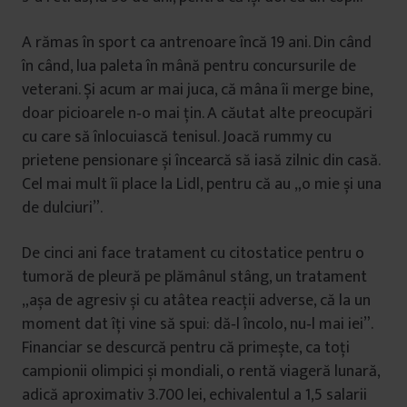
A rămas în sport ca antrenoare încă 19 ani. Din când
în când, lua paleta în mână pentru concursurile de
veterani. Și acum ar mai juca, că mâna îi merge bine,
doar picioarele n‑o mai ţin. A căutat alte preocupări
cu care să înlocuiască tenisul. Joacă rummy cu
prietene pensionare și încearcă să iasă zilnic din casă.
Cel mai mult îi place la Lidl, pentru că au „o mie și una
de dulciuri”.
De cinci ani face tratament cu citostatice pentru o
tumoră de pleură pe plămânul stâng, un tratament
„așa de agresiv și cu atâtea reacţii adverse, că la un
moment dat îţi vine să spui: dă‑l încolo, nu‑l mai iei”.
Financiar se descurcă pentru că primește, ca toţi
campionii olimpici și mondiali, o rentă viageră lunară,
adică aproximativ 3.700 lei, echivalentul a 1,5 salarii