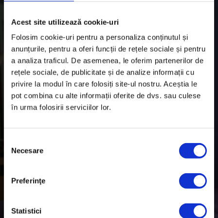
Acest site utilizează cookie-uri
Folosim cookie-uri pentru a personaliza conținutul și
anunțurile, pentru a oferi funcții de rețele sociale și pentru
a analiza traficul. De asemenea, le oferim partenerilor de
rețele sociale, de publicitate și de analize informații cu
privire la modul în care folosiți site-ul nostru. Aceștia le
pot combina cu alte informații oferite de dvs. sau culese
în urma folosirii serviciilor lor.
S
Necesare
e
l
e
Preferinţe
c
ț
i
Statistici