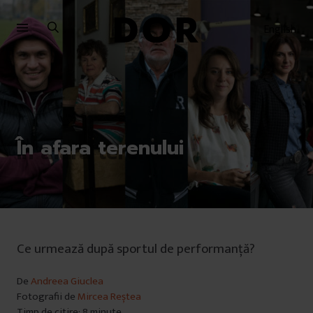
Sari
Sari
la
la
English
meniu
conținut
În afara terenului
Ce urmează după sportul de performanţă?
De
Andreea Giuclea
Fotografii de
Mircea Reștea
Timp de citire: 8 minute