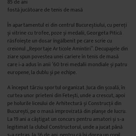
85 de ani
fostă jucătoare de tenis de masă
În apartamentul ei din centrul Bucureștiului, cu pereţi
și vitrine cu trofee, poze și medalii, Georgeta Pitică
răsfoiește un dosar îngălbenit pe care scrie cu
creionul „Reportaje Articole Amintiri”. Decupajele din
ziare spun povestea unei cariere în tenis de masă
care i‑a adus în anii ’60 trei medalii mondiale și patru
europene, la dublu și pe echipe.
A început târziu sportul organizat. Juca din școală, în
curtea unor prieteni din Fetești, unde a crescut, apoi
pe holurile liceului de Arhitectură și Construcţii din
București, pe o masă improvizată din planșe de lucru.
La 19 ani a câștigat un concurs pentru amatori și s‑a
legitimat la clubul Constructorul, unde a jucat până
s‑a retras, la 36 de ani, pentru că își dorea un copil.