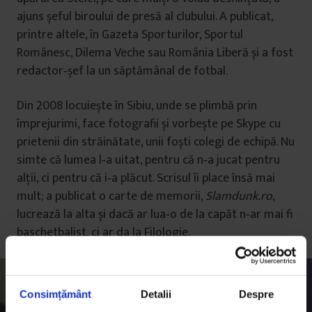
ajuns șeful biroului de presă al clubului. A publicat,
printre altele, în Gazeta Sporturilor, Sportul
Românesc, Dilema Veche sau România Liberă și a fost
redactor‑șef la un săptămânal de fotbal.
Din 2008 locuiește în Sibiu, unde se plimbă prin
împrejurimi, face fotografii și vorbește pe Skype cu
prietenii din străinătate, unii foști colegi de echipă. Nu
simte că lumea l‑a uitat, pentru că n‑a jucat pentru
alţii, ci pentru că i‑a plăcut. Scrisul îi place însă mai
mult; a publicat o carte de memorii,
Slamdunk.ro
,
lucrează la alta și dacă ar lua‑o de la capăt n‑ar mai fi
baschetbalist, ci ar da la Filologie.
Consimțământ
Detalii
Despre