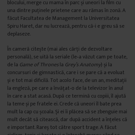
blocului, merge cu mama în parc și uneori la film cu
una dintre puţinele prietene care au rămas în zonă. A
făcut Facultatea de Management la Universitatea
Spiru Haret, dar nu lucrează, pentru că-i e greu să se
deplaseze.
În cameră citește (mai ales cărţi de dezvoltare
personală), se uită la seriale (le‑a văzut cam pe toate,
de la
Game of Thrones
la
Grey’s Anatomy
) și la
concursuri de gimnastică, care i se pare că a evoluat
și e tot mai dificilă. Tot acolo face, de un an, meditaţii
la engleză, pe care a învăţat‑o de la televizor în anul
în care a stat acasă. După ce termină cu copiii, îl ajută
la teme și pe fratele ei. Crede că uneori îl bate prea
mult la cap cu școala. Și ei îi plăcea să se zbenguie mai
mult decât să citească, dar după accident a înţeles că
e important. Rareș tot către sport trage. A făcut