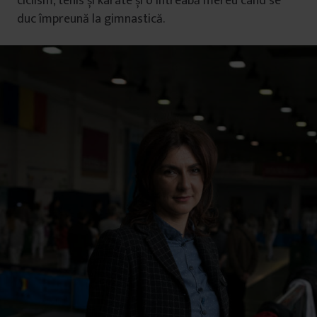
ciclism, tenis și karate și o întreabă mereu când se
duc împreună la gimnastică.