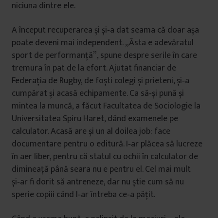
niciuna dintre ele.
A început recuperarea și și‑a dat seama că doar așa
poate deveni mai independent. „Ăsta e adevăratul
sport de performanţă”, spune despre serile în care
tremura în pat de la efort. Ajutat financiar de
Federaţia de Rugby, de foști colegi și prieteni, și‑a
cumpărat și acasă echipamente. Ca să‑și pună și
mintea la muncă, a făcut Facultatea de Sociologie la
Universitatea Spiru Haret, dând examenele pe
calculator. Acasă are și un al doilea job: face
documentare pentru o editură. I‑ar plăcea să lucreze
în aer liber, pentru că statul cu ochii în calculator de
dimineaţă până seara nu e pentru el. Cel mai mult
și‑ar fi dorit să antreneze, dar nu știe cum să nu
sperie copiii când l‑ar întreba ce‑a păţit.