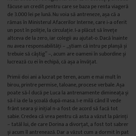
făcuse un credit pentru care se baza pe renta viageră
de 3.000 lei pe lună. Nu voia să antreneze, așa că a
rămas în Ministerul Afacerilor Interne, care i‑a oferit
un post în poliţie, la circulaţie. I‑a plăcut să înveţe
altceva de la zero, iar colegii au ajutat‑o. Dacă înainte
nu avea responsabilităţi – „știam că intru pe planșă și
trebuie să câștig” –, acum are oameni în subordine și
lucrează cu ei în echipă, că așa a învăţat.
Primii doi ani a lucrat pe teren, acum e mai mult în
birou, printre permise, taloane, procese verbale. Așa
poate să‑l ducă pe Luca la antrenamente dimineaţa și
să‑l ia de la școală după‑masa. I‑e milă când îl vede
frânt seara și iniţial n‑a fost de acord să facă tot
sabie. Credea că vrea pentru că asta a văzut la părinţi
– tatăl lui, de care Dorina a divorţat, a fost tot sabrer
și acum îl antrenează. Dar a văzut cum a dormit în pat