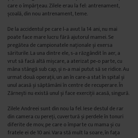
care o împărţeau. Zilele erau la fel: antrenament,
școală, din nou antrenament, teme.
De la accidentul pe care l‑a avut la 14 ani, nu mai
poate face mare lucru fără ajutorul mamei. Se
pregătea de campionatele naţionale și exersa
săriturile. La una dintre ele, s‑a răzgândit în aer, a
vrut să facă altă mișcare, a aterizat pe‑o parte, cu
mâna stângă sub cap, și n‑a mai putut să se ridice. Au
urmat două operaţii, un an în care‑a stat în spital și
unul acasă și săptămâni în centre de recuperare. În
Zărnești nu există unul și face exerciţii acasă, singură.
Zilele Andreei sunt din nou la fel. Iese destul de rar
din camera cu pereţi, cuvertură și perdele în tonuri
diferite de mov, pe care o împarte cu mama și cu
fratele ei de 10 ani. Vara stă mult la soare, în faţa