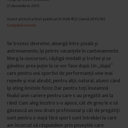
21 decembrie 2015
Acest articol a fost publicat în DoR #22 (iarnă 2015/16)
Cumpără revista
Se trezesc devreme, aleargă între școală și
antrenamente, își petrec vacanţele în cantonamente.
Merg la concursuri, câștigă medalii și trofee și se
gândesc prea puţin la ce vor face după. Un „după”
care pentru unii sportivi de performanţă vine mai
repede și mai abrubt, pentru alţii, natural, atunci când
își ating limitele fizice. Dar pentru toţi înseamnă
finalul unei cariere pentru care s‑au pregătit ani la
rând. Cum aleg încotro s‑o apuce, cât de greu le e să
găsească un nou drum profesional și cât de pregătiţi
sunt pentru o viaţă fără sport sunt întrebări la care
am încercat să răspundem prin poveștile care