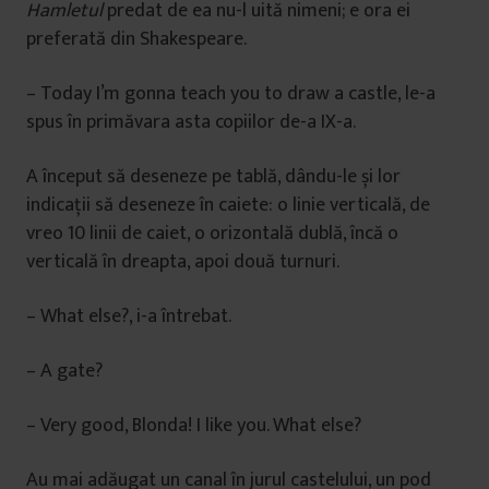
Hamletul
predat de ea nu-l uită nimeni; e ora ei
preferată din Shakespeare.
– Today I’m gonna teach you to draw a castle, le-a
spus în primăvara asta copiilor de-a IX-a.
A început să deseneze pe tablă, dându-le și lor
indicații să deseneze în caiete: o linie verticală, de
vreo 10 linii de caiet, o orizontală dublă, încă o
verticală în dreapta, apoi două turnuri.
– What else?, i-a întrebat.
– A gate?
– Very good, Blonda! I like you. What else?
Au mai adăugat un canal în jurul castelului, un pod