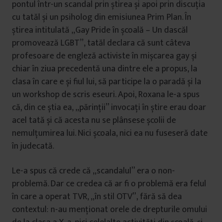
pontul într-un scandal prin știrea și apoi prin discuția
cu tatăl și un psiholog din emisiunea Prim Plan. În
știrea intitulată „Gay Pride în școală – Un dascăl
promovează LGBT”, tatăl declara că sunt câteva
profesoare de engleză activiste în mișcarea gay și
chiar în ziua precedentă una dintre ele a propus, la
clasa în care e și fiul lui, să participe la o paradă și la
un workshop de scris eseuri. Apoi, Roxana le-a spus
că, din ce știa ea, „părinții” invocați în știre erau doar
acel tată și că acesta nu se plânsese școlii de
nemulțumirea lui. Nici școala, nici ea nu fuseseră date
în judecată.
Le-a spus că crede că „scandalul” era o non-
problemă. Dar ce credea că ar fi o problemă era felul
în care a operat TVR, „în stil OTV”, fără să dea
contextul: n-au menționat orele de drepturile omului