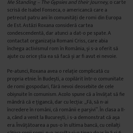
Me Standing – The Gypsies and their Journey,
o carte
scrisă de Isabel Fonseca, o americancă care a
petrecut patru ani în comunități de romi din Europa
de Est. Astăzi Roxana consideră cartea
condescendentă, dar atunci a dat-o pe spate. A
contactat organizația Romani Criss, care abia
închega activismul rom în România, și s-a oferit să
ajute cu orice știa ea să facă și ar fi avut ei nevoie.
Pe-atunci, Roxana avea o relație complicată cu
propria etnie. În Budești, a copilărit într-o comunitate
de romi gospodari, fără nevoi deosebite de cele
obișnuite în comunism. Acolo spune că a învățat să fie
mândră că e țigancă, dar cu lecția: „Fă, să n-ai
încredere în români, că românii e parșivi”. În clasa a II-
a, când a venit la București, i s-a demonstrat că așa
era. Învățătoarea a pus-o în ultima bancă, cu ceilalți
câțiva copii romi, n-o asculta și-o ținea doar în 5 și 6,