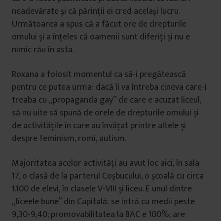
neadevărate și că părinții ei cred același lucru.
Următoarea a spus că a făcut ore de drepturile
omului și a înțeles că oamenii sunt diferiți și nu e
nimic rău în asta.
Roxana a folosit momentul ca să-i pregătească
pentru ce putea urma: dacă îi va întreba cineva care-i
treaba cu „propaganda gay” de care e acuzat liceul,
să nu uite să spună de orele de drepturile omului și
de activitățile în care au învățat printre altele și
despre feminism, romi, autism.
Majoritatea acelor activități au avut loc aici, în sala
17, o clasă de la parterul Coșbucului, o școală cu circa
1.100 de elevi, în clasele V-VIII și liceu. E unul dintre
„liceele bune” din Capitală: se intră cu medii peste
9,30-9,40; promovabilitatea la BAC e 100%; are