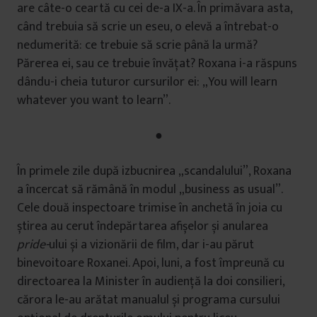
are câte-o ceartă cu cei de-a IX-a. În primăvara asta,
când trebuia să scrie un eseu, o elevă a întrebat-o
nedumerită: ce trebuie să scrie până la urmă?
Părerea ei, sau ce trebuie învățat? Roxana i-a răspuns
dându-i cheia tuturor cursurilor ei: „You will learn
whatever you want to learn”.
●
În primele zile după izbucnirea „scandalului”, Roxana
a încercat să rămână în modul „business as usual”.
Cele două inspectoare trimise în anchetă în joia cu
știrea au cerut îndepărtarea afișelor și anularea
pride-
ului și a vizionării de film, dar i-au părut
binevoitoare Roxanei. Apoi, luni, a fost împreună cu
directoarea la Minister în audiență la doi consilieri,
cărora le-au arătat manualul și programa cursului