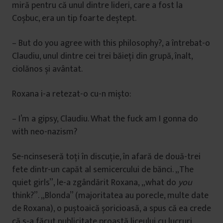
miră pentru că unul dintre lideri, care a fost la
Coșbuc, era un tip foarte deștept.
– But do you agree with this philosophy?, a întrebat-o
Claudiu, unul dintre cei trei băieți din grupă, înalt,
ciolănos și avântat.
Roxana i-a retezat-o cu-n mișto:
– I’m a gipsy, Claudiu. What the fuck am I gonna do
with neo-nazism?
Se-ncinseseră toți în discuție, în afară de două-trei
fete dintr-un capăt al semicercului de bănci. „The
quiet girls”, le-a zgândărit Roxana, „what do
you
think?”. „Blonda” (majoritatea au porecle, multe date
de Roxana), o puștoaică șoricioasă, a spus că ea crede
că s-a făcut publicitate proastă liceului cu lucruri