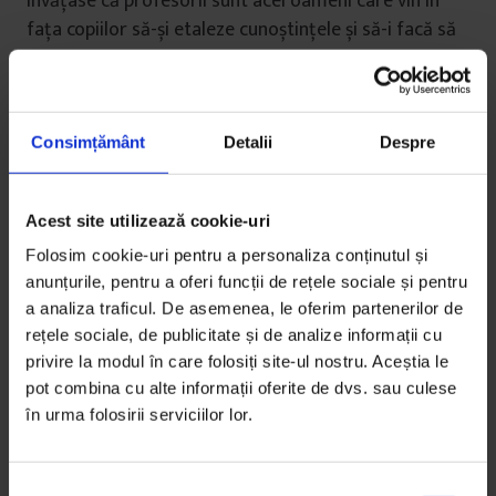
învățase că profesorii sunt acei oameni care vin în
fața copiilor să-și etaleze cunoștințele și să-i facă să
se simtă inutili dacă nu le au și ei. Dar din lipsă de
multe opțiuni, a urmat sfatul unui vecin, maistru la
liceul IOR, și și-a luat niște ore acolo ca profesor de
engleză suplinitor.
Consimțământ
Detalii
Despre
Acest site utilizează cookie-uri
Folosim cookie-uri pentru a personaliza conținutul și
anunțurile, pentru a oferi funcții de rețele sociale și pentru
a analiza traficul. De asemenea, le oferim partenerilor de
rețele sociale, de publicitate și de analize informații cu
privire la modul în care folosiți site-ul nostru. Aceștia le
pot combina cu alte informații oferite de dvs. sau culese
în urma folosirii serviciilor lor.
S