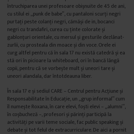
întruchiparea unei profesoare obișnuite de 45 de ani,
cu stilul ei „punk de babe”, cu pantaloni scurți negri
purtați peste colanți negri, cămăși de in, bocanci
negri cu trandafiri, curea cu ținte colorate și
gablonțuri orientale, cu mersul și gesturile dezlânat-
zurlii, cu prosteala din moace și din voce. Orele ei
curg altfel pentru că în sala 17 nu există catedră și ea
stă ori în picioare la whiteboard, ori în bancă lângă
copii, pentru că se vorbește mult și uneori tare și
uneori alandala, dar întotdeauna liber.
În sala 17 e și sediul CARE – Centrul pentru Acțiune și
Responsabilitate în Educație, un „grup informal” cum
îl numește Roxana, în care elevi, foști elevi – „alumni”,
în coșbucheză –, profesori și părinți participă la
activități pe varii teme sociale, fac public speaking și
debate și tot felul de extracurriculare. De aici a pornit