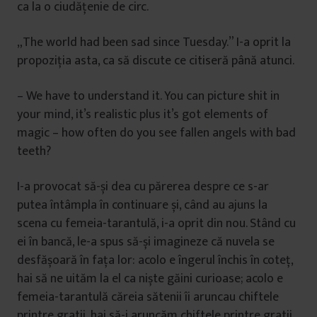
ca la o ciudățenie de circ.
„The world had been sad since Tuesday.” I-a oprit la
propoziția asta, ca să discute ce citiseră până atunci.
– We have to understand it. You can picture shit in
your mind, it’s realistic plus it’s got elements of
magic – how often do you see fallen angels with bad
teeth?
I-a provocat să-și dea cu părerea despre ce s-ar
putea întâmpla în continuare și, când au ajuns la
scena cu femeia-tarantulă, i-a oprit din nou. Stând cu
ei în bancă, le-a spus să-și imagineze că nuvela se
desfășoară în fața lor: acolo e îngerul închis în coteț,
hai să ne uităm la el ca niște găini curioase; acolo e
femeia-tarantulă căreia sătenii îi aruncau chiftele
printre gratii, hai să-i aruncăm chiftele printre gratii.