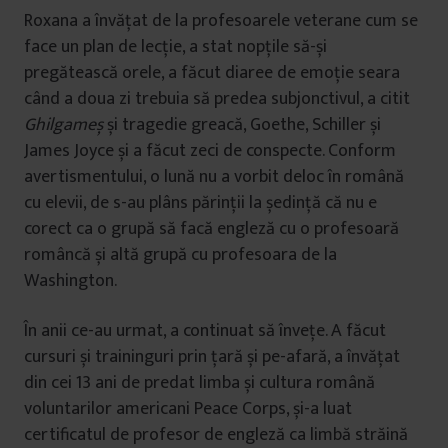
Roxana a învățat de la profesoarele veterane cum se
face un plan de lecție, a stat nopțile să-și
pregătească orele, a făcut diaree de emoție seara
când a doua zi trebuia să predea subjonctivul, a citit
Ghilgameș
și tragedie greacă, Goethe, Schiller și
James Joyce și a făcut zeci de conspecte. Conform
avertismentului, o lună nu a vorbit deloc în română
cu elevii, de s-au plâns părinții la ședință că nu e
corect ca o grupă să facă engleză cu o profesoară
româncă și altă grupă cu profesoara de la
Washington.
În anii ce-au urmat, a continuat să învețe. A făcut
cursuri și traininguri prin țară și pe-afară, a învățat
din cei 13 ani de predat limba și cultura română
voluntarilor americani Peace Corps, și-a luat
certificatul de profesor de engleză ca limbă străină