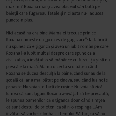
maxim 7. Roxana mai și avea obiceiul să-i bată pe
băieții care fugăreau fetele și nici asta nu-i aducea
puncte-n plus.
Nici acasă nu era bine. Mama ei trecuse prin ce
Roxana numește un „proces de gagiizare”: la fabrică
nu spunea că e țigancă și avea un iubit român pe care
Roxana l-a iubit mult și despre care spune că a
civilizat-o, a învățat-o să mănânce cu furculița și să nu
plescăie la masă. Mama o certa și o bătea când
Roxana se ducea desculță la pâine, când sunau de la
școală că iar a mai bătut pe cineva, sau când lua note
proaste. Nu voia s-o facă de rușine. Nu voia să zică
lumea că sunt țigani. Roxana a-nvățat să fie precaută,
le spunea oamenilor că e țigancă doar când simțea
că sunt destul de prieteni ca să n-o respingă. „Am
învățat să vorbesc limba sistemului. Să tac, ca să nu