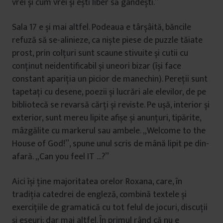
vrei și cum vrei și ești liber să gândești.”
Sala 17 e și mai altfel. Podeaua e târșâită, băncile
refuză să se-alinieze, ca niște piese de puzzle tăiate
prost, prin colțuri sunt scaune stivuite și cutii cu
conținut neidentificabil și uneori bizar (își face
constant apariția un picior de manechin). Pereții sunt
tapetați cu desene, poezii și lucrări ale elevilor, de pe
bibliotecă se revarsă cărți și reviste. Pe ușă, interior și
exterior, sunt mereu lipite afișe și anunțuri, tipărite,
mâzgălite cu markerul sau ambele. „Welcome to the
House of God!”, spune unul scris de mână lipit pe din-
afară. „Can you feel IT …?”
Aici își ține majoritatea orelor Roxana, care, în
tradiția catedrei de engleză, combină textele și
exercițiile de gramatică cu tot felul de jocuri, discuții
și eseuri; dar mai altfel. În primul rând că nu e