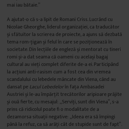
mai iau bătaie.”
A ajutat-o că s-a lipit de Romani Criss. Lucrând cu
Nicolae Gheorghe, liderul organizației, ca traducător
și sfătuitor la scrierea de proiecte, a ajuns să dezbată
tema rom-țigan și felul în care se poziționează în
societate. Din lecțiile de engleză și mentorat cu tineri
romi și-a dat seama că oameni cu același bagaj
cultural au vieți complet diferite de-a ei. Participând
la acțiuni anti-rasism cum a fost cea din vremea
scandalului cu lebedele mâncate din Viena, când au
dansat pe
Lacul Lebedelor
în fața Ambasadei
Austriei și le-au împărțit trecătorilor aripioare prăjite
și ouă fierte, cu mesajul: „Serviți, sunt din Viena”, s-a
prins că ridicolul poate fi o modalitate de a
dezamorsa situații negative: „Ideea era să împingi
până la refuz, ca să arăți cât de stupide sunt de fapt”.