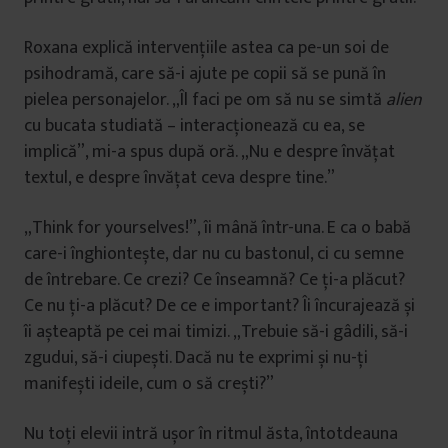
Roxana explică intervențiile astea ca pe-un soi de
psihodramă, care să-i ajute pe copii să se pună în
pielea personajelor. „Îl faci pe om să nu se simtă
alien
cu bucata studiată – interacționează cu ea, se
implică”, mi-a spus după oră. „Nu e despre învățat
textul, e despre învățat ceva despre tine.”
„Think for yourselves!”, îi mână într-una. E ca o babă
care-i înghiontește, dar nu cu bastonul, ci cu semne
de întrebare. Ce crezi? Ce înseamnă? Ce ți-a plăcut?
Ce nu ți-a plăcut? De ce e important? Îi încurajează și
îi așteaptă pe cei mai timizi. „Trebuie să-i gâdili, să-i
zgudui, să-i ciupești. Dacă nu te exprimi și nu-ți
manifești ideile, cum o să crești?”
Nu toți elevii intră ușor în ritmul ăsta, întotdeauna