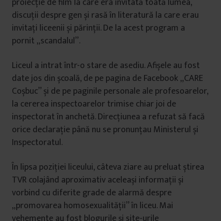
proiecție de film la care era invitată toată lumea,
discuții despre gen și rasă în literatură la care erau
invitați liceenii și părinții. De la acest program a
pornit „scandalul”.
Liceul a intrat într-o stare de asediu. Afișele au fost
date jos din școală, de pe pagina de Facebook „CARE
Coșbuc” și de pe paginile personale ale profesoarelor,
la cererea inspectoarelor trimise chiar joi de
inspectorat în anchetă. Direcțiunea a refuzat să facă
orice declarație până nu se pronunțau Ministerul și
Inspectoratul.
În lipsa poziției liceului, câteva ziare au preluat știrea
TVR colajând aproximativ aceleași informații și
vorbind cu diferite grade de alarmă despre
„promovarea homosexualității” în liceu. Mai
vehemente au fost blogurile și site-urile