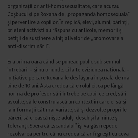
organizațiilor anti-homosexualitate, care acuzau
Coșbucul și pe Roxana de „propagandă homosexuală”
și pervertire a copiilor. În replică, elevi, alumni, părinți,
prieteni activiști au răspuns cu articole, memorii și
petiții de susținere a inițiativelor de „promovare a
anti-discriminării”.
Era prima oară când se puneau public sub semnul
întrebării – și nu oriunde, ci la televiziunea națională –
inițiative pe care Roxana le desfășura în școală de mai
bine de 10 ani. Ăsta credea că e rolul ei, ca pe lângă
norma de profesor să-i întrebe pe copii ce cred, să-i
asculte, să le construiască un context în care ei să-și
ia informații cât mai variate, să-și dezvolte propriile
păreri, să crească niște adulți deschiși la minte și
toleranți. Spera că „scandalul” își va găsi repede
rezolvarea pentru că nu credea că ar fi greșit cu ceva