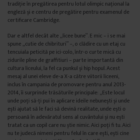
tradiție în pregătirea pentru lotul olimpic național la
engleză și e centru de pregătire pentru examenul de
certificare Cambridge.
Dar e altfel decât alte „licee bune”. E mic – i se mai
spune „cutie de chibrituri” –, o clădire cu un etaj cu
tencuiala peticită pe ici-colo, într-o curte mică cu
zidurile pline de graffitiuri – parte importantă din
cultura liceului, la fel ca punkul și hip hopul. Acest
mesaj al unei eleve de-a X-a către viitorii liceeni,
inclus în campania de promovare pentru anul 2013-
2014, îi surprinde trăsăturile principale: „Este locul
unde poți să-ți pui în aplicare ideile nebunești și unde
ești ajutat să le faci să devină realitate, unde ești o
persoană în adevăratul sens al cuvântului și nu ești
tratat ca un copil care nu știe nimic. Aici poți fi tu. Aici
nu te judecă nimeni pentru felul în care ești, ești cine