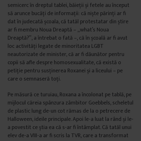
semicerc în dreptul tablei, băieții și fetele au început
să arunce bucăți de informații: că niște părinți ar fi
dat în judecată școala, că tatăl protestatar din știre
ar fi membru Noua Dreaptă – „what’s Noua
Dreaptă?”, a întrebat o fată –, că în școală ar fi avut
loc activități legate de minoritatea LGBT
neautorizate de minister, că ar fi dăunător pentru
copii să afle despre homosexualitate, că există o
petiție pentru susținerea Roxanei și a liceului – pe
care o semnaseră toți.
Pe măsură ce turuiau, Roxana a încolonat pe tablă, pe
mijlocul căreia spânzura zâmbitor Goebbels, scheletul
de plastic lung de-un cot rămas de la o petrecere de
Halloween, ideile principale. Apoi le-a luat la rând și le-
a povestit ce știa ea că s-ar fi întâmplat. Că tatăl unui
elev de-a VIII-a ar fi scris la TVR, care a transformat