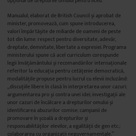
opțional de drepturile omului pentru liceu.
Manualul, elaborat de British Council și aprobat de
minister, promovează, cum spune introducerea,
valori împărtășite de miliarde de oameni de peste
tot din lume: respect pentru diversitate, adevăr,
dreptate, demnitate, libertate a expresiei. Programa
ministerului spune că acel curriculum corespunde
legii învățământului și recomandărilor internaționale
referitor la educația pentru cetățenie democratică,
modalitățile propuse pentru lucrul cu elevii incluzând:
„discuțiile libere în clasă în interpretarea unor cazuri;
argumentarea pro și contra unei idei; investigații ale
unor cazuri de încălcare a drepturilor omului și
identificarea abuzurilor comise; campanii de
promovare în școală a drepturilor și
responsabilităților elevilor, a egalității de gen etc.;
colaborarea cu organizații neguvernamentale.”