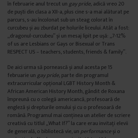
în februarie anul trecut un
gay pride,
adică vreo 20
de puști din clasa a XII-a, plus cine s-a mai alăturat pe
parcurs, s-au încolonat sub un steag colorat în
curcubeu și au zburdat pe holurile liceului. Atât a fost:
„dragonul-curcubeu” și un mesaj lipit pe ușă: „7-12%
of us are Lesbians or Gays or Bisexual or Trans
RESPECT US – teachers, students, friends & family”.
De aici urma să pornească și anul acesta pe 15
februarie un
gay pride,
parte din programul
extracurricular opțional LGBT History Month &
African American History Month, gândit de Roxana
împreună cu o colegă americancă, profesoară de
engleză și drepturile omului și cu o profesoară de
română. Programul mai conținea un atelier de scriere
creativă cu titlul „What If?” la care erau invitați elevii
de generală, o bibliotecă vie, un
performance
și o