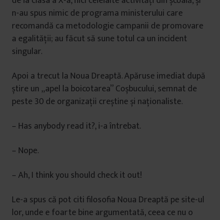
de la clasa a X-a, nici celelalte activități din școală, și
n-au spus nimic de programa ministerului care
recomandă ca metodologie campanii de promovare
a egalității; au făcut să sune totul ca un incident
singular.
Apoi a trecut la Noua Dreaptă. Apăruse imediat după
știre un „apel la boicotarea” Coșbucului, semnat de
peste 30 de organizații creștine și naționaliste.
– Has anybody read it?, i-a întrebat.
– Nope.
– Ah, I think you should check it out!
Le-a spus că pot citi filosofia Noua Dreaptă pe site-ul
lor, unde e foarte bine argumentată, ceea ce nu o