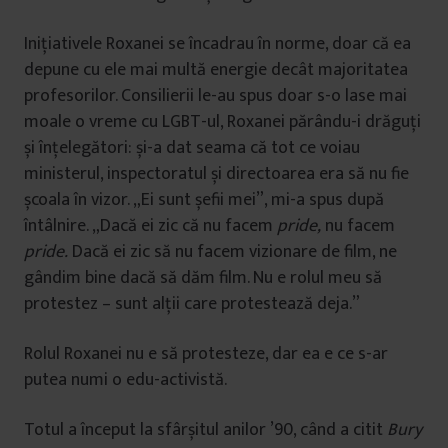
Inițiativele Roxanei se încadrau în norme, doar că ea
depune cu ele mai multă energie decât majoritatea
profesorilor. Consilierii le-au spus doar s-o lase mai
moale o vreme cu LGBT-ul, Roxanei părându-i drăguți
și înțelegători: și-a dat seama că tot ce voiau
ministerul, inspectoratul și directoarea era să nu fie
școala în vizor. „Ei sunt șefii mei”, mi-a spus după
întâlnire. „Dacă ei zic că nu facem
pride,
nu facem
pride.
Dacă ei zic să nu facem vizionare de film, ne
gândim bine dacă să dăm film. Nu e rolul meu să
protestez – sunt alții care protestează deja.”
Rolul Roxanei nu e să protesteze, dar ea e ce s-ar
putea numi o edu-activistă.
Totul a început la sfârșitul anilor ’90, când a citit
Bury