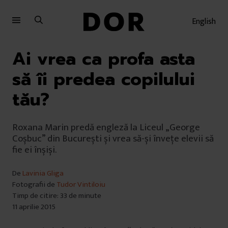
Sari
Sari
la
la
English
meniu
conținut
Ai vrea ca profa asta
să îi predea copilului
tău?
Roxana Marin predă engleză la Liceul „George
Coșbuc” din București și vrea să-și învețe elevii să
fie ei înșiși.
De
Lavinia Gliga
Fotografii de
Tudor Vintiloiu
Timp de citire: 33 de minute
11 aprilie 2015