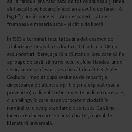
ea, la rându-i, era fascinată de tot ce spuneau și ținea
să-l asculte pe fiecare. În acel an a avut o epifanie. „A
big E”, cum îi spune ea. „Am descoperit cât de
frumoasă e meseria asta – și cât e de liberă.”
În 1993 a terminat facultatea și a dat examen de
titularizare. Degeaba l-a luat cu 10 fiindcă la IOR nu
erau posturi libere, așa că a căutat un liceu care să fie
aproape de casă, să nu fie liceul ei, Iulia Hasdeu, unde i
se urâse de profesori, și să fie cât de cât OK. A ales
Coșbucul. Imediat după sesiunea de repartiție,
directoarea de atunci a oprit-o și i-a explicat (sau a
prevenit-o) că liceul Coșbuc nu este un liceu oarecare,
ci un bilingv în care nu se vorbește niciodată în
română cu elevii și standardele sunt sus. Ca să fie
încercarea încercare, i-a pus în brațe și cursul de
literatură universală.