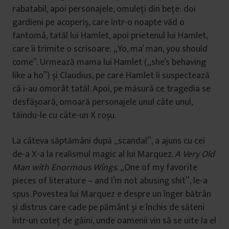
rabatabil, apoi personajele, omuleți din bețe: doi
gardieni pe acoperiș, care într-o noapte văd o
fantomă, tatăl lui Hamlet, apoi prietenul lui Hamlet,
care îi trimite o scrisoare: „Yo, ma’ man, you should
come”. Urmează mama lui Hamlet („she’s behaving
like a ho”) și Claudius, pe care Hamlet îi suspectează
că i-au omorât tatăl. Apoi, pe măsură ce tragedia se
desfășoară, omoară personajele unul câte unul,
tăindu-le cu câte-un X roșu.
La câteva săptămâni după „scandal”, a ajuns cu cei
de-a X-a la realismul magic al lui Marquez.
A Very Old
Man with Enormous Wings.
„One of my favorite
pieces of literature – and I’m not abusing shit”, le-a
spus. Povestea lui Marquez e despre un înger bătrân
și distrus care cade pe pământ și e închis de săteni
într-un coteț de găini, unde oamenii vin să se uite la el