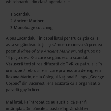
whiteboardul din clasă agenda zilei:
Scandalul
Ancient Mariner
Monoloage coaching
A pus „scandalul” în capul listei pentru că știa că la
asta se gândeau toți – și să-ncerce cineva să predea
poemul
Rime of the Ancient Mariner
unei grupe de
14 puști de-a X-a care se gândesc la scandal.
Văzuseră toți știrea difuzată de TVR, cu patru zile în
urmă, pe 7 februarie, în care profesoara de engleză
Roxana Marin, de la Colegiul Național Bilingv „George
Coșbuc” din București, era acuzată că a organizat o
paradă gay în liceu.
Mai întâi, i-a întrebat ce au auzit ei că s-ar fi
întâmplat. Din băncile albastre îngrămădite-n