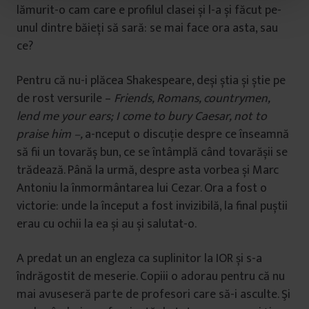
t
lămurit-o cam care e profilul clasei și l-a și făcut pe-
u
unul dintre băieți să sară: se mai face ora asta, sau
l
ce?
u
i
Pentru că nu-i plăcea Shakespeare, deși știa și știe pe
de rost versurile –
Friends, Romans, countrymen,
lend me your ears; I come to bury Caesar, not to
praise him –,
a-nceput o discuție despre ce înseamnă
să fii un tovarăș bun, ce se întâmplă când tovarășii se
trădează. Până la urmă, despre asta vorbea și Marc
Antoniu la înmormântarea lui Cezar. Ora a fost o
victorie: unde la început a fost invizibilă, la final puștii
erau cu ochii la ea și au și salutat-o.
A predat un an engleza ca suplinitor la IOR și s-a
îndrăgostit de meserie. Copiii o adorau pentru că nu
mai avuseseră parte de profesori care să-i asculte. Şi