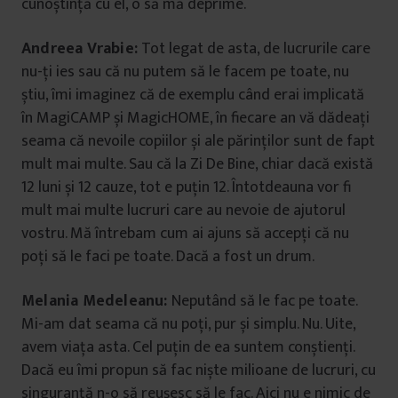
cunoștință cu el, o să mă deprime.
Andreea Vrabie:
Tot legat de asta, de lucrurile care
nu-ți ies sau că nu putem să le facem pe toate, nu
știu, îmi imaginez că de exemplu când erai implicată
în MagiCAMP și MagicHOME, în fiecare an vă dădeați
seama că nevoile copiilor și ale părinților sunt de fapt
mult mai multe. Sau că la Zi De Bine, chiar dacă există
12 luni și 12 cauze, tot e puțin 12. Întotdeauna vor fi
mult mai multe lucruri care au nevoie de ajutorul
vostru. Mă întrebam cum ai ajuns să accepți că nu
poți să le faci pe toate. Dacă a fost un drum.
Melania Medeleanu:
Neputând să le fac pe toate.
Mi-am dat seama că nu poți, pur și simplu. Nu. Uite,
avem viața asta. Cel puțin de ea suntem conștienți.
Dacă eu îmi propun să fac niște milioane de lucruri, cu
singuranță n-o să reușesc să le fac. Aici nu e nimic de