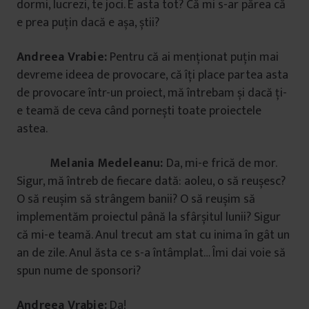
dormi, lucrezi, te joci. E asta tot? Că mi s-ar părea că
e prea puțin dacă e așa, știi?
Andreea Vrabie:
Pentru că ai menționat puțin mai
devreme ideea de provocare, că îți place partea asta
de provocare într-un proiect, mă întrebam și dacă ți-
e teamă de ceva când pornești toate proiectele
astea.
Melania Medeleanu:
Da, mi-e frică de mor.
Sigur, mă întreb de fiecare dată: aoleu, o să reușesc?
O să reușim să strângem banii? O să reușim să
implementăm proiectul până la sfârșitul lunii? Sigur
că mi-e teamă. Anul trecut am stat cu inima în gât un
an de zile. Anul ăsta ce s-a întâmplat… Îmi dai voie să
spun nume de sponsori?
Andreea Vrabie:
Da!