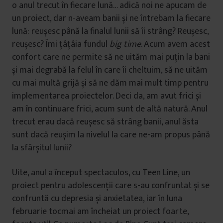
o anul trecut în fiecare lună… adică noi ne apucam de
un proiect, dar n-aveam banii și ne întrebam la fiecare
lună: reușesc până la finalul lunii să îi strâng? Reușesc,
reușesc? Îmi țâțâia fundul
big time
. Acum avem acest
confort care ne permite să ne uităm mai puțin la bani
și mai degrabă la felul în care îi cheltuim, să ne uităm
cu mai multă grijă și să ne dăm mai mult timp pentru
implementarea proiectelor. Deci da, am avut frici și
am în continuare frici, acum sunt de altă natură. Anul
trecut erau dacă reușesc să strâng banii, anul ăsta
sunt dacă reușim la nivelul la care ne-am propus până
la sfârșitul lunii?
Uite, anul a început spectaculos, cu Teen Line, un
proiect pentru adolescenții care s-au confruntat și se
confruntă cu depresia și anxietatea, iar în luna
februarie tocmai am încheiat un proiect foarte,