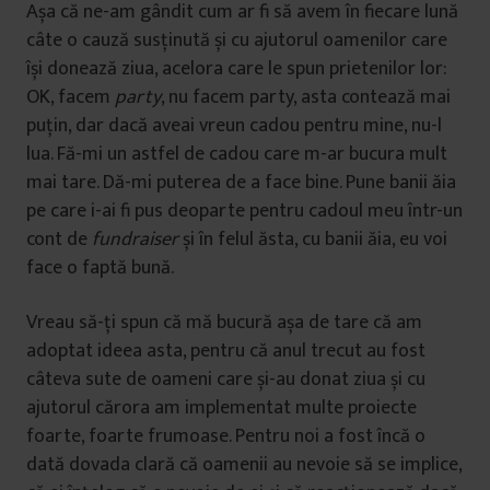
Așa că ne-am gândit cum ar fi să avem în fiecare lună
câte o cauză susținută și cu ajutorul oamenilor care
își donează ziua, acelora care le spun prietenilor lor:
OK, facem
party
, nu facem party, asta contează mai
puțin, dar dacă aveai vreun cadou pentru mine, nu-l
lua. Fă-mi un astfel de cadou care m-ar bucura mult
mai tare. Dă-mi puterea de a face bine. Pune banii ăia
pe care i-ai fi pus deoparte pentru cadoul meu într-un
cont de
fundraiser
și în felul ăsta, cu banii ăia, eu voi
face o faptă bună.
Vreau să-ți spun că mă bucură așa de tare că am
adoptat ideea asta, pentru că anul trecut au fost
câteva sute de oameni care și-au donat ziua și cu
ajutorul cărora am implementat multe proiecte
foarte, foarte frumoase. Pentru noi a fost încă o
dată dovada clară că oamenii au nevoie să se implice,