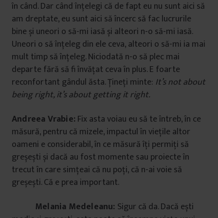
în când. Dar când înțelegi că de fapt eu nu sunt aici să
am dreptate, eu sunt aici să încerc să fac lucrurile
bine și uneori o să-mi iasă și alteori n-o să-mi iasă.
Uneori o să înțeleg din ele ceva, alteori o să-mi ia mai
mult timp să înțeleg. Niciodată n-o să plec mai
departe fără să fi învățat ceva în plus. E foarte
reconfortant gândul ăsta. Țineți minte:
It’s not about
being right, it’s about getting it right.
Andreea Vrabie:
Fix asta voiau eu să te întreb, în ce
măsură, pentru că mizele, impactul în viețile altor
oameni e considerabil, în ce măsură îți permiți să
greșești și dacă au fost momente sau proiecte în
trecut în care simțeai că nu poți, că n-ai voie să
greșești. Că e prea important.
Melania Medeleanu:
Sigur că da. Dacă ești