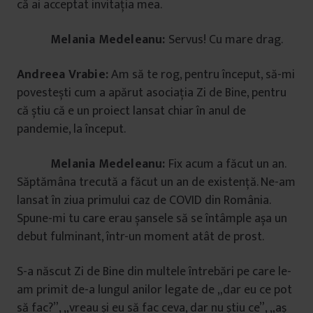
că ai acceptat invitația mea.
Melania Medeleanu:
Servus! Cu mare drag.
Andreea Vrabie:
Am să te rog, pentru început, să-mi
povestești cum a apărut asociația Zi de Bine, pentru
că știu că e un proiect lansat chiar în anul de
pandemie, la început.
Melania Medeleanu:
Fix acum a făcut un an.
Săptămâna trecută a făcut un an de existență. Ne-am
lansat în ziua primului caz de COVID din România.
Spune-mi tu care erau șansele să se întâmple așa un
debut fulminant, într-un moment atât de prost.
S-a născut Zi de Bine din multele întrebări pe care le-
am primit de-a lungul anilor legate de „dar eu ce pot
să fac?”, „vreau și eu să fac ceva, dar nu știu ce”, „aș