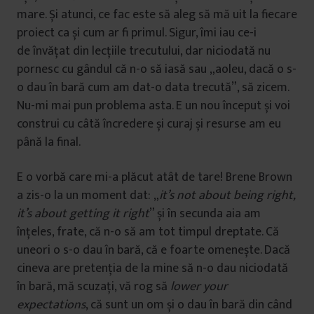
mare. Și atunci, ce fac este să aleg să mă uit la fiecare
proiect ca și cum ar fi primul. Sigur, îmi iau ce-i
de învățat din lecțiile trecutului, dar niciodată nu
pornesc cu gândul că n-o să iasă sau „aoleu, dacă o s-
o dau în bară cum am dat-o data trecută”, să zicem.
Nu-mi mai pun problema asta. E un nou început și voi
construi cu câtă încredere și curaj și resurse am eu
până la final.
E o vorbă care mi-a plăcut atât de tare! Brene Brown
a zis-o la un moment dat: „
it’s not about being right,
it’s about getting it right
” și în secunda aia am
înțeles, frate, că n-o să am tot timpul dreptate. Că
uneori o s-o dau în bară, că e foarte omenește. Dacă
cineva are pretenția de la mine să n-o dau niciodată
în bară, mă scuzați, vă rog să
lower your
expectations
, că sunt un om și o dau în bară din când