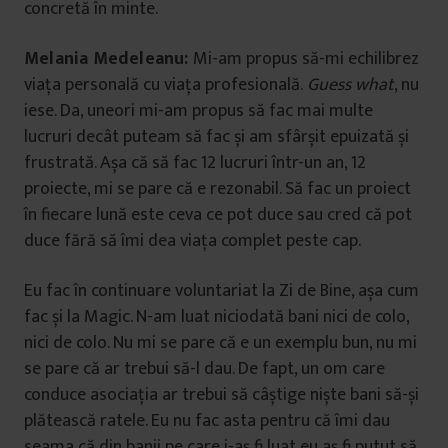
concretă în minte.
Melania Medeleanu:
Mi-am propus să-mi echilibrez
viața personală cu viața profesională.
Guess what
, nu
iese. Da, uneori mi-am propus să fac mai multe
lucruri decât puteam să fac și am sfârșit epuizată și
frustrată. Așa că să fac 12 lucruri într-un an, 12
proiecte, mi se pare că e rezonabil. Să fac un proiect
în fiecare lună este ceva ce pot duce sau cred că pot
duce fără să îmi dea viața complet peste cap.
Eu fac în continuare voluntariat la Zi de Bine, așa cum
fac și la Magic. N-am luat niciodată bani nici de colo,
nici de colo. Nu mi se pare că e un exemplu bun, nu mi
se pare că ar trebui să-l dau. De fapt, un om care
conduce asociația ar trebui să câștige niște bani să-și
plătească ratele. Eu nu fac asta pentru că îmi dau
seama că din banii pe care i-aș fi luat eu aș fi putut să