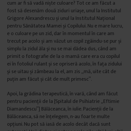
cum ar fi să vadă niște culoare? Tot ce am făcut a
fost să desenăm două ziduri uriașe, unul la Institutul
Grigore Alexandrescu și unul la Institutul Național
pentru Sănătatea Mamei și Copilului. Nu e mare lucru,
e o culoare pe un zid, dar în momentul în care am
trecut pe acolo și am văzut un copil zgâindu-se pur și
simplu la zidul ăla și nu se mai dădea dus, când am
primit o fotografie de la o mamă care era cu copilul
ei în fotoliul rulant și se opriseră acolo, în fața zidului
și se uitau și zâmbeau la el, am zis „mă, uite cât de
puțin am făcut și cât de mult primesc”.
Apoi, la grădina terapeutică, în vară, când am făcut
pentru pacienții de la [Spitalul de Psihiatrie „Eftimie
Diamandescu”] Bălăceanca, în iulie. Pacienții de la
Bălăceanca, să ne înțelegem, n-au foarte multe
opțiuni. Nu pot să iasă de acolo decât dacă sunt