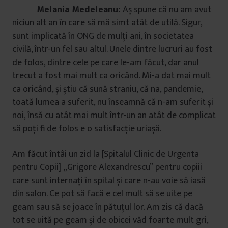
Melania Medeleanu:
Aș spune că nu am avut
niciun alt an în care să mă simt atât de utilă. Sigur,
sunt implicată în ONG de mulți ani, în societatea
civilă, într-un fel sau altul. Unele dintre lucruri au fost
de folos, dintre cele pe care le-am făcut, dar anul
trecut a fost mai mult ca oricând. Mi-a dat mai mult
ca oricând, și știu că sună straniu, că na, pandemie,
toată lumea a suferit, nu înseamnă că n-am suferit și
noi, însă cu atât mai mult într-un an atât de complicat
să poți fi de folos e o satisfacție uriașă.
Am făcut întâi un zid la [Spitalul Clinic de Urgenta
pentru Copii] „Grigore Alexandrescu” pentru copiii
care sunt internați în spital și care n-au voie să iasă
din salon. Ce pot să facă e cel mult să se uite pe
geam sau să se joace în pătuțul lor. Am zis că dacă
tot se uită pe geam și de obicei văd foarte mult gri,