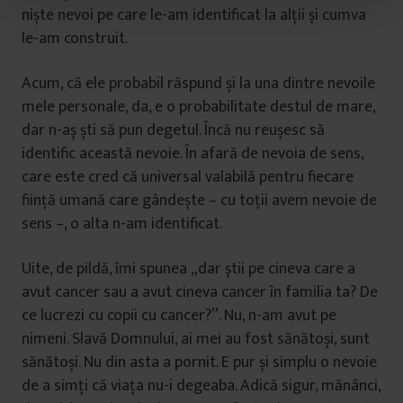
t
niște nevoi pe care le-am identificat la alții și cumva
u
le-am construit.
l
u
Acum, că ele probabil răspund și la una dintre nevoile
i
mele personale, da, e o probabilitate destul de mare,
dar n-aș ști să pun degetul. Încă nu reușesc să
identific această nevoie. În afară de nevoia de sens,
care este cred că universal valabilă pentru fiecare
ființă umană care gândește – cu toții avem nevoie de
sens –, o alta n-am identificat.
Uite, de pildă, îmi spunea „dar știi pe cineva care a
avut cancer sau a avut cineva cancer în familia ta? De
ce lucrezi cu copii cu cancer?”. Nu, n-am avut pe
nimeni. Slavă Domnului, ai mei au fost sănătoși, sunt
sănătoși. Nu din asta a pornit. E pur și simplu o nevoie
de a simți că viața nu-i degeaba. Adică sigur, mănânci,