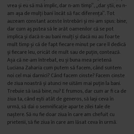
vrea și eu să mă implic, dar n-am timp”, „dar știi, eu n-
am așa de mulți bani încât să fac diferența”. Tot
auzeam constant aceste întrebări și mi-am spus: bine,
dar cum aș putea să le arăt oamenilor că se pot
implica și dacă n-au bani mulți și dacă nu au foarte
mult timp și că de fapt fiecare minut pe care îl dedică
și fiecare leu, oricât de mult sau de puțin, contează.
Așa că ne-am întrebat, eu și buna mea prietenă
Luciana Zaharia cum putem să facem, când suntem
noi cel mai darnici? Când facem cinste? Facem cinste
de ziua noastră și atunci ne uităm mai puțin la bani.
Trebuie să iasă bine, nu? E frumos, dar cum ar fi ca de
ziua ta, când ești atât de generos, să lași ceva în
urmă, să dai o semnificație aparte zilei tale de
naștere. Să nu fie doar ziua în care am chefuit cu
prietenii, să fie ziua în care am lăsat ceva în urmă.