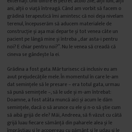
externați. Unii dintre ei petrec acolo zile, alții luni, alții
ani, alții o viață întreagă. Când am vorbit să facem o
grădină terapeutică îmi amintesc că noi deja nivelam
terenul, începuserăm să aducem materialele de
construcție și așa mai departe și tot venea câte un
pacient pe lângă mine și întreba „dar asta-i pentru
noi? E chiar pentru noi?”. Nu le venea să creadă că
cineva se gândește la ei.
Grădina a fost gata. Mărturisesc că inclusiv eu am
avut prejudecățile mele. În momentul în care le-am
dat semințele să le presare – era totul gata, urmau
să pună semințele –, să le ude și m-am întrebat:
Doamne, a fost atâta muncă aici și acum le dăm
semințele, dacă o să arunce cu ele și n-o să știe cum
să aibă grijă de ele? Măi, Andreea, să fi văzut cu câtă
grijă luau fiecare sămânță din paharele alea și le
împrăștiau și le acopereau cu pământ și le udau și le