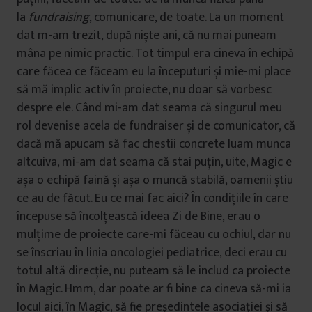
la
fundraising
, comunicare, de toate. La un moment
dat m-am trezit, după niște ani, că nu mai puneam
mâna pe nimic practic. Tot timpul era cineva în echipă
care făcea ce făceam eu la începuturi și mie-mi place
să mă implic activ în proiecte, nu doar să vorbesc
despre ele. Când mi-am dat seama că singurul meu
rol devenise acela de fundraiser și de comunicator, că
dacă mă apucam să fac chestii concrete luam munca
altcuiva, mi-am dat seama că stai puțin, uite, Magic e
așa o echipă faină și așa o muncă stabilă, oamenii știu
ce au de făcut. Eu ce mai fac aici? În condițiile în care
începuse să încolțească ideea Zi de Bine, erau o
mulțime de proiecte care-mi făceau cu ochiul, dar nu
se înscriau în linia oncologiei pediatrice, deci erau cu
totul altă direcție, nu puteam să le includ ca proiecte
în Magic. Hmm, dar poate ar fi bine ca cineva să-mi ia
locul aici, în Magic, să fie președintele asociației și să