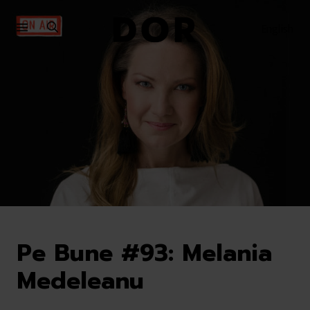
Sari
Sari
la
la
English
meniu
conținut
Pe Bune #93: Melania
Medeleanu