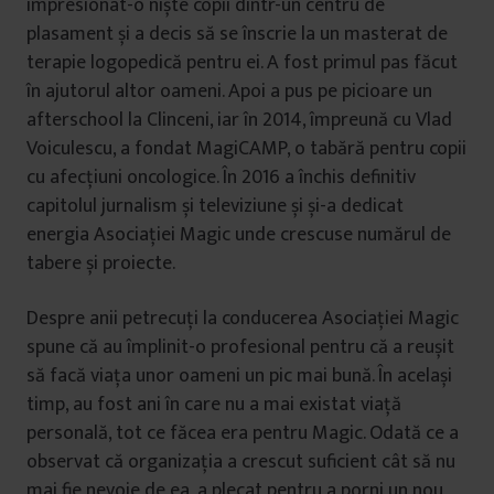
impresionat-o niște copii dintr-un centru de
plasament și a decis să se înscrie la un masterat de
terapie logopedică pentru ei. A fost primul pas făcut
în ajutorul altor oameni. Apoi a pus pe picioare un
afterschool la Clinceni, iar în 2014, împreună cu Vlad
Voiculescu, a fondat MagiCAMP, o tabără pentru copii
cu afecțiuni oncologice. În 2016 a închis definitiv
capitolul jurnalism și televiziune și și-a dedicat
energia Asociației Magic unde crescuse numărul de
tabere și proiecte.
Despre anii petrecuți la conducerea Asociației Magic
spune că au împlinit-o profesional pentru că a reușit
să facă viața unor oameni un pic mai bună. În același
timp, au fost ani în care nu a mai existat viață
personală, tot ce făcea era pentru Magic. Odată ce a
observat că organizația a crescut suficient cât să nu
mai fie nevoie de ea, a plecat pentru a porni un nou