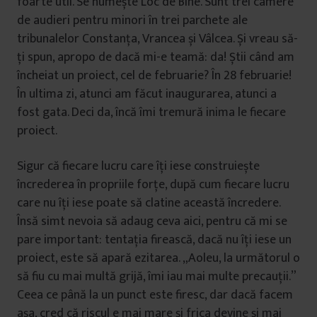
foarte util. Se numește Loc de Bine. Sunt trei camere
de audieri pentru minori în trei parchete ale
tribunalelor Constanța, Vrancea și Vâlcea. Și vreau să-
ți spun, apropo de dacă mi-e teamă: da! Știi când am
încheiat un proiect, cel de februarie? În 28 februarie!
În ultima zi, atunci am făcut inaugurarea, atunci a
fost gata. Deci da, încă îmi tremură inima le fiecare
proiect.
Sigur că fiecare lucru care îți iese construiește
încrederea în propriile forțe, după cum fiecare lucru
care nu îți iese poate să clatine această încredere.
Însă simt nevoia să adaug ceva aici, pentru că mi se
pare important: tentația firească, dacă nu îți iese un
proiect, este să apară ezitarea. „Aoleu, la următorul o
să fiu cu mai multă grijă, îmi iau mai multe precauții.”
Ceea ce până la un punct este firesc, dar dacă facem
așa, cred că riscul e mai mare și frica devine și mai