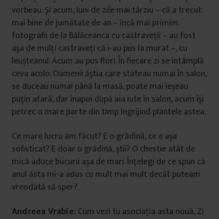
vorbeau. Și acum, luni de zile mai târziu – că a trecut
mai bine de jumătate de an – încă mai primim
fotografii de la Bălăceanca cu castraveții – au fost
așa de mulți castraveți că i-au pus la murat –, cu
leușteanul. Acum au pus flori. În fiecare zi se întâmplă
ceva acolo. Oamenii ăștia care stăteau numai în salon,
se duceau numai până la masă, poate mai ieșeau
puțin afară, dar înapoi după aia iute în salon, acum își
petrec o mare parte din timp îngrijind plantele astea.
Ce mare lucru am făcut? E o grădină, ce e așa
sofisticat? E doar o grădină, știi? O chestie atât de
mică aduce bucurii așa de mari. Înțelegi de ce spun că
anul ăsta mi-a adus cu mult mai mult decât puteam
vreodată să sper?
Andreea Vrabie:
Cum vezi tu asociația asta nouă, Zi