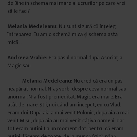
de Bine în schema mai mare a lucrurilor pe care vrei
să le faci?
Melania Medeleanu:
Nu sunt sigură că înțeleg
întrebarea. Eu am o schemă mică și schema asta
mică…
Andreea Vrabie:
Era pasul normal după Asociația
Magic sau…
Melania Medeleanu:
Nu cred că era un pas
neapărat normal. N-aș vorbi despre ceva normal sau
anormal. N-a fost premeditat. Magic era mare. Era
atât de mare. Știi, noi când am început, eu cu Vlad,
eram doi. După aia a mai venit Polonic, după aia a mai
venit Mișu, după aia au mai venit câțiva oameni, dar
tot eram puțini. La un moment dat, pentru că eram
puțini, făceam de toate: de la muncă fizică până