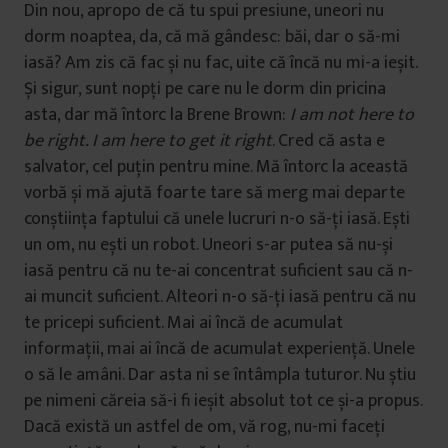
Din nou, apropo de că tu spui presiune, uneori nu
dorm noaptea, da, că mă gândesc: băi, dar o să-mi
iasă? Am zis că fac și nu fac, uite că încă nu mi-a ieșit.
Și sigur, sunt nopți pe care nu le dorm din pricina
asta, dar mă întorc la Brene Brown:
I am not here to
be right. I am here to get it right
. Cred că asta e
salvator, cel puțin pentru mine. Mă întorc la această
vorbă și mă ajută foarte tare să merg mai departe
conștiința faptului că unele lucruri n-o să-ți iasă. Ești
un om, nu ești un robot. Uneori s-ar putea să nu-și
iasă pentru că nu te-ai concentrat suficient sau că n-
ai muncit suficient. Alteori n-o să-ți iasă pentru că nu
te pricepi suficient. Mai ai încă de acumulat
informații, mai ai încă de acumulat experiență. Unele
o să le amâni. Dar asta ni se întâmpla tuturor. Nu știu
pe nimeni căreia să-i fi ieșit absolut tot ce și-a propus.
Dacă există un astfel de om, vă rog, nu-mi faceți