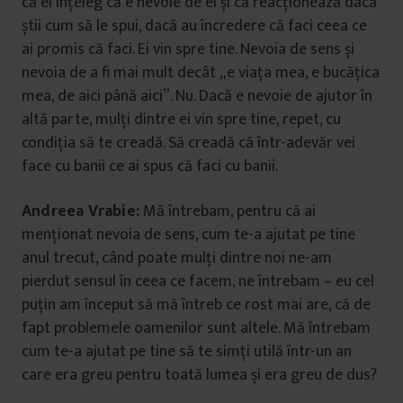
că ei înțeleg că e nevoie de ei și că reacționează dacă
știi cum să le spui, dacă au încredere că faci ceea ce
ai promis că faci. Ei vin spre tine. Nevoia de sens și
nevoia de a fi mai mult decât „e viața mea, e bucățica
mea, de aici până aici”. Nu. Dacă e nevoie de ajutor în
altă parte, mulți dintre ei vin spre tine, repet, cu
condiția să te creadă. Să creadă că într-adevăr vei
face cu banii ce ai spus că faci cu banii.
Andreea Vrabie:
Mă întrebam, pentru că ai
menționat nevoia de sens, cum te-a ajutat pe tine
anul trecut, când poate mulți dintre noi ne-am
pierdut sensul în ceea ce facem, ne întrebam – eu cel
puțin am început să mă întreb ce rost mai are, că de
fapt problemele oamenilor sunt altele. Mă întrebam
cum te-a ajutat pe tine să te simți utilă într-un an
care era greu pentru toată lumea și era greu de dus?