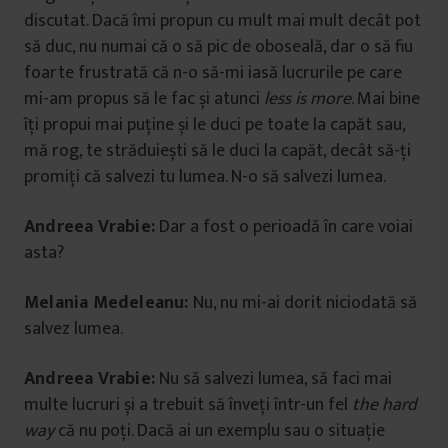
discutat. Dacă îmi propun cu mult mai mult decât pot
să duc, nu numai că o să pic de oboseală, dar o să fiu
foarte frustrată că n-o să-mi iasă lucrurile pe care
mi-am propus să le fac și atunci
less is more
. Mai bine
îți propui mai puține și le duci pe toate la capăt sau,
mă rog, te străduiești să le duci la capăt, decât să-ți
promiți că salvezi tu lumea. N-o să salvezi lumea.
Andreea Vrabie:
Dar a fost o perioadă în care voiai
asta?
Melania Medeleanu:
Nu, nu mi-ai dorit niciodată să
salvez lumea.
Andreea Vrabie:
Nu să salvezi lumea, să faci mai
multe lucruri și a trebuit să înveți într-un fel
the hard
way
că nu poți. Dacă ai un exemplu sau o situație