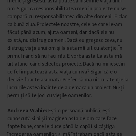
medic și greșești, asta poate să însemne viața unui
om. Sigur că responsabilitatea mea în proiecte nu se
compară cu responsabilitatea din alte domenii. E clar
ca bună ziua. Proiectele noastre, cele pe care le-am
făcut până acum, ajută oameni, dar dacă ele nu
există, nu distrug oameni. Dacă eu greșesc ceva, nu
distrug viața unui om și la asta mă uit cu atenție. În
primul rând să nu faci rău. E vorba asta. La asta mă
uit atunci când selectez proiecte. Dacă nu-mi iese, în
ce fel impactează asta viața cumva? Sigur că e o
decizie foarte asumată. Prefer să mă uit cu atenție la
lucrurile astea înainte de a demara un proiect. Nu-ți
permiți să te joci cu viețile oamenilor.
Andreea Vrabie:
Ești o persoană publică, ești
cunoscută și ai și imaginea asta de om care face
fapte bune, care le duce până la capăt și câștigă
încrederea oamenilor, și mă întrebam dacă asta se