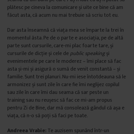
plătesc pe cineva la comunicare și uite ce bine că am
făcut asta, că acum nu mai trebuie să scriu tot eu.
Dar asta înseamnă că viața mea se împarte la trei în
momentul ăsta. Pe de o parte e asociația, pe de altă
parte sunt cursurile, care-mi plac foarte tare, și
cursurile de dicție și cele de
public speaking
și
evenimentele pe care le moderez – îmi place să fac
asta și-mi și asigură o sumă de venit constantă – și
familie. Sunt trei planuri. Nu-mi iese întotdeauna să le
armonizez și sunt zile în care fie îmi neglijez copilul
sau zile în care îmi dau seama că sar peste un
training sau nu reușesc să fac ce mi-am propus
pentru Zi de Bine, dar mă consolează gândul că așa e
viața, că n-o să poți să faci pe toate.
Andreea Vrabie:
Te auzisem spunând într-un