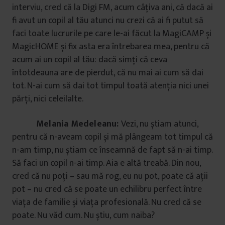
interviu, cred că la Digi FM, acum câțiva ani, că dacă ai
fi avut un copil al tău atunci nu crezi că ai fi putut să
faci toate lucrurile pe care le-ai făcut la MagiCAMP și
MagicHOME și fix asta era întrebarea mea, pentru că
acum ai un copil al tău: dacă simți că ceva
întotdeauna are de pierdut, că nu mai ai cum să dai
tot. N-ai cum să dai tot timpul toată atenția nici unei
părți, nici celeilalte.
Melania Medeleanu:
Vezi, nu știam atunci,
pentru că n-aveam copil și mă plângeam tot timpul că
n-am timp, nu știam ce înseamnă de fapt să n-ai timp.
Să faci un copil n-ai timp. Aia e altă treabă. Din nou,
cred că nu poți – sau mă rog, eu nu pot, poate că ații
pot – nu cred că se poate un echilibru perfect între
viața de familie și viața profesională. Nu cred că se
poate. Nu văd cum. Nu știu, cum naiba?