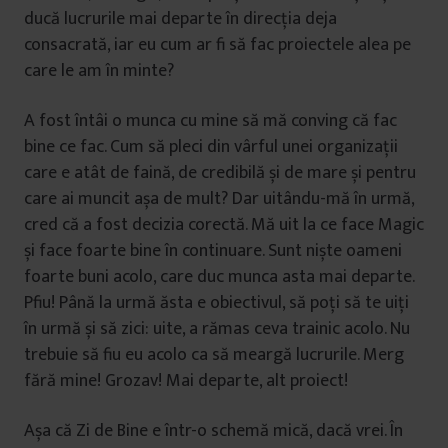
ducă lucrurile mai departe în direcția deja
consacrată, iar eu cum ar fi să fac proiectele alea pe
care le am în minte?
A fost întâi o munca cu mine să mă conving că fac
bine ce fac. Cum să pleci din vârful unei organizații
care e atât de faină, de credibilă și de mare și pentru
care ai muncit așa de mult? Dar uitându-mă în urmă,
cred că a fost decizia corectă. Mă uit la ce face Magic
și face foarte bine în continuare. Sunt niște oameni
foarte buni acolo, care duc munca asta mai departe.
Pfiu! Până la urmă ăsta e obiectivul, să poți să te uiți
în urmă și să zici: uite, a rămas ceva trainic acolo. Nu
trebuie să fiu eu acolo ca să meargă lucrurile. Merg
fără mine! Grozav! Mai departe, alt proiect!
Așa că Zi de Bine e într-o schemă mică, dacă vrei. În