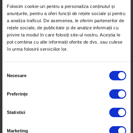
Folosim cookie-uri pentru a personaliza conținutul și
anunțurile, pentru a oferi funcții de rețele sociale și pentru
a analiza traficul. De asemenea, le oferim partenerilor de
rețele sociale, de publicitate și de analize informații cu
privire la modul în care folosiți site-ul nostru. Aceștia le
pot combina cu alte informații oferite de dvs. sau culese
în urma folosirii serviciilor lor.
S
DoR #19
Necesare
e
Noi începuturi
l
Primăvară, 2015
e
Preferinţe
c
Cumpără revista
ț
i
Statistici
a
c
Marketing