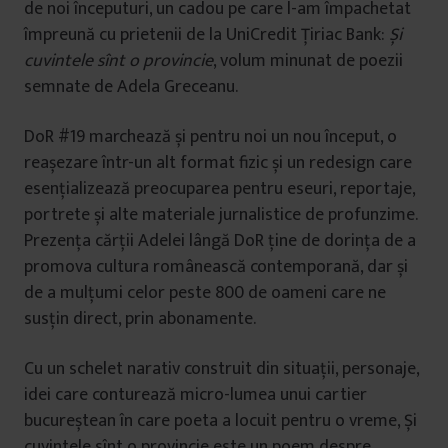
de ‪‎noi începuturi‬, un cadou pe care l-am împachetat
împreună cu prietenii de la UniCredit Țiriac Bank:
Și
cuvintele sînt o provincie
, volum minunat de poezii
semnate de Adela Greceanu.
DoR #19 marchează și pentru noi un nou început, o
reașezare într-un alt format fizic și un redesign care
esențializează preocuparea pentru eseuri, reportaje,
portrete și alte materiale jurnalistice de profunzime.
Prezența cărții Adelei lângă DoR ține de dorința de a
promova cultura românească contemporană, dar și
de a mulțumi celor peste 800 de oameni care ne
susțin direct, prin abonamente.
Cu un schelet narativ construit din situații, personaje,
idei care conturează micro-lumea unui cartier
bucureștean în care poeta a locuit pentru o vreme, Și
cuvintele sînt o provincie este un poem despre