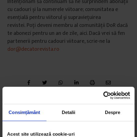
Intenționăm să continuăm să ne surprindem abonații
cu cadouri și la numerele viitoare; comunitatea e
esențială pentru viitorul și supraviețuirea
revistei. Poți deveni membru al comunității DoR dacă
te abonezi pentru un an de zile, aici. Dacă vrei să fim
partenerii pentru cadouri viitoare, scrie-ne la
dor@decatorevista.ro
Consimțământ
Detalii
Despre
Acest articol apare și în:
Acest site utilizează cookie-uri