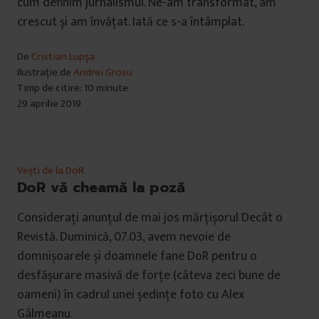
cum definim jurnalismul. Ne-am transformat, am
crescut și am învățat. Iată ce s-a întâmplat.
De
Cristian Lupșa
Ilustrație de
Andrei Grosu
Timp de citire: 10 minute
29 aprilie 2019
Vești de la DoR
DoR vă cheamă la poză
Considerați anunțul de mai jos mărțișorul Decât o
Revistă. Duminică, 07.03, avem nevoie de
domnișoarele și doamnele fane DoR pentru o
desfășurare masivă de forțe (câteva zeci bune de
oameni) în cadrul unei ședințe foto cu Alex
Gâlmeanu.