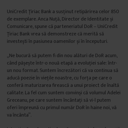
UniCredit Țiriac Bank a susținut retipărirea celor 850
de exemplare. Anca Nuță, Director de Identitate și
Comunicare, spune că parteneriatul DoR – UniCredit
Țiriac Bank vrea să demonstreze că merită să
investești în pasiunea oamenilor și în începuturi.
„Ne bucură să putem fi din nou alături de DoR acum,
când pășește într-o nouă etapă a evoluției sale: într-
un nou format. Suntem încrezători că va continua să
aducă poezie în viețile noastre, cu forța pe care o
conferă maturizarea firească a unui proiect de înaltă
calitate. La fel cum suntem convinși că volumul Adelei
Greceanu, pe care suntem încântați să vi-l putem
oferi împreună cu primul număr DoR în haine noi, vă
va încânta”.