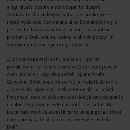
singurătate, despre a sta deoparte, despre
feminitate, dar și despre limbaj, despre limitele și
neputințele sale. Cartea anului pe Bookaholic.ro și o
preferată de iarnă a întregii redacții și a multor
prieteni ai DoR, volumul Adelei e plin de povești în
versuri, numai bune pentru primăvară.
„DoR spune povești cu mijloacele și rigorile
jurnalismului, cartea mea încearcă să spună povești
cu mijloacele și rigorile poeziei”, spune Adela
Greceanu, 39 de ani, scriitoare și jurnalistă de radio,
„DoR se uită spre locuri nebătute de alți jurnaliști.
Personajul meu se uită spre o străduță care desparte
un bloc de garsoniere de un cimitir de cartier. Mă
bucur tare mult că această carte va ajunge la cititori
care apreciază felul cum scriu poveștile cei de la
DoR”.