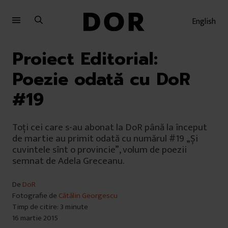
Sari
Sari
la
la
English
meniu
conținut
Proiect Editorial:
Poezie odată cu DoR
#19
Toți cei care s-au abonat la DoR până la început
de martie au primit odată cu numărul #19 „Și
cuvintele sînt o provincie”, volum de poezii
semnat de Adela Greceanu.
De
DoR
Fotografie de
Cătălin Georgescu
Timp de citire: 3 minute
16 martie 2015