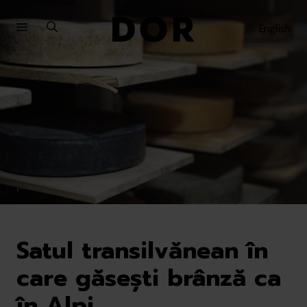
Sari
Sari
la
la
English
meniu
conținut
Satul transilvănean în
care găsești brânză ca
în Alpi