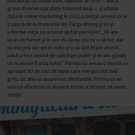
mai lucrat ca traducător, sablator artistic – adică
grava diverse suprafețe folosind nisip – și ultima
dată în online marketing. În 2012, a simțit nevoia să ia
o pauză de la munca lui din Târgu Mureș și să-și
schimbe viața. Le-a cerut ajutor părinților. „M-am
lăsat de fumat și le-am zis că nu știu ce o să fac, dar
să mă țină doi ani în viața și o să văd. Eram obosit,
jobul a fost destul de solicitant psihic și m-am gândit
că nu poate fi asta totul.” Părinții lui aveau o fermă cu
aproape 30 de vaci de lapte care mergea tot mai
greu, de abia își acopereau cheltuielile. Pentru că nu
voia ca afacerea să dispară, István a început să caute
soluții.