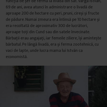
funcția de șef de fermă la livada din sat. Varga István,
69 de ani, avea atunci în administrare o livadă de
aproape 200 de hectare cu peri, pruni, cireși și fructe
de pădure. Numai zmeura era întinsă pe 10 hectare și
era recoltată de aproximativ 300 de lucrători,
aproape toți din Cund sau din satele învecinate.
Bărbații erau angajați, iar femeile ziliere, își amintește
bărbatul. Pe lângă livadă, era și ferma zootehnică, cu
vaci de lapte, unde lucra mama lui István ca
economistă.