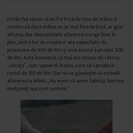
István fiul spune că nu îi e frică de ziua de mâine. E
convins că dacă mâine nu ar mai face brânză, ar găsi
altceva, dar deocamdată afacerea merge bine. În
plus, încă e loc de creștere: are capacitate de
procesare de 650 de litri și anul acesta a produs 500
de litri. Asta înseamnă că mai are nevoie de câteva
„văcuțe”, cum spune el, în plus, care să-i producă
restul de 150 de litri. Dar nu se gândește să extindă
afacerea la infinit. „Nu vrem să avem fabrică. Suntem
mulțumiți așa cum suntem.”