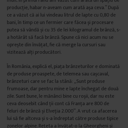
mult. În primul rând am văzut cum arată un spațiu de
producție, habar n-aveam cum arată așa ceva.” După
ce a văzut că ai lui vindeau litrul de lapte cu 0,80 de
bani, în timp ce un fermier care făcea și procesare
putea să vândă și cu 35 de lei kilogramul de brânză, s-
a hotărât să facă brânză. Spune că nici acum nu se
oprește din învățat, fie că merge la cursuri sau
vizitează alți producători.
În România, explică el, piața brânzeturilor e dominată
de produse proaspete, de telemea sau cașcaval,
brânzeturi care se fac la stână: „Sunt produse
frumoase, dar pentru mine e lapte închegat de două
zile. Sunt bune, le mănânci bine cu roșii, dar nu este
ceva deosebit când ții cont că Franța are 800 de
feluri de brânză și Elveția 2.000”. A vrut ca afacerea
lui să fie altceva și s-a îndreptat către produse tipice
zonelor alpine. Rețeta a învățat-o la Gheorgheni și