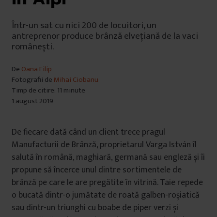
Într-un sat cu nici 200 de locuitori, un
antreprenor produce brânză elvețiană de la vaci
românești.
De
Oana Filip
Fotografii de
Mihai Ciobanu
Timp de citire: 11 minute
1 august 2019
De fiecare dată când un client trece pragul
Manufacturii de Brânză, proprietarul Varga István îl
salută în română, maghiară, germană sau engleză și îi
propune să încerce unul dintre sortimentele de
brânză pe care le are pregătite în vitrină. Taie repede
o bucată dintr-o jumătate de roată galben-roșiatică
sau dintr-un triunghi cu boabe de piper verzi și