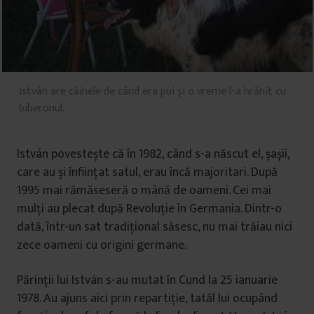
István are câinele de când era pui și o vreme l-a hrănit cu
biberonul.
István povestește că în 1982, când s-a născut el, șașii,
care au și înființat satul, erau încă majoritari. După
1995 mai rămăseseră o mână de oameni. Cei mai
mulți au plecat după Revoluție în Germania. Dintr-o
dată, într-un sat tradițional săsesc, nu mai trăiau nici
zece oameni cu origini germane.
Părinții lui István s-au mutat în Cund la 25 ianuarie
1978. Au ajuns aici prin repartiție, tatăl lui ocupând