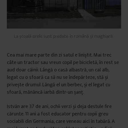
La școală orele sunt predate în română și maghiară.
Cea mai mare parte din zi satul e liniștit. Mai trec
câte un tractor sau vreun copil pe bicicletă, în rest se
aud doar câinii. Lângă o casă albastră, un cal alb,
legat cu o sfoară ca să nu se îndepărteze, stă și
privește drumul. Lângă el un berbec, și el legat cu
sfoară, mănâncă iarbă dintr-un șanț.
István are 37 de ani, ochii verzi și deja destule fire
cărunte. 11 ani a fost educator pentru copii greu
sociabili din Germania, care veneau aici în tabără. A