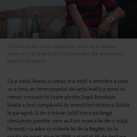
Tătăl lui István a fost viceprimar patru ani în Bahnea.
Spune că și-ar fi dorit să facă mai multe, dar avea puțină
putere în primărie.
Ca și satul, livada a rămas mai mult o amintire a ceea
ce a fost, un teren populat de iarbă înaltă și pomi cu
ramuri crescute în toate părțile. După Revoluție,
livada a fost cumpărată de investitori străini și lăsată
în paragină. Zi de zi István tatăl trece pe lângă
rămășițele pomilor care au fost munca lui de-o viață.
Pe mulți i-a adus cu mâinile lui de la Reghin, de la