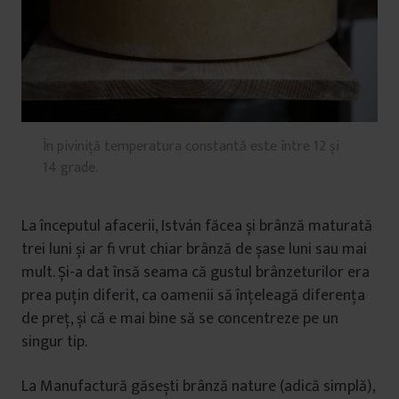
În piviniță temperatura constantă este între 12 și
14 grade.
La începutul afacerii, István făcea și brânză maturată
trei luni și ar fi vrut chiar brânză de șase luni sau mai
mult. Și-a dat însă seama că gustul brânzeturilor era
prea puțin diferit, ca oamenii să înțeleagă diferența
de preț, și că e mai bine să se concentreze pe un
singur tip.
La Manufactură găsești brânză nature (adică simplă),