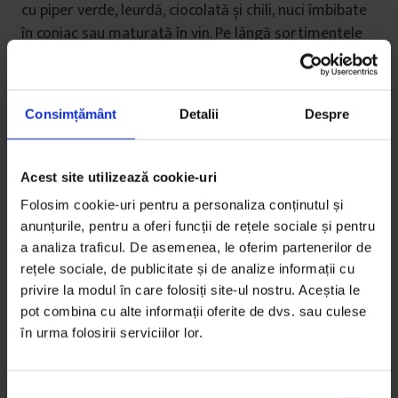
cu piper verde, leurdă, ciocolată și chili, nuci îmbibate
în coniac sau maturată în vin. Pe lângă sortimentele
deja la vânzare, István pregătește acum încă două:
una cu lavandă și una cu bere de la un producător
local. Mai produce și brânză neagră, cu cărbune,
Consimțământ
Detalii
Despre
despre care spune că i-a trebuit curaj să o facă, fiind
neobișnuită pentru piața de la noi, dar care acum
este foarte populară, mai ales printre restaurante.
Acest site utilizează cookie-uri
Cea mai ieftină brânză, cea nature, este 60 de lei
Folosim cookie-uri pentru a personaliza conținutul și
kilogramul, iar cea mai scumpă, cea de capră, 100 de
anunțurile, pentru a oferi funcții de rețele sociale și pentru
lei. István a calculat că, dacă o roată brânză de 10
a analiza traficul. De asemenea, le oferim partenerilor de
kilograme nu se vinde, el are o pierdere de 100 de
rețele sociale, de publicitate și de analize informații cu
euro.
privire la modul în care folosiți site-ul nostru. Aceștia le
pot combina cu alte informații oferite de dvs. sau culese
în urma folosirii serviciilor lor.
S