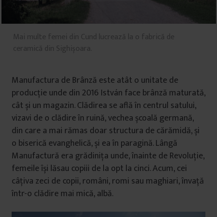
Mai multe femei din Cund lucrează la o fabrică de
ceramică din Sighișoara.
Manufactura de Brânză este atât o unitate de
producție unde din 2016 István face brânză maturată,
cât și un magazin. Clădirea se află în centrul satului,
vizavi de o clădire în ruină, vechea școală germană,
din care a mai rămas doar structura de cărămidă, și
o biserică evanghelică, și ea în paragină. Lângă
Manufactură era grădinița unde, înainte de Revoluție,
femeile își lăsau copiii de la opt la cinci. Acum, cei
câțiva zeci de copii, români, romi sau maghiari, învață
într-o clădire mai mică, albă.