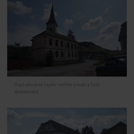
După plecarea sașilor vechea școală a fost
abandonată.