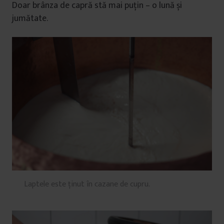
Doar brânza de capră stă mai puțin – o lună și
jumătate.
Laptele este ținut în cazane de cupru.