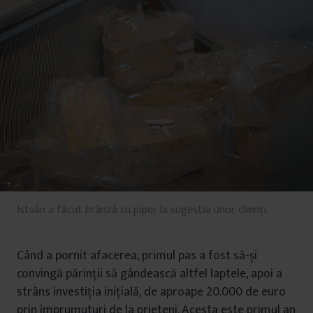
István a făcut brânză cu piper la sugestia unor clienți.
Când a pornit afacerea, primul pas a fost să-și
convingă părinții să gândească altfel laptele, apoi a
strâns investiția inițială, de aproape 20.000 de euro
prin împrumuturi de la prieteni. Acesta este primul an