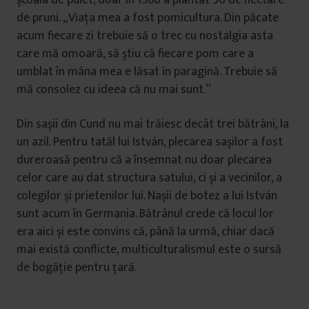
școala de puiet, doar în 1986 a plantat 36 de hectare
de pruni. „Viața mea a fost pomicultura. Din păcate
acum fiecare zi trebuie să o trec cu nostalgia asta
care mă omoară, să știu că fiecare pom care a
umblat în mâna mea e lăsat în paragină. Trebuie să
mă consolez cu ideea că nu mai sunt.”
Din sașii din Cund nu mai trăiesc decât trei bătrâni, la
un azil. Pentru tatăl lui István, plecarea sașilor a fost
dureroasă pentru că a însemnat nu doar plecarea
celor care au dat structura satului, ci și a vecinilor, a
colegilor și prietenilor lui. Nașii de botez a lui István
sunt acum în Germania. Bătrânul crede că locul lor
era aici și este convins că, până la urmă, chiar dacă
mai există conflicte, multiculturalismul este o sursă
de bogăție pentru țară.