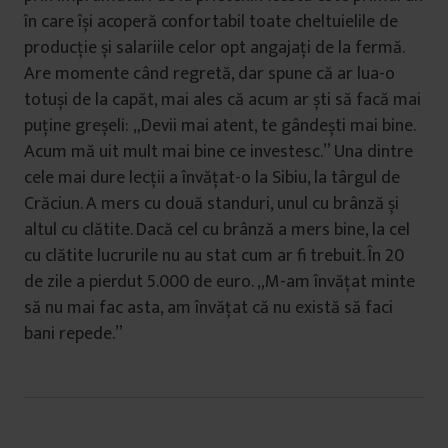
în care își acoperă confortabil toate cheltuielile de
producție și salariile celor opt angajați de la fermă.
Are momente când regretă, dar spune că ar lua-o
totuși de la capăt, mai ales că acum ar ști să facă mai
puține greșeli: „Devii mai atent, te gândești mai bine.
Acum mă uit mult mai bine ce investesc.” Una dintre
cele mai dure lecții a învățat-o la Sibiu, la târgul de
Crăciun. A mers cu două standuri, unul cu brânză și
altul cu clătite. Dacă cel cu brânză a mers bine, la cel
cu clătite lucrurile nu au stat cum ar fi trebuit. În 20
de zile a pierdut 5.000 de euro. „M-am învățat minte
să nu mai fac asta, am învățat că nu există să faci
bani repede.”