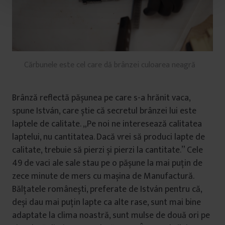
t
u
l
u
i
Cărbunele este cel care dă brânzei culoarea neagră
Brânză reflectă pășunea pe care s-a hrănit vaca,
spune István, care știe că secretul brânzei lui este
laptele de calitate. „Pe noi ne interesează calitatea
laptelui, nu cantitatea. Dacă vrei să produci lapte de
calitate, trebuie să pierzi și pierzi la cantitate.” Cele
49 de vaci ale sale stau pe o pășune la mai puțin de
zece minute de mers cu mașina de Manufactură.
Bălțatele românești, preferate de István pentru că,
deși dau mai puțin lapte ca alte rase, sunt mai bine
adaptate la clima noastră, sunt mulse de două ori pe