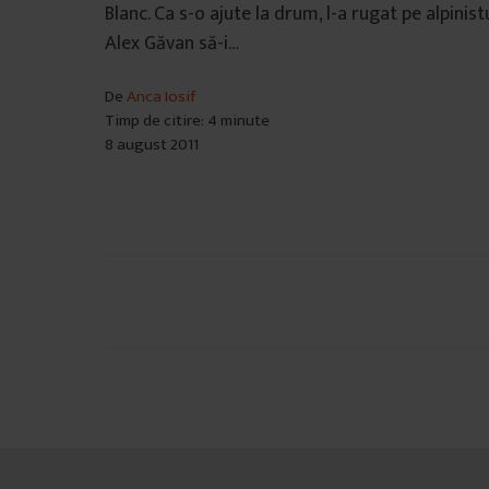
Blanc. Ca s-o ajute la drum, l-a rugat pe alpinist
Alex Găvan să-i…
De
Anca Iosif
Timp de citire: 4 minute
8 august 2011
Navigare
în
articole