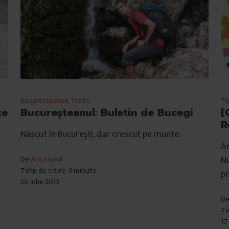
Bucuresteanul
,
Texte
Te
te
Bucureșteanul: Buletin de Bucegi
[
R
Născut în București, dar crescut pe munte.
An
De
Anca Iosif
Nu
Timp de citire: 3 minute
pr
28 iulie 2013
D
Ti
17