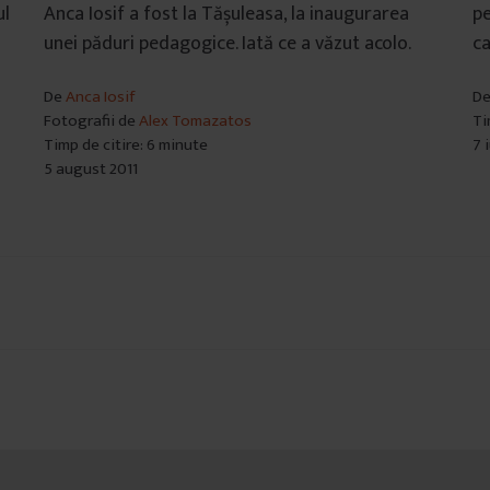
ul
Anca Iosif a fost la Tășuleasa, la inaugurarea
pe
unei păduri pedagogice. Iată ce a văzut acolo.
ca
De
Anca Iosif
D
Fotografii de
Alex Tomazatos
Ti
Timp de citire: 6 minute
7 
5 august 2011