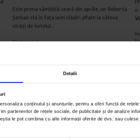
ul
Pr
Este prima sâmbătă seară din aprilie, iar Roberta
o 
Șerban stă în fața unei clădiri aflate la câteva
Vi
străzi de hotelul…
D
Fo
De
Anca Iosif
Ti
Fotografii de
Rareș Stamate
20
Timp de citire: 6 minute
13 aprilie 2012
Detalii
uri
rsonaliza conținutul și anunțurile, pentru a oferi funcții de rețele
im partenerilor de rețele sociale, de publicitate și de analize info
ceștia le pot combina cu alte informații oferite de dvs. sau culese î