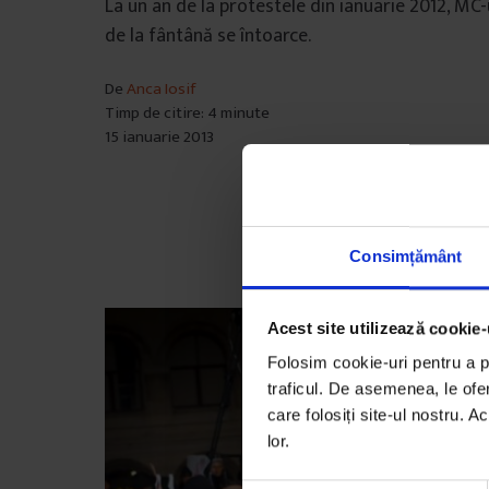
La un an de la protestele din ianuarie 2012, MC-
de la fântână se întoarce.
De
Anca Iosif
Timp de citire: 4 minute
15 ianuarie 2013
Consimțământ
Acest site utilizează cookie-
Folosim cookie-uri pentru a pe
traficul. De asemenea, le ofer
care folosiți site-ul nostru. A
lor.