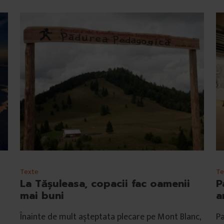
Texte
Te
La Tăşuleasa, copacii fac oamenii
P
mai buni
a
Înainte de mult așteptata plecare pe Mont Blanc,
P