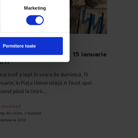
Marketing
xte
Permitere toate
crisoare din București, 15 ianuarie
011
ca Iosif a ieșit în seara de duminică, 15
nuarie, în Piața Universității. A făcut apoi
umul până la Unirii.…
e
Anca Iosif
mp de citire: 7 minute
 ianuarie 2012