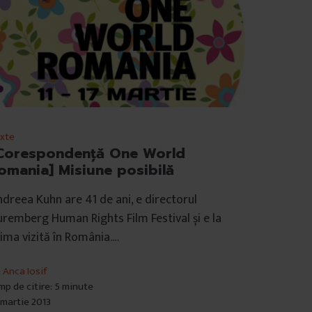
xte
Corespondenţă One World
omania] Misiune posibilă
dreea Kuhn are 41 de ani, e directorul
remberg Human Rights Film Festival și e la
ima vizită în România.…
e
Anca Iosif
mp de citire: 5 minute
 martie 2013