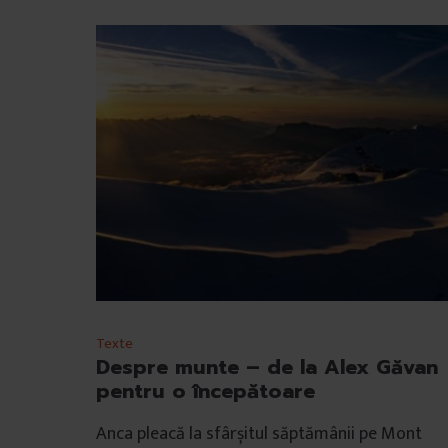
t
u
l
u
i
Texte
Despre munte – de la Alex Găvan
pentru o începătoare
Anca pleacă la sfârșitul săptămânii pe Mont