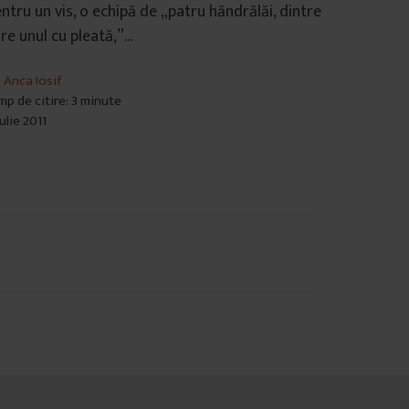
ntru un vis, o echipă de „patru hăndrălăi, dintre
re unul cu pleată,”…
e
Anca Iosif
mp de citire: 3 minute
iulie 2011