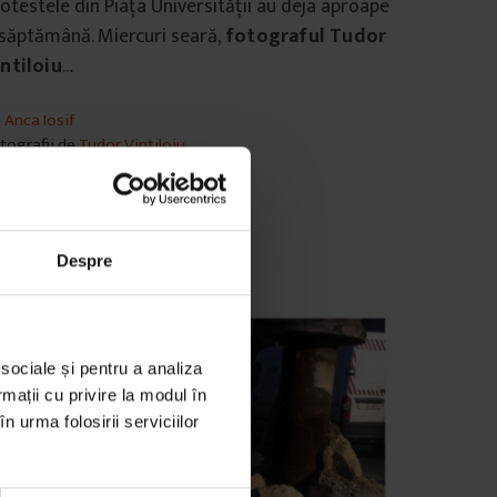
otestele din Piața Universității au deja aproape
săptămână. Miercuri seară,
fotograful Tudor
ntiloiu
…
e
Anca Iosif
tografii de
Tudor Vintiloiu
mp de citire: 7 minute
 ianuarie 2012
Despre
 sociale și pentru a analiza
rmații cu privire la modul în
n urma folosirii serviciilor