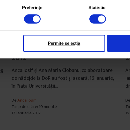
Preferinţe
Statistici
Texte
Te
Permite selecția
Scrisori din București, 16 ianuarie
S
2012
2
Anca Iosif și Ana Maria Ciobanu, colaboratoare
An
că
de nădejde la DoR au fost și aseară, 16 ianuarie,
ia
în Piața Universității…
dr
De
Anca Iosif
D
Timp de citire: 10 minute
Ti
17 ianuarie 2012
16