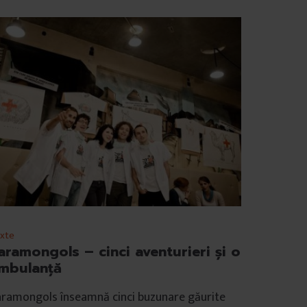
xte
aramongols – cinci aventurieri şi o
mbulanţă
aramongols înseamnă cinci buzunare găurite