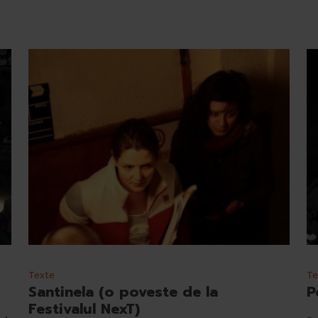
Texte
Te
Santinela (o poveste de la
P
Festivalul NexT)