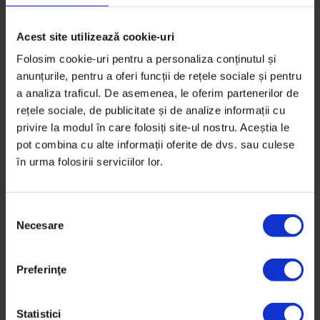
Despre înțelegerea anxietăților și despre flexibilitate
în modul în care privim munca în prezent cu
Acest site utilizează cookie-uri
psihoterapeutul Gáspár György.
Folosim cookie-uri pentru a personaliza conținutul și
anunțurile, pentru a oferi funcții de rețele sociale și pentru
De
Andreea Vrabie
a analiza traficul. De asemenea, le oferim partenerilor de
Timp de citire: 38 de minute
rețele sociale, de publicitate și de analize informații cu
19 august 2019
privire la modul în care folosiți site-ul nostru. Aceștia le
pot combina cu alte informații oferite de dvs. sau culese
în urma folosirii serviciilor lor.
S
Necesare
e
l
e
Preferinţe
c
ț
i
Statistici