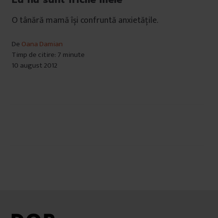
O tânără mamă își confruntă anxietățile.
De
Oana Damian
Timp de citire: 7 minute
10 august 2012
Navigare
în
articole