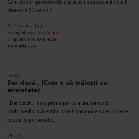
Cum dobori prejudecățile și presiunea socială de a fi
cineva la 20 de ani?
De
Alexandra Țipțer
Fotografie de
Ilona Andrei
Timp de citire: 10 minute
1 ianuarie 2019
Texte
Dar dacă… (Cum e să trăiești cu
anxietate)
„Dar dacă..." este prima parte a unui proiect
multimedia mai extins care isi propune sa exploreze
costurile personale…
De
DoR