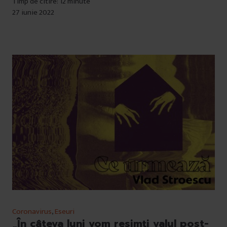
Timp de citire: 12 minute
27 iunie 2022
Coronavirus
,
Eseuri
„În câteva luni vom resimți valul post-