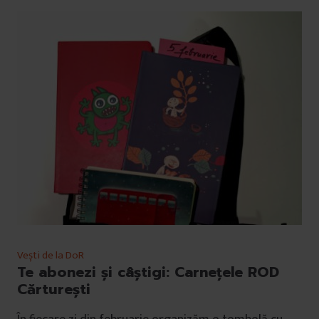
Vești de la DoR
Te abonezi și câștigi: Carnețele ROD
Cărturești