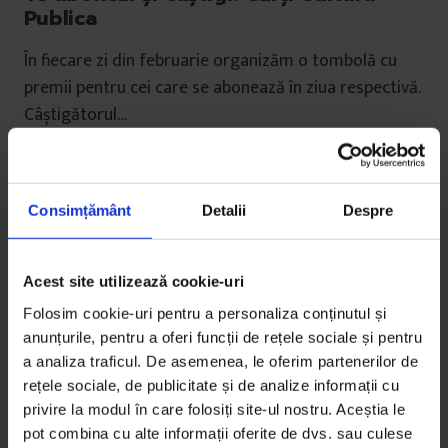
Publica
În fiecare zi din februarie organizăm o tombolă cu
premii pentru cei care se abonează în ziua respectivă.
Câștigătorul…
De
DoR
Timp de citire: 3 minute
13 februarie 2014
Consimțământ
Detalii
Despre
Acest site utilizează cookie-uri
Folosim cookie-uri pentru a personaliza conținutul și
anunțurile, pentru a oferi funcții de rețele sociale și pentru
a analiza traficul. De asemenea, le oferim partenerilor de
rețele sociale, de publicitate și de analize informații cu
privire la modul în care folosiți site-ul nostru. Aceștia le
pot combina cu alte informații oferite de dvs. sau culese