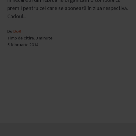
În fiecare zi din februarie organizăm o tombolă cu
premii pentru cei care se abonează în ziua respectivă.
Cadoul…
De
DoR
Timp de citire: 3 minute
5 februarie 2014
Navigare
în
articole