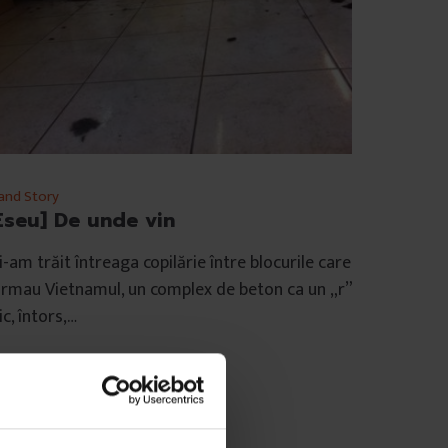
and Story
Eseu] De unde vin
-am trăit întreaga copilărie între blocurile care
rmau Vietnamul, un complex de beton ca un „r”
c, întors,…
e
Cristian Lupșa
mp de citire: 10 minute
 iulie 2015