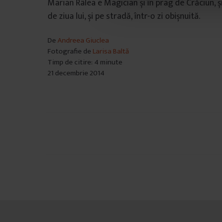
Marian Râlea e Magician și în prag de Crăciun, ș
n
de ziua lui, și pe stradă, într-o zi obișnuită.
s
i
De
Andreea Giuclea
m
Fotografie de
Larisa Baltă
ț
Timp de citire: 4 minute
ă
21 decembrie 2014
m
â
n
t
u
Navigare
l
în
u
i
articole