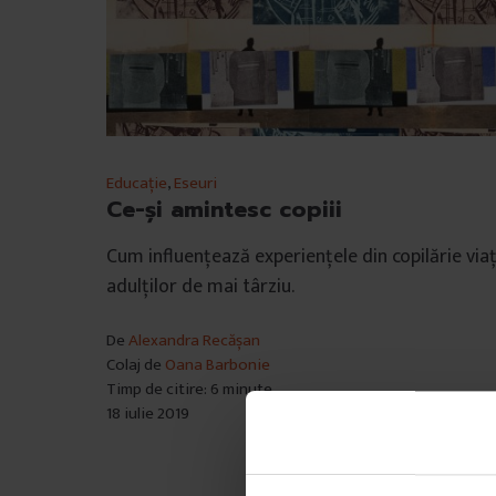
Educație
,
Eseuri
Ce-și amintesc copiii
Cum influențează experiențele din copilărie via
adulților de mai târziu.
De
Alexandra Recășan
Colaj de
Oana Barbonie
Timp de citire: 6 minute
18 iulie 2019