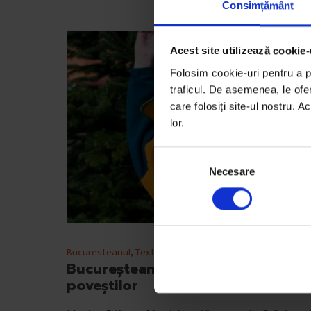
Consimțământ
Acest site utilizează cookie-
Folosim cookie-uri pentru a pe
traficul. De asemenea, le ofer
care folosiți site-ul nostru. A
lor.
S
Necesare
e
l
e
c
ț
Bucuresteanul
,
Texte
i
Bucureșteanul: Magicianul
a
poveștilor
c
o