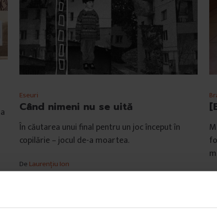
Eseuri
Br
Când nimeni nu se uită
[
ța
În căutarea unui final pentru un joc început în
Mi
copilărie – jocul de-a moartea.
fo
mi
De
Laurențiu Ion
Colaje de
Anna Grozavu
D
Timp de citire: 11 minute
Ti
29 ianuarie 2019
15