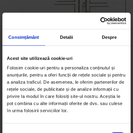
Consimțământ
Detalii
Despre
Acest site utilizează cookie-uri
Eseuri
Cum mi-a urmărit Securitatea copilăria
Folosim cookie-uri pentru a personaliza conținutul și
anunțurile, pentru a oferi funcții de rețele sociale și pentru
Lupta împotriva sistemului a fost periculoasă peste
a analiza traficul. De asemenea, le oferim partenerilor de
tot în Europa de Est. Pentru tatăl meu, un dizident
rețele sociale, de publicitate și de analize informații cu
dintr-un mic sat românesc, a fost dezastruoasă.
privire la modul în care folosiți site-ul nostru. Aceștia le
pot combina cu alte informații oferite de dvs. sau culese
De
Carmen Bugan
în urma folosirii serviciilor lor.
Traducere de
Lavinia Gliga
Timp de citire: 12 minute
9 septembrie 2015
S