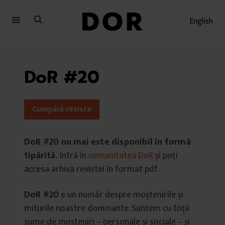
Sari
Sari
la
la
English
meniu
conținut
DoR #20
Cumpără revista
DoR #20 nu mai este disponibil în formă
tipărită.
Intră în
comunitatea DoR
și poți
accesa arhiva revistei în format pdf.
DoR #20
e un număr despre moștenirile și
miturile noastre dominante. Suntem cu toții
sume de moșteniri – personale și sociale – și