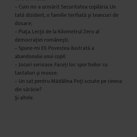
– Cum mi-a urmărit Securitatea copilăria. Un
tată dizident, o familie terifiată și teancuri de
dosare;
– Piața. Lecții de la Kilometrul Zero al
democrației românești;
– Spune-mi Eli. Povestea ilustrată a
abandonului unui copil;
– Jocuri serioase. Faceți loc sportivilor cu
tastaturi și mouse;
– Un sat pentru Mădălina. Poți scoate pe cineva
din sărăcie?
Și altele.