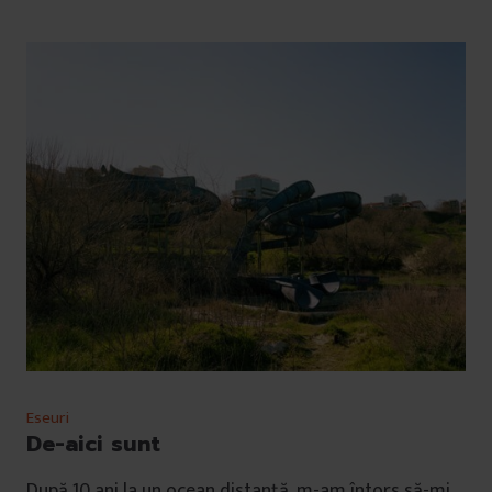
Eseuri
De-aici sunt
După 10 ani la un ocean distanță, m-am întors să-mi