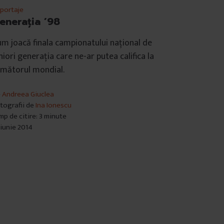
portaje
enerația ’98
m joacă finala campionatului național de
niori generația care ne-ar putea califica la
rmătorul mondial.
e
Andreea Giuclea
tografii de
Ina Ionescu
mp de citire: 3 minute
 iunie 2014