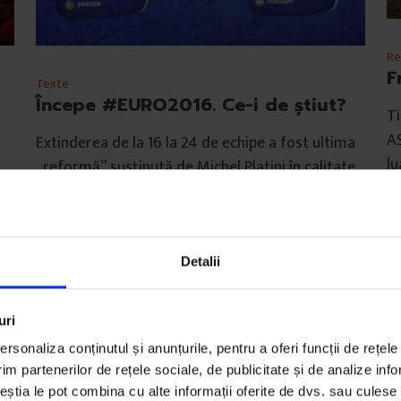
Re
F
Texte
Începe #EURO2016. Ce-i de știut?
Ti
AS
Extinderea de la 16 la 24 de echipe a fost ultima
lu
„reformă” susținută de Michel Platini în calitate
de președinte…
D
Fo
De
Vlad Bogos
Ti
Timp de citire: 8 minute
Detalii
10
6 iunie 2016
uri
rsonaliza conținutul și anunțurile, pentru a oferi funcții de rețele
im partenerilor de rețele sociale, de publicitate și de analize info
ceștia le pot combina cu alte informații oferite de dvs. sau culese î