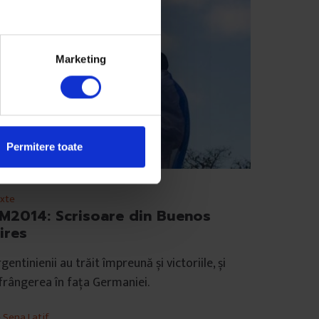
Marketing
Permitere toate
xte
M2014: Scrisoare din Buenos
ires
gentinienii au trăit împreună și victoriile, și
frângerea în fața Germaniei.
e
Sena Latif