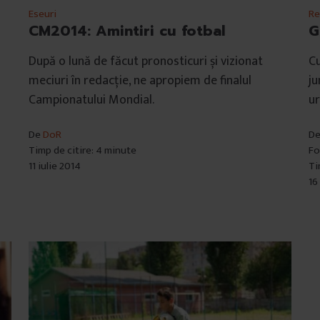
Eseuri
Re
CM2014: Amintiri cu fotbal
G
După o lună de făcut pronosticuri și vizionat
Cu
meciuri în redacție, ne apropiem de finalul
ju
Campionatului Mondial.
u
De
DoR
D
Timp de citire: 4 minute
Fo
11 iulie 2014
Ti
16