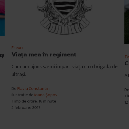
Eseuri
Viaţa mea în regiment
aș
Te
C
Cum am ajuns să-mi împart viața cu o brigadă de
ultrași.
At
De
Flavia Constantin
D
Ilustrație de
Ioana Șopov
Ti
Timp de citire: 16 minute
12
2 februarie 2017