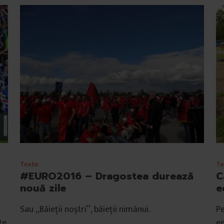
Texte
Te
#EURO2016 – Dragostea durează
C
nouă zile
e
Sau „Băieții noștri”, băieții nimănui.
Pe
te
en