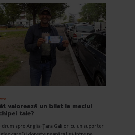
xte
ât valorează un bilet la meciul
chipei tale?
 drum spre Anglia-Țara Galilor, cu un suporter
glez care își dorește neapărat să intre pe