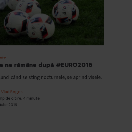
xte
e ne rămâne după #EURO2016
unci când se sting nocturnele, se aprind visele.
e
Vlad Bogos
mp de citire: 4 minute
 iulie 2016