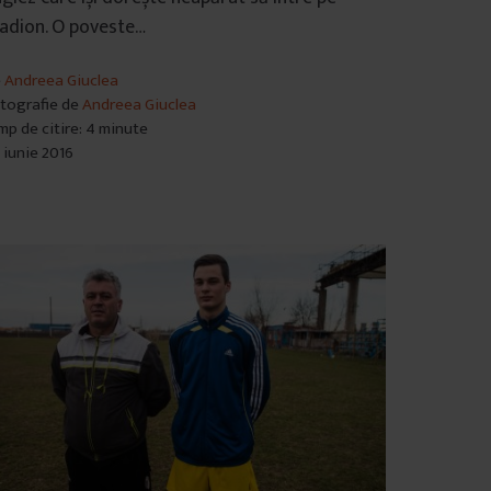
adion. O poveste…
e
Andreea Giuclea
tografie de
Andreea Giuclea
mp de citire: 4 minute
 iunie 2016