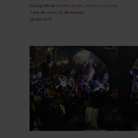
Fotografii de
Cosmin Moței
,
Antonio Cioarek
â
Timp de citire: 25 de minute
n
28 mai 2015
t
u
l
u
i