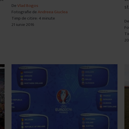
De
Vlad Bogos
st
Fotografie de
Andreea Giuclea
Timp de citire: 4 minute
D
21 iunie 2016
Fo
Ti
20