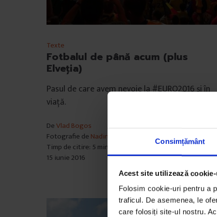
Texte
Fotbalul de până acum (plus
Elveția)
Pasul de care avem nevoie la #EURO2016 și în
viață.
De
Vlad Bogos
Fotografie de
Nadina Busuioc
Consimțământ
Timp de citire: 5 minute
15 iunie 2016
Acest site utilizează cookie-
Folosim cookie-uri pentru a pe
traficul. De asemenea, le ofer
care folosiți site-ul nostru. A