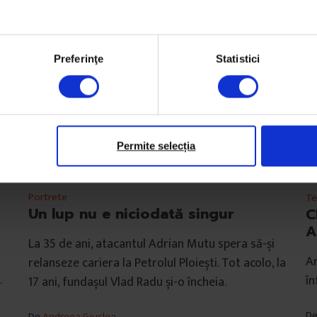
Preferinţe
Statistici
Permite selecția
Portrete
Te
Un lup nu e niciodată singur
C
A
La 35 de ani, atacantul Adrian Mutu spera să-și
Ar
relanseze cariera la Petrolul Ploiești. Tot acolo, la
.
în
17 ani, fundașul Vlad Radu și-o încheia.
D
De
Andreea Giuclea