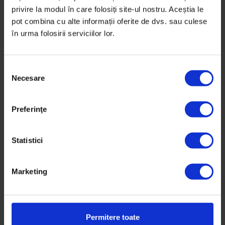
privire la modul în care folosiți site-ul nostru. Aceștia le
pot combina cu alte informații oferite de dvs. sau culese
în urma folosirii serviciilor lor.
S
Necesare
e
l
e
Preferinţe
c
Reportaje
ț
Pentru tine, ceva veșnic
i
Statistici
În familia Popa, Sorin e tatăl, Loredana e mama, iar
a
Huntington e boala genetică incurabilă care a
c
Marketing
o
schimbat ireversibil cursul vieții lor.
n
s
De
Nicoleta Rădăcină
i
Fotografii de
Andrei Pungovschi
Permitere toate
m