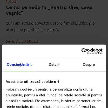
Povești
Ce nu se vede în „Pentru tine, ceva
veșnic”
Cum am scris o poveste despre familie, iubire și o
afecțiune genetică incurabilă.
De
Nicoleta Rădăcină
Fotografii din
arhiva personală
Fotografie de
Luciana Apetroae
Timp de citire: 11 minute
23 ianuarie 2019
Consimțământ
Detalii
Despre
Acest site utilizează cookie-uri
Folosim cookie-uri pentru a personaliza conținutul și
anunțurile, pentru a oferi funcții de rețele sociale și pentru
a analiza traficul. De asemenea, le oferim partenerilor de
rețele sociale, de publicitate și de analize informații cu