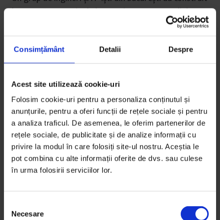
împreună un spațiu de lucru prietenos cu mediul,
după…
De
Gabriela Pițurlea
Consimțământ
Detalii
Despre
Fotografii de
Cătălin Georgescu
Timp de citire: 7 minute
13 mai 2016
Acest site utilizează cookie-uri
Folosim cookie-uri pentru a personaliza conținutul și
anunțurile, pentru a oferi funcții de rețele sociale și pentru
a analiza traficul. De asemenea, le oferim partenerilor de
rețele sociale, de publicitate și de analize informații cu
privire la modul în care folosiți site-ul nostru. Aceștia le
pot combina cu alte informații oferite de dvs. sau culese
în urma folosirii serviciilor lor.
S
Necesare
e