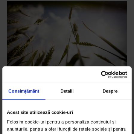
Consimțământ
Detalii
Despre
Coronavirus
,
La noi
O moară cu pietre nu se oprește nici
pe secetă, nici în pandemie
Acest site utilizează cookie-uri
În România, pandemia de COVID-19 a venit cu teama
Folosim cookie-uri pentru a personaliza conținutul și
de o criză alimentară, peste care s-a suprapus una
anunțurile, pentru a oferi funcții de rețele sociale și pentru