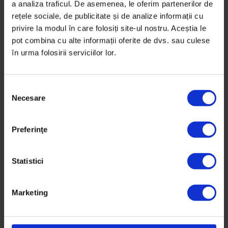
dintre cele mai severe secete pe care le-am avut
a analiza traficul. De asemenea, le oferim partenerilor de
vreodată. Din fericire, pâine vom avea.
rețele sociale, de publicitate și de analize informații cu
privire la modul în care folosiți site-ul nostru. Aceștia le
pot combina cu alte informații oferite de dvs. sau culese
De
Anca Iosif
Fotografii de
Bogdan Dincă
în urma folosirii serviciilor lor.
Timp de citire: 21 de minute
7 iunie 2020
S
Necesare
e
l
e
Preferinţe
c
ț
i
Statistici
a
c
Marketing
o
n
s