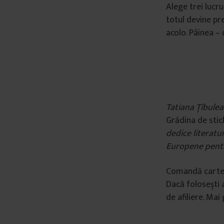
Alege trei lucru
totul devine pr
acolo. Pâinea – 
Tatiana Țîbulea
Grădina de stic
dedice literatur
Europene pentr
Comandă cart
Dacă folosești 
de afiliere. Mai 