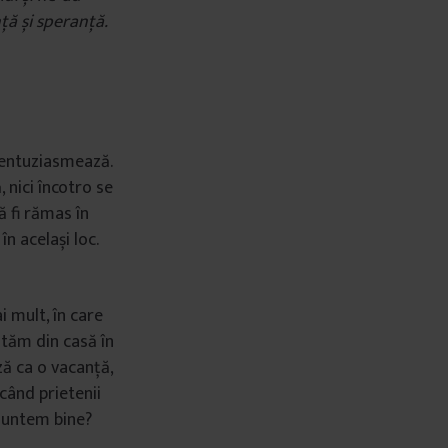
ță și speranță.
 entuziasmează.
 nici încotro se
ă fi rămas în
n același loc.
i mult, în care
utăm din casă în
ă ca o vacanță,
 când prietenii
r suntem bine?