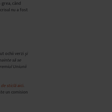
ă grea, când
risul nu a fost
t ochii verzi
și
nainte să se
premiul Uniunii
de sticlă
aici
.
ște un comision