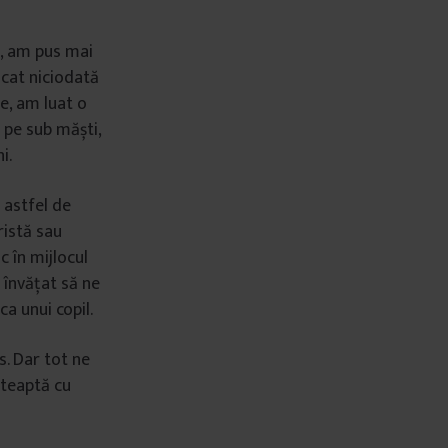
a, am pus mai
ncat niciodată
le, am luat o
 pe sub măști,
i.
 astfel de
ristă sau
c în mijlocul
 învățat să ne
ca unui copil.
s. Dar tot ne
șteaptă cu