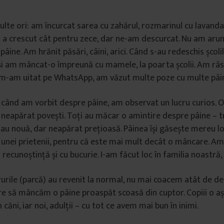
lte ori: am încurcat sarea cu zahărul, rozmarinul cu lavand
i a crescut cât pentru zece, dar ne-am descurcat. Nu am aru
pâine. Am hrănit păsări, câini, arici. Când s-au redeschis școli
 și am mâncat-o împreună cu mamele, la poarta școlii. Am râs
 m-am uitat pe WhatsApp, am văzut multe poze cu multe pâin
 când am vorbit despre pâine, am observat un lucru curios. O
 neapărat povești. Toți au măcar o amintire despre pâine – t
sau nouă, dar neapărat prețioasă. Pâinea își găsește mereu lo
al unei prietenii, pentru că este mai mult decât o mâncare. Am
recunoștință și cu bucurie. I-am făcut loc în familia noastră, 
urile (parcă) au revenit la normal, nu mai coacem atât de de
are să mâncăm o pâine proaspăt scoasă din cuptor. Copiii o a
n căni, iar noi, adulții – cu tot ce avem mai bun în inimi.