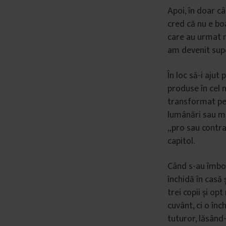
Apoi, în doar c
cred că nu e boa
care au urmat m
am devenit supe
În loc să-i aju
produse în cel 
transformat pes
lumânări sau măș
„pro sau contra
capitol.
Când s-au îmboln
închidă în casă 
trei copii și opt
cuvânt, ci o în
tuturor, lăsând