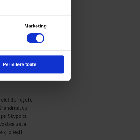
ulescu. Mi-e
mai ales pentru
Marketing
, și când pur și
m schimbat
nea Laviniei a
Permitere toate
l mai frumos
urat.
Să coacem
felul de rețete
 Grandma, cu
e pe Skype cu
ovestea asta
 și a ieșit