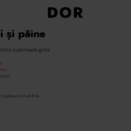
 și pâine
ntru o perioadă grea.
ac
Nini
minute
st publicat în DoR #43.