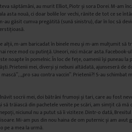
âteva săptămâni, au murit Elliot, Piotr și sora Dorei. M-am în
la asta nouă, ci doar bolile lor vechi, rănite de tot ce se înt
-au găsit cumva pregătită (sună sinistru), dar în loc să dev
rstițioasă.
t pe alții, m-am baricadat în binele meu și m-am mulțumit să t
mai rece mod cu putință. Uneori, nici măcar asta. Facebook-ul
te noapte în pomelnic. În loc de fețe, oamenii își puneau la p
ti. Prietenii mei, diverși și nebuni altădată, ajunseseră de d
 mască”, „pro sau contra vaccin”. Prietenii?! S-au schimbat mu
ăvit socrii mei, doi bătrâni frumoși și tari, care au fost nevo
și să trăiască din pachetele venite pe scări, am simțit că mă cl
 nepoți, niciunul nu a putut să îi viziteze. Dintr-o dată, Brexitu
chisoare. Mi-am pus din nou haina de om puternic și am avut g
-o pe a mea la urmă.