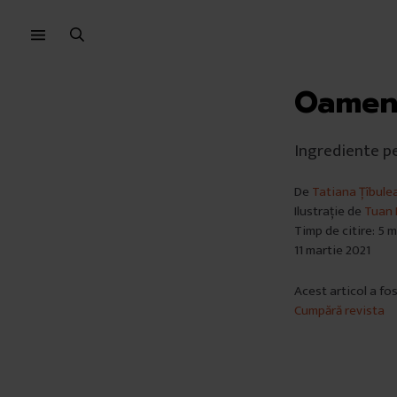
Sari
Sari
la
la
meniu
conținut
Oameni
Ingrediente pe
De
Tatiana Țîbule
Ilustrație de
Tuan 
Timp de citire: 5 
11 martie 2021
Acest articol a fo
Cumpără revista