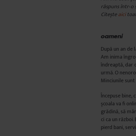
răspuns într‐o 
Citește
aici
toat
oameni
După un an de l
Am inima îngroșa
îndreaptă, dar 
urmă. O nenoroci
Minciunile sunt 
Începuse bine, 
școala va fi on
grădină, să mân
ci ca un război.
pierd bani, serv