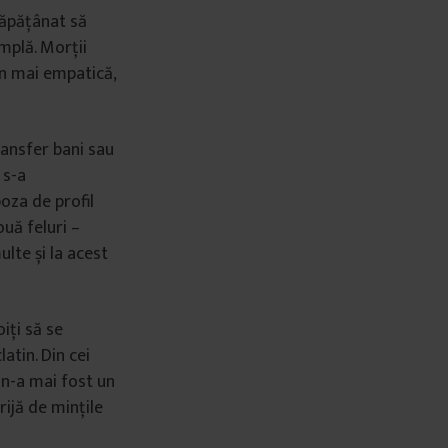
căpățânat să
âmplă. Morții
in mai empatică,
ransfer bani sau
 s-a
oza de profil
ouă feluri –
lte și la acest
iți să se
atin. Din cei
l n-a mai fost un
rijă de mințile