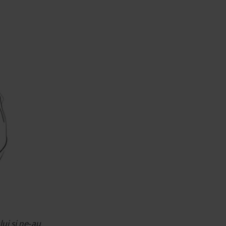
ui și ne‐au