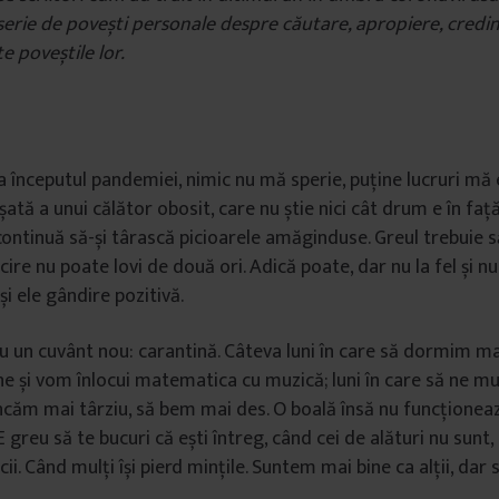
serie de povești personale despre căutare, apropiere, credin
e poveștile lor.
a începutul pandemiei, nimic nu mă sperie, puține lucruri mă
tă a unui călător obosit, care nu știe nici cât drum e în față,
continuă să-și târască picioarele amăginduse. Greul trebuie s
re nu poate lovi de două ori. Adică poate, dar nu la fel și nu î
și ele gândire pozitivă.
cu un cuvânt nou: carantină. Câteva luni în care să dormim ma
line și vom înlocui matematica cu muzică; luni în care să ne m
căm mai târziu, să bem mai des. O boală însă nu funcționeaz
 E greu să te bucuri că ești întreg, când cei de alături nu sunt,
icii. Când mulți își pierd mințile. Suntem mai bine ca alții, da