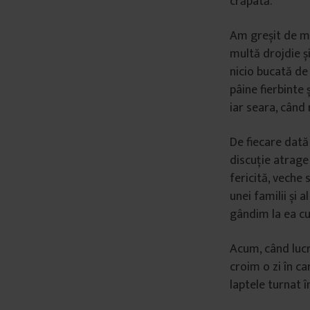
crăpată.
â
n
Am greșit de mu
t
multă drojdie ș
u
nicio bucată de 
l
pâine fierbinte
u
iar seara, când
i
De fiecare dată
discuție atrage
fericită, veche 
unei familii și 
gândim la ea cu 
Acum, când lucr
croim o zi în c
laptele turnat î