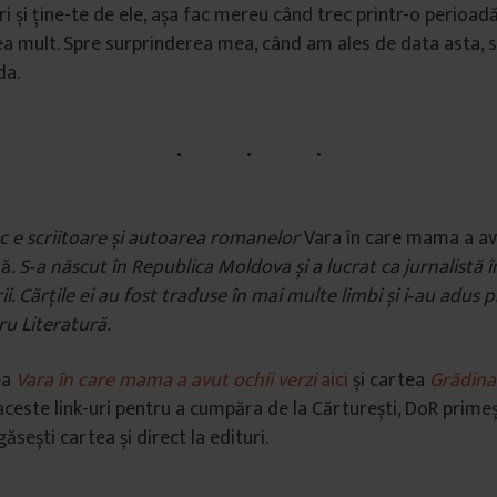
ri și ține-te de ele, așa fac mereu când trec printr-o perioad
ea mult. Spre surprinderea mea, când am ales de data asta, sc
da.
c e scriitoare și autoarea romanelor
Vara în care mama a avu
lă
. S‐a născut în Republica Moldova și a lucrat ca jurnalistă î
ii. Cărțile ei au fost traduse în mai multe limbi și i‐au adus 
u Literatură.
ea
Vara în care mama a avut ochii verzi
aici
și cartea
Grădina 
aceste link-uri pentru a cumpăra de la Cărturești, DoR prime
găsești cartea și direct la edituri.