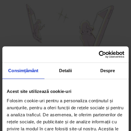
Consimțământ
Detalii
Despre
Destiny
Acest site utilizează cookie-uri
Folosim cookie-uri pentru a personaliza conținutul și
De la distanță, o fiică și un tată privesc cerul în
anunțurile, pentru a oferi funcții de rețele sociale și pentru
căutarea adevărului.
a analiza traficul. De asemenea, le oferim partenerilor de
rețele sociale, de publicitate și de analize informații cu
De
Diana Bădica
privire la modul în care folosiți site-ul nostru. Aceștia le