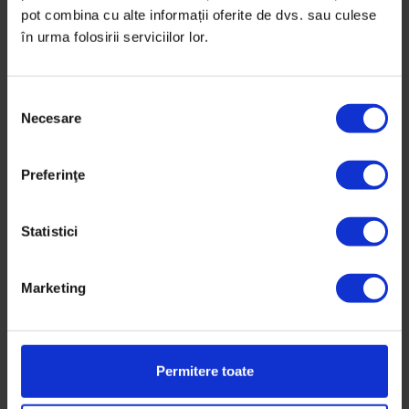
Ilustrație de
Tuan Nini
pot combina cu alte informații oferite de dvs. sau culese
Timp de citire: 8 minute
în urma folosirii serviciilor lor.
11 martie 2021
S
Necesare
e
l
e
Preferinţe
c
ț
i
Statistici
a
c
Marketing
o
n
s
Următoarea mișcare
i
Permitere toate
m
ț