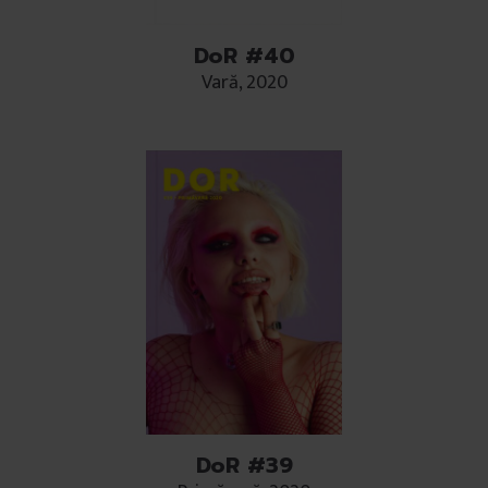
DoR #40
Vară, 2020
DoR #39