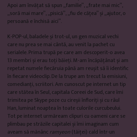
Apoi am învățat să spun „familie”, „frate mai mic”,
„soră mai mare”, „pisică”, „fiu de cățea” și „ajutor, o
persoană e închisă aici”.
K-POP-ul, baladele și trot-ul, un gen muzical vechi
care nu prea se mai cântă, au venit la pachet cu
serialele. Prima trupă pe care am descoperit-o avea
13 membri și erau toți băieți. M-am încăpățânat și am
repetat numele fiecăruia până am reușit să îi identific
în fiecare videoclip. De la trupe am trecut la emisiuni,
comedianți, scriitori. Am cunoscut pe internet un tip
care stătea în Seul, capitala Coreei de Sud, care îmi
trimitea pe Skype poze cu cireșii înfloriți și cu râul
Han, luminat noaptea în toate culorile curcubeului.
Tot pe internet urmăream clipuri cu oameni care se
plimbau pe străzile capitalei și îmi imaginam cum
aveam să mănânc
ramyeon
(tăiței) cald într-un