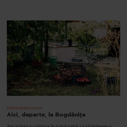
DoR la Vaslui
,
La noi
Aici, departe, la Bogdănița
Anca Ursu s-a întors în satul natal ca să închege o