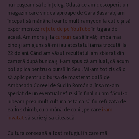
nu reușeam să le înțeleg. Odată ce am descoperit un
magazin care vindea aproape de Gara Basarab, am
început să mănânc foarte mult ramyeon la cutie și să
experimentez
rețete de pe YouTube
în tigaia de
acasă. Am mers și la
cursuri
ca să învăț limba mai
bine și am ajuns să-mi iau atestatul iarna trecută, la
22 de ani. Când am văzut rezultatul, am zbierat din
cameră după bunica și i-am spus că am luat, că acum
pot aplica pentru o bursă în Seul. Mi-am tot zis că o
să aplic pentru o bursă de masterat dată de
Ambasada Coreei de Sud în România, însă m-am
speriat de un eventual refuz și în final nu am făcut-o.
Iubeam prea mult cultura asta ca să fiu refuzată de
ea. În schimb, cu o mână de copii, pe care
i-am
învățat
să scrie și să citească.
Cultura coreeană a fost refugiul în care mă