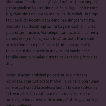
ghemuiam în adolescență când mă simțeam singură
și marginalizată și continuă să fie refugiul către care
fug când simt nevoia să mă izolez de ceilalți. În timpul
facultății, de fiecare dată când mă simțeam tristă,
pierdută sau dezamăgită, îmi băgam căștile în urechi
și ascultam muzică. Mă teleportam acasă, în camera
cu postere și mă linișteam. Încă fac asta. Dacă sunt
acasă când am o pasă proastă, îmi pun muzică la
televizor și dau boxele la maxim. Îmi înnebunesc
familia când pun balade triste pe karaoke și încep să
urlu.
Revăd și acum emisiuni pe care nu le pierdeam
niciodată, reascult toate melodiile pe care obișnuiam
să le ascult și râd la aceleași lucruri la care râdeam și
în trecut. Cred în continuare că umorul lor mi se
potrivește (un amestec de ironie, răutate gratuită și