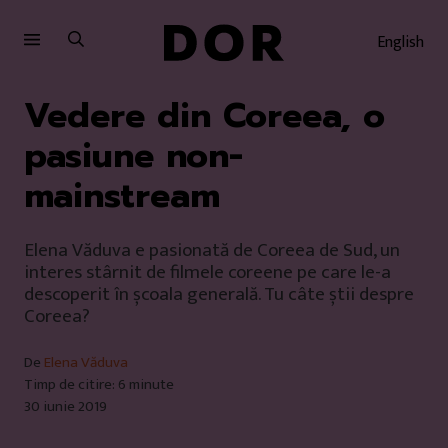
Sari
Sari
la
la
English
meniu
conținut
Vedere din Coreea, o
pasiune non-
mainstream
Elena Văduva e pasionată de Coreea de Sud, un
interes stârnit de filmele coreene pe care le-a
descoperit în școala generală. Tu câte știi despre
Coreea?
De
Elena Văduva
Timp de citire: 6 minute
30 iunie 2019