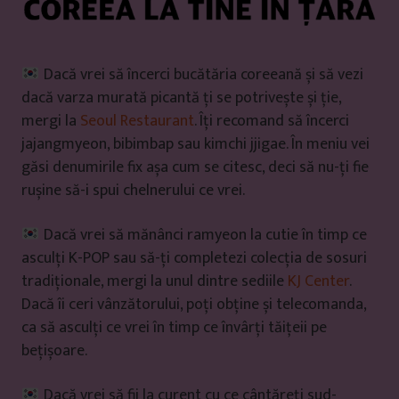
i
Dacă vrei să încerci bucătăria coreeană și să vezi
dacă varza murată picantă ți se potrivește și ție,
mergi la
Seoul Restaurant
. Îți recomand să încerci
jajangmyeon, bibimbap sau kimchi jjigae. În meniu vei
găsi denumirile fix așa cum se citesc, deci să nu-ți fie
rușine să-i spui chelnerului ce vrei.
Dacă vrei să mănânci ramyeon la cutie în timp ce
asculți K-POP sau să-ți completezi colecția de sosuri
tradiționale, mergi la unul dintre sediile
KJ Center
.
Dacă îi ceri vânzătorului, poți obține și telecomanda,
ca să asculți ce vrei în timp ce învârți tăițeii pe
bețișoare.
Dacă vrei să fii la curent cu ce cântăreți sud-