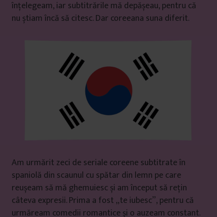
înțelegeam, iar subtitrările mă depășeau, pentru că
nu știam încă să citesc. Dar coreeana suna diferit.
Am urmărit zeci de seriale coreene subtitrate în
spaniolă din scaunul cu spătar din lemn pe care
reușeam să mă ghemuiesc și am început să rețin
câteva expresii. Prima a fost „te iubesc”, pentru că
urmăream comedii romantice și o auzeam constant.