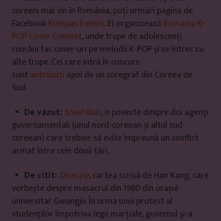
coreeni mai vin în România, poți urmări pagina de
Facebook
Kompas Events
. Ei organizează
Romania K-
POP Cover Contest
, unde trupe de adolescenți
români fac cover-uri pe melodii K-POP și se întrec cu
alte trupe. Cei care intră în concurs
sunt
antrenați
apoi de un coregraf din Coreea de
Sud.
De văzut:
Steel Rain
, o poveste despre doi agenți
guvernamentali (unul nord-coreean și altul sud-
coreean) care trebuie să evite împreună un conflict
armat între cele două țări.
De citit:
Disecție
, cartea scrisă de Han Kang, care
vorbește despre masacrul din 1980 din orașul
universitar Gwangju. În urma unui protest al
studenților împotriva legii marțiale, guvernul și-a