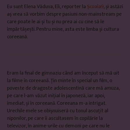
Eu sunt Elena Văduva, Eli, reporter la
Școala9
, și astăzi
aș vrea să vorbim despre pasiuni non-mainstream pe
care poate le ai și tu și nu prea ai cu cine să le
împărtășești. Pentru mine, asta este limba și cultura
coreeană.
Eram la final de gimnaziu când am început să mă uit
la filme în coreeană. Țin minte în special un film, o
poveste de dragoste adolescentină care mă amuza,
pe care l-am văzut inițial în japoneză, iar apoi,
imediat, și în coreeană. Coreeana m-a intrigat.
Urechile mele se obișnuiseră cu tonul ascuțit al
niponilor, pe care îi ascultasem în copilărie la
televizor, în anime-urile cu demoni pe care nu le