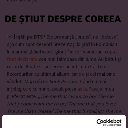
auto-umilință).
Îi știi pe BTS?
(Se pronunță „bities”, nu „betese”,
așa cum sunt deseori prezentați la știri în România.)
Înseamnă „băieții anti-glonț” în coreeană, iar trupa
a
fost declarată
cea mai faimoasă din lume. Au bătut și
recordul Beatles, iar recent au intrat în Cartea
Recordurilor cu ultimul album, care e și cel mai bine
vândut:
Map of the Soul: Persona
. Când nu mai
înțeleg ce e cu mine, ascult piesa
asta
. Pasajul meu
preferat este: „
The me that I want to be/ The me
that people want me to be/ The me that you love/
The me that I create/ The me that is smiling/ The me
that is sometimes in tears
” (cântat în coreeană).