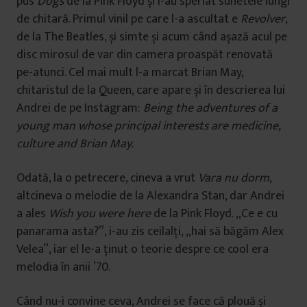
pus
Dogs
de la Pink Floyd și l-au speriat sunetele lungi
de chitară. Primul vinil pe care l-a ascultat e
Revolver
,
de la The Beatles, și simte și acum când așază acul pe
disc mirosul de var din camera proaspăt renovată
pe-atunci. Cel mai mult l-a marcat Brian May,
chitaristul de la Queen, care apare și în descrierea lui
Andrei de pe Instagram:
Being the adventures of a
young man whose principal interests are medicine,
culture and Brian May.
Odată, la o petrecere, cineva a vrut
Vara nu dorm
,
altcineva o melodie de la Alexandra Stan, dar Andrei
a ales
Wish you were here
de la Pink Floyd. „Ce e cu
panarama asta?”, i-au zis ceilalți, „hai să băgăm Alex
Velea”, iar el le-a ținut o teorie despre ce cool era
melodia în anii ’70.
Când nu-i convine ceva, Andrei se face că plouă și