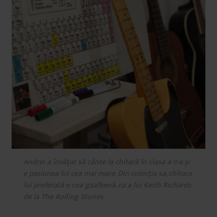
Andrei a învățat să cânte la chitară în clasa a II-a și
e pasiunea lui cea mai mare. Din colecția sa, chitara
lui preferată e cea gaalbenă, ca a lui Keith Richards
de la The Rolling Stones.