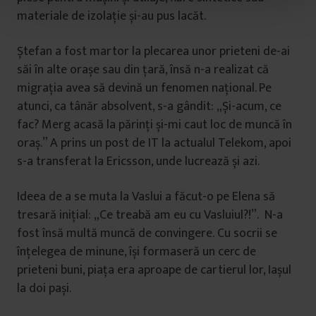
t
materiale de izolație și-au pus lacăt.
u
l
Ștefan a fost martor la plecarea unor prieteni de-ai
u
săi în alte orașe sau din țară, însă n-a realizat că
i
migrația avea să devină un fenomen național. Pe
atunci, ca tânăr absolvent, s-a gândit: „Și-acum, ce
fac? Merg acasă la părinți și-mi caut loc de muncă în
oraș.” A prins un post de IT la actualul Telekom, apoi
s-a transferat la Ericsson, unde lucrează și azi.
Ideea de a se muta la Vaslui a făcut-o pe Elena să
tresară inițial: „Ce treabă am eu cu Vasluiul?!”. N-a
fost însă multă muncă de convingere. Cu socrii se
înțelegea de minune, își formaseră un cerc de
prieteni buni, piața era aproape de cartierul lor, Iașul
la doi pași.