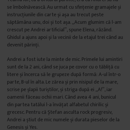
se îmbolnăvească. Au urmat cu sfințenie gramajele și
instrucțiunile din carte și așa au trecut peste
săptămâna unu, doi și tot așa. „Acum glumim că l-am
crescut pe Andrei artificial”, spune Elena, râzând.
Ghidul a ajuns apoi și la vecinii de la etajul trei când au
devenit părinți.
Andrei a fost iute la minte de mic. Primele lui amintiri
sunt de la 2 ani, când se juca pe covor cu o tăbliță cu
litere și încerca să le grupeze după formă: A-ul într-o
parte, B-ul în alta. Le zărea și prin nisipul de la mare,
scrise pe șlapii turiștilor, și striga după ei „A!”, iar
oamenii făceau ochii mari. Când avea 4 ani, bunicul
din partea tatălui l-a învățat alfabetul chirilic și
grecesc. Pentru că Ștefan asculta rock progresiv,
Andrei a știut de mic numele și durata pieselor de la
Genesis și Yes.