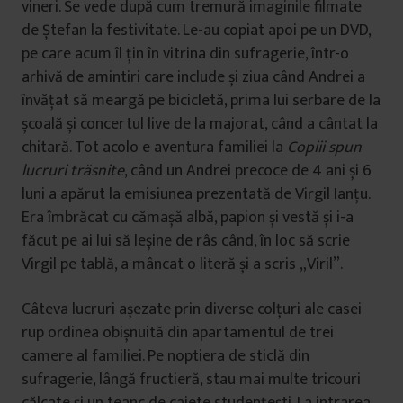
vineri. Se vede după cum tremură imaginile filmate
de Ștefan la festivitate. Le-au copiat apoi pe un DVD,
pe care acum îl țin în vitrina din sufragerie, într-o
arhivă de amintiri care include și ziua când Andrei a
învățat să meargă pe bicicletă, prima lui serbare de la
școală și concertul live de la majorat, când a cântat la
chitară. Tot acolo e aventura familiei la
Copiii spun
lucruri trăsnite
, când un Andrei precoce de 4 ani și 6
luni a apărut la emisiunea prezentată de Virgil Ianțu.
Era îmbrăcat cu cămașă albă, papion și vestă și i-a
făcut pe ai lui să leșine de râs când, în loc să scrie
Virgil pe tablă, a mâncat o literă și a scris „Viril”.
Câteva lucruri așezate prin diverse colțuri ale casei
rup ordinea obișnuită din apartamentul de trei
camere al familiei. Pe noptiera de sticlă din
sufragerie, lângă fructieră, stau mai multe tricouri
călcate și un teanc de caiete studențești. La intrarea