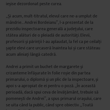
ieșise dezordonat peste curea.
„Și acum, mult-titratul, elevul care ne-a umplut de
mândrie… Andrei Bordeianu”, l-a prezentat de la
prezidiu inspectoarea generală a județului, care
stătea alături de o pleiadă de autorități. Elevii,
profesorii și părinții l-au aplaudat, la fel ca pe ceilalți
șapte elevi care urcaseră înaintea lui și care stăteau
acum aliniați lângă catedră.
Andrei a primit un buchet de margarete și
crizanteme înfășurate în folie roșie din partea
primarului, o diplomă și un plic de la inspectoare, și
apoi s-a apropiat de ei pentru o poză. „În această
perioadă, dacă spui ceva de învățământ, trebuie să
pomenești de Andrei”, a spus primarul orașului, care
se uita când la public, când spre obiectiv. „Toată