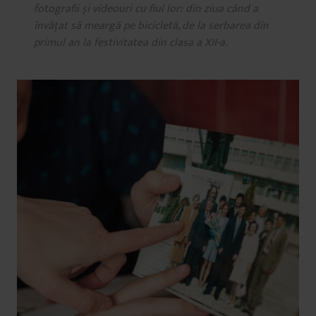
fotografii și videouri cu fiul lor: din ziua când a
învățat să meargă pe bicicletă, de la serbarea din
primul an la festivitatea din clasa a XII-a.