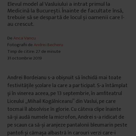
Elevul model al Vasluiului a intrat primul la
Medicină la București. Înainte de facultate însă,
trebuie să se despartă de locul și oamenii care l-
au crescut.
De
Anca Vancu
Fotografii de
Andrei Becheru
Timp de citire: 27 de minute
31 octombrie 2019
Andrei Bordeianu s-a obișnuit să închidă mai toate
festivitățile școlare la care a participat. S-a întâmplat
și în vinerea aceea, pe 13 septembrie, în amfiteatrul
Liceului „Mihail Kogălniceanu” din Vaslui, pe care
tocmai îl absolvise în glorie. Cu câteva clipe înainte
să-și audă numele la microfon, Andrei s-a ridicat de
pe scaun ca să-și aranjeze pantalonii bleumarin peste
pantofi și cămașa albastră în carouri verzi care-i