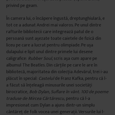
privind pe geam.
În camera lui, o încăpere îngustă, dreptunghiulară, e
tot ce a adunat Andrei mai valoros. Pe unul dintre
rafturile bibliotecii care integrează patul de o
persoană sunt așezate toate caietele de fizică din
liceu pe care a lucrat pentru olimpiade. Pe ușa
dulapului e lipit unul dintre primele lui desene
caligrafice:
Rubber Soul
, scris așa cum apare pe
albumul The Beatles. Din cărțile pe care le are în
bibliotecă, majoritatea din colecția Adevărul, trei i-au
plăcut în special:
Castelul
de Franz Kafka, pentru că l-
a făcut să înțeleagă minusurile unei societăți
birocratice,
Bob Dylan, Suflare în vânt. 100 de poeme
traduse de Mircea Cărtărescu,
pentru că l-a
impresionat cum Dylan a ajuns dintr-un simplu
cântăreț de folk vocea unei generații. Versurile lui l-