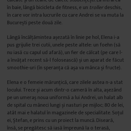
în baie, lângă bicicleta de fitness, e un
troller
deschis,
în care vor intra lucrurile cu care Andrei se va muta la
București peste două zile.
Lângă încălțămintea așezată în linie pe hol, Elena i-a
pus grijulie trei cutii, unele peste altele: un foehn (să
nu iasă cu capul ud afară), un fier de călcat (pe care l-
a învățat recent să-l folosească) și un aparat de făcut
smoothie-uri (în speranța că așa va mânca și fructe).
Elena e o femeie mărunțică, care zilele astea n-a stat
locului. Trece și acum dintr-o cameră în alta, așezând
pe un umeraș noua uniformă a lui Andrei, un halat alb
de spital cu mâneci lungi și nasturi pe mijloc; 80 de lei,
atât mai e halatul în magazinele de specialitate. Soțul
ei, Ștefan, e prins cu un proiect la muncă. Diseară,
însă, se pregătesc să iasă împreună la o terasă,