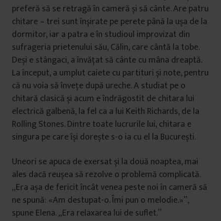
preferă să se retragă în cameră și să cânte. Are patru
chitare – trei sunt înșirate pe perete până la ușa de la
dormitor, iar a patra e în studioul improvizat din
sufrageria prietenului său, Călin, care cântă la tobe.
Deși e stângaci, a învățat să cânte cu mâna dreaptă.
La început, a umplut caiete cu partituri și note, pentru
că nu voia să învețe după ureche. A studiat pe o
chitară clasică și acum e îndrăgostit de chitara lui
electrică galbenă, la fel ca a lui Keith Richards, de la
Rolling Stones. Dintre toate lucrurile lui, chitara e
singura pe care își dorește s-o ia cu el la București.
Uneori se apuca de exersat și la două noaptea, mai
ales dacă reușea să rezolve o problemă complicată.
„Era așa de fericit încât venea peste noi în cameră să
ne spună: «Am destupat-o. Îmi pun o melodie.»”,
spune Elena. „Era relaxarea lui de suflet.”