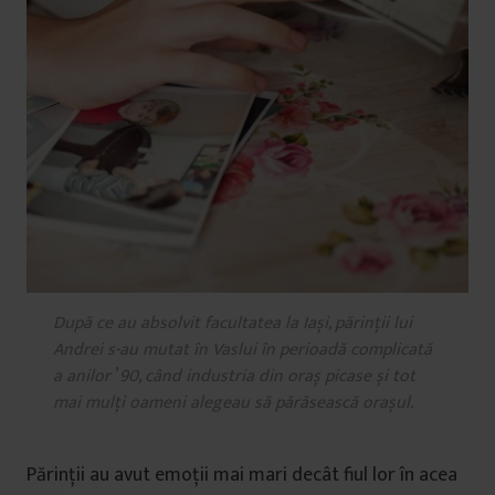
După ce au absolvit facultatea la Iași, părinții lui
Andrei s-au mutat în Vaslui în perioadă complicată
a anilor
’
90, când industria din oraș picase și tot
mai mulți oameni alegeau să părăsească orașul.
Părinții au avut emoții mai mari decât fiul lor în acea