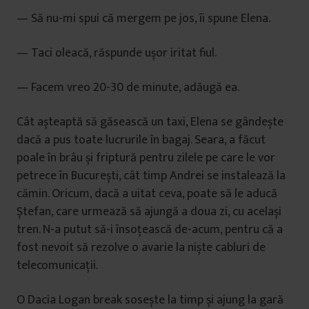
— Să nu-mi spui că mergem pe jos, îi spune Elena.
— Taci oleacă, răspunde ușor iritat fiul.
— Facem vreo 20-30 de minute, adăugă ea.
Cât așteaptă să găsească un taxi, Elena se gândește
dacă a pus toate lucrurile în bagaj. Seara, a făcut
poale în brâu și friptură pentru zilele pe care le vor
petrece în București, cât timp Andrei se instalează la
cămin. Oricum, dacă a uitat ceva, poate să le aducă
Ștefan, care urmează să ajungă a doua zi, cu același
tren. N-a putut să-i însoțească de-acum, pentru că a
fost nevoit să rezolve o avarie la niște cabluri de
telecomunicații.
O Dacia Logan break sosește la timp și ajung la gară