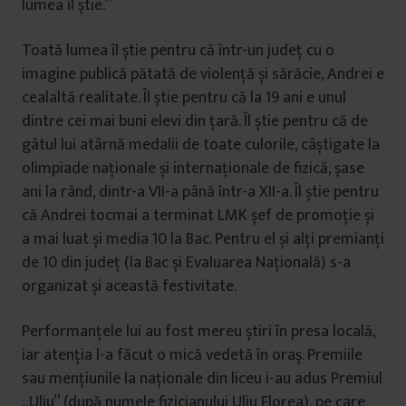
lumea îl știe.”
Toată lumea îl știe pentru că într-un județ cu o
imagine publică pătată de violență și sărăcie, Andrei e
cealaltă realitate. Îl știe pentru că la 19 ani e unul
dintre cei mai buni elevi din țară. Îl știe pentru că de
gâtul lui atârnă medalii de toate culorile, câștigate la
olimpiade naționale și internaționale de fizică, șase
ani la rând, dintr-a VII-a până într-a XII-a. Îl știe pentru
că Andrei tocmai a terminat LMK șef de promoție și
a mai luat și media 10 la Bac. Pentru el și alți premianți
de 10 din județ (la Bac și Evaluarea Națională) s-a
organizat și această festivitate.
Performanțele lui au fost mereu știri în presa locală,
iar atenția l-a făcut o mică vedetă în oraș. Premiile
sau mențiunile la naționale din liceu i-au adus Premiul
„Uliu” (după numele fizicianului Uliu Florea), pe care