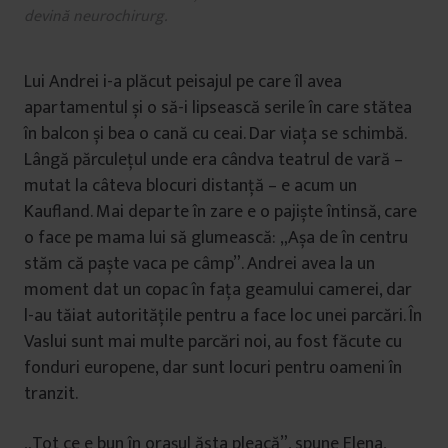
devină neurochirurg.
Lui Andrei i-a plăcut peisajul pe care îl avea
apartamentul și o să-i lipsească serile în care stătea
în balcon și bea o cană cu ceai. Dar viața se schimbă.
Lângă părculețul unde era cândva teatrul de vară –
mutat la câteva blocuri distanță – e acum un
Kaufland. Mai departe în zare e o pajiște întinsă, care
o face pe mama lui să glumească: „Așa de în centru
stăm că paște vaca pe câmp”. Andrei avea la un
moment dat un copac în fața geamului camerei, dar
l-au tăiat autoritățile pentru a face loc unei parcări. În
Vaslui sunt mai multe parcări noi, au fost făcute cu
fonduri europene, dar sunt locuri pentru oameni în
tranzit.
„Tot ce e bun în orașul ăsta pleacă”, spune Elena,