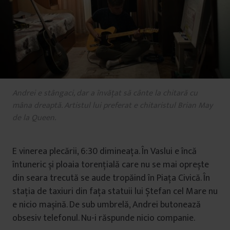
Andrei e stângaci, dar a învățat să cânte la chitară cu
mâna dreaptă. Artistul lui preferat e chitaristul Brian May
de la Queen.
E vinerea plecării, 6:30 dimineața. În Vaslui e încă
întuneric și ploaia torențială care nu se mai oprește
din seara trecută se aude tropăind în Piața Civică. În
stația de taxiuri din fața statuii lui Ștefan cel Mare nu
e nicio mașină. De sub umbrelă, Andrei butonează
obsesiv telefonul. Nu-i răspunde nicio companie.