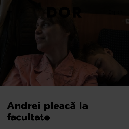
Sari
Sari
la
la
English
meniu
conținut
Andrei pleacă la
facultate