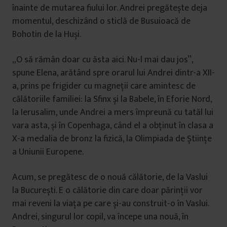
înainte de mutarea fiului lor. Andrei pregătește deja
momentul, deschizând o sticlă de Busuioacă de
Bohotin de la Huși.
„O să rămân doar cu ăsta aici. Nu-l mai dau jos”,
spune Elena, arătând spre orarul lui Andrei dintr-a XII-
a, prins pe frigider cu magneții care amintesc de
călătoriile familiei: la Sfinx și la Babele, în Eforie Nord,
la Ierusalim, unde Andrei a mers împreună cu tatăl lui
vara asta, și în Copenhaga, când el a obținut în clasa a
X-a medalia de bronz la fizică, la Olimpiada de Științe
a Uniunii Europene.
Acum, se pregătesc de o nouă călătorie, de la Vaslui
la București. E o călătorie din care doar părinții vor
mai reveni la viața pe care și-au construit-o în Vaslui.
Andrei, singurul lor copil, va începe una nouă, în