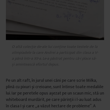
O altă colecție de-ale lui conține toate testele de la
olimpiadele la care Andrei a participat din clasa a V-
a până într-a XII-a. Le-a păstrat pentru că-i place să-
și amintească efortul depus.
Pe un alt raft, în jurul unei căni pe care scrie Milka,
plină cu pixuri și creioane, sunt întinse toate medaliile
lui. Iar pe peretele opus așezat pe un scaun mic, stă un
whiteboard murdărit, pe care părinții i l-au luat adus
în clasa I și care „a văzut hectare de probleme”. A