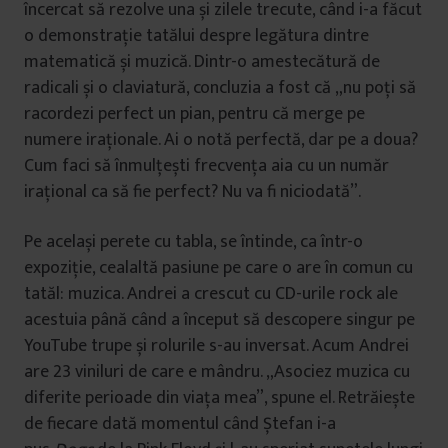
încercat să rezolve una și zilele trecute, când i-a făcut
o demonstrație tatălui despre legătura dintre
matematică și muzică. Dintr-o amestecătură de
radicali și o claviatură, concluzia a fost că „nu poți să
racordezi perfect un pian, pentru că merge pe
numere iraționale. Ai o notă perfectă, dar pe a doua?
Cum faci să înmulțești frecvența aia cu un număr
irațional ca să fie perfect? Nu va fi niciodată”.
Pe același perete cu tabla, se întinde, ca într-o
expoziție, cealaltă pasiune pe care o are în comun cu
tatăl: muzica. Andrei a crescut cu CD-urile rock ale
acestuia până când a început să descopere singur pe
YouTube trupe și rolurile s-au inversat. Acum Andrei
are 23 viniluri de care e mândru. „Asociez muzica cu
diferite perioade din viața mea”, spune el. Retrăiește
de fiecare dată momentul când Ștefan i-a