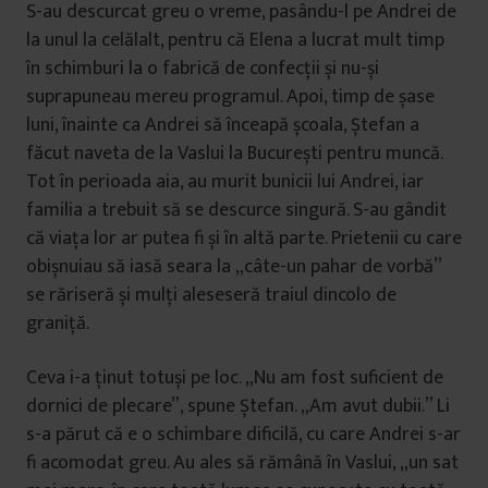
S-au descurcat greu o vreme, pasându-l pe Andrei de
la unul la celălalt, pentru că Elena a lucrat mult timp
în schimburi la o fabrică de confecții și nu-și
suprapuneau mereu programul. Apoi, timp de șase
luni, înainte ca Andrei să înceapă școala, Ștefan a
făcut naveta de la Vaslui la București pentru muncă.
Tot în perioada aia, au murit bunicii lui Andrei, iar
familia a trebuit să se descurce singură. S-au gândit
că viața lor ar putea fi și în altă parte. Prietenii cu care
obișnuiau să iasă seara la „câte-un pahar de vorbă”
se răriseră și mulți aleseseră traiul dincolo de
graniță.
Ceva i-a ținut totuși pe loc. „Nu am fost suficient de
dornici de plecare”, spune Ștefan. „Am avut dubii.” Li
s-a părut că e o schimbare dificilă, cu care Andrei s-ar
fi acomodat greu. Au ales să rămână în Vaslui, „un sat