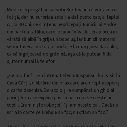
Medicul îi pregătise pe soții Bordeianu că vor avea o
fetiță, dar nu surpriza asta i-a dat peste cap, ci faptul
că, la 30 ani, se simțeau nepricepuți. Bunicii lui Andrei
din partea tatălui, care locuiau în Vaslui, erau prea în
vârstă să aibă în grijă un bebeluș, iar bunicii materni
se mutaseră într-o gospodărie la marginea Bacăului,
ca să îngrijească de grădină, așa că le puteau fi de
ajutor numai la telefon.
„Ce mă fac?”, s-a întrebat Elena. Răspunsul l-a găsit la
Casa Cărții, o librărie din oraș care are drept acoperiș
o carte deschisă. De-acolo și-a cumpărat un ghid al
părinților care explica pas cu pas cum se crește un
copil. „Eram niște roboței”, își amintește ea. „Dacă nu
scria în carte ce trebuie să fac, nu știam să fac.”
Teama lor, ca a oricărui părinte, era ca Andrei să nu