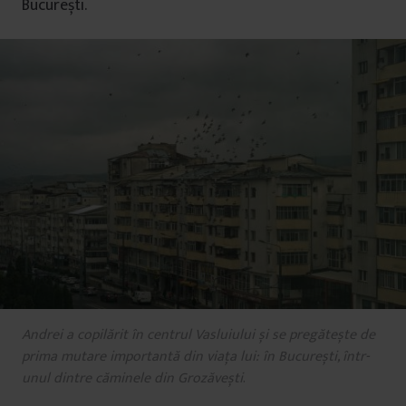
București.
Andrei a copilărit în centrul Vasluiului și se pregătește de
prima mutare importantă din viața lui: în București, într-
unul dintre căminele din Grozăvești
.