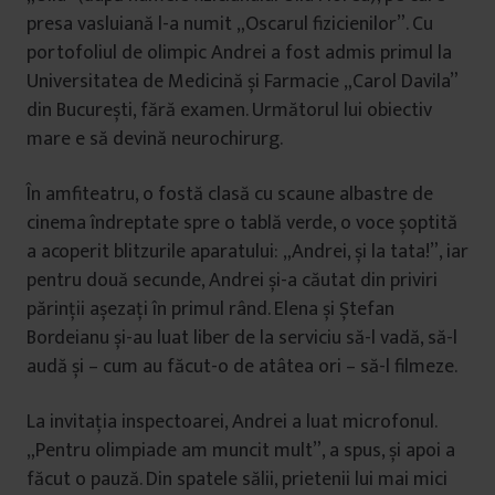
presa vasluiană l-a numit „Oscarul fizicienilor”. Cu
portofoliul de olimpic Andrei a fost admis primul la
Universitatea de Medicină și Farmacie „Carol Davila”
din București, fără examen. Următorul lui obiectiv
mare e să devină neurochirurg.
În amfiteatru, o fostă clasă cu scaune albastre de
cinema îndreptate spre o tablă verde, o voce șoptită
a acoperit blitzurile aparatului: „Andrei, și la tata!”, iar
pentru două secunde, Andrei și-a căutat din priviri
părinții așezați în primul rând. Elena și Ștefan
Bordeianu și-au luat liber de la serviciu să-l vadă, să-l
audă și – cum au făcut-o de atâtea ori – să-l filmeze.
La invitația inspectoarei, Andrei a luat microfonul.
„Pentru olimpiade am muncit mult”, a spus, și apoi a
făcut o pauză. Din spatele sălii, prietenii lui mai mici