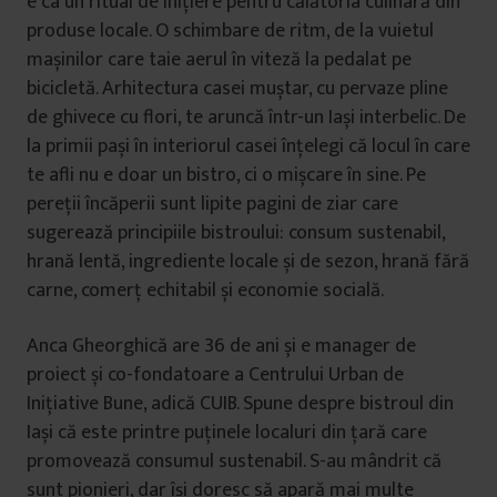
e ca un ritual de inițiere pentru călătoria culinară din
produse locale. O schimbare de ritm, de la vuietul
mașinilor care taie aerul în viteză la pedalat pe
bicicletă. Arhitectura casei muștar, cu pervaze pline
de ghivece cu flori, te aruncă într-un Iași interbelic. De
la primii pași în interiorul casei înțelegi că locul în care
te afli nu e doar un bistro, ci o mișcare în sine. Pe
pereții încăperii sunt lipite pagini de ziar care
sugerează principiile bistroului: consum sustenabil,
hrană lentă, ingrediente locale și de sezon, hrană fără
carne, comerț echitabil și economie socială.
Anca Gheorghică are 36 de ani și e manager de
proiect și co-fondatoare a Centrului Urban de
Inițiative Bune, adică CUIB. Spune despre bistroul din
Iași că este printre puținele localuri din țară care
promovează consumul sustenabil. S-au mândrit că
sunt pionieri, dar își doresc să apară mai multe