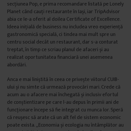
secțiunea Pop, e prima recomandare listată pe Lonely
Planet când cauți restaurante în Iași, iar TripAdvisor
abia ce le-a oferit al doilea Certificate of Excellence.
Ideea inițială de business nu includea vreo experiență
gastronomică specială, ci tindea mai mult spre un
centru social decât un restaurant, dar s-a conturat
treptat, în timp ce scriau planul de afaceri și au
realizat oportunitatea financiară unei asemenea
abordări.
Anca e mai liniștită în ceea ce privește viitorul CUIB-
ului și nu simte că urmează provocări mari. Crede că
acum au o afacere mai închegată și inclusiv efortul
de conștientizare pe care l-au depus în primii ani de
funcționare începe să fie integrat cu munca lor. Speră
că reușesc să arate că un alt fel de sistem economic
poate exista. „Economia și ecologia nu întâmplător au