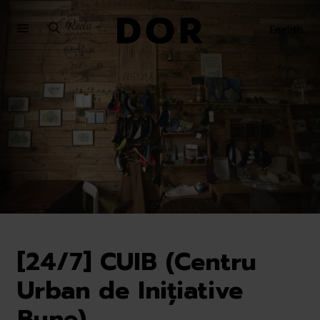
Sari
Sari
la
la
English
meniu
conținut
[24/7] CUIB (Centru
Urban de Inițiative
Bune)