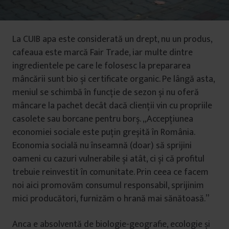
La CUIB apa este considerată un drept, nu un produs,
cafeaua este marcă Fair Trade, iar multe dintre
ingredientele pe care le folosesc la prepararea
mâncării sunt bio și certificate organic. Pe lângă asta,
meniul se schimbă în funcție de sezon și nu oferă
mâncare la pachet decât dacă clienții vin cu propriile
casolete sau borcane pentru borș. „Accepțiunea
economiei sociale este puțin greșită în România.
Economia socială nu înseamnă (doar) să sprijini
oameni cu cazuri vulnerabile și atât, ci și că profitul
trebuie reinvestit în comunitate. Prin ceea ce facem
noi aici promovăm consumul responsabil, sprijinim
mici producători, furnizăm o hrană mai sănătoasă.”
Anca e absolventă de biologie-geografie, ecologie și