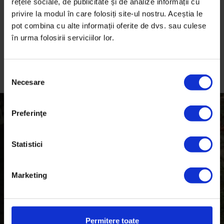
rețele sociale, de publicitate și de analize informații cu
regândească orarul de funcționare și modul în care-și
privire la modul în care folosiți site-ul nostru. Aceștia le
gestionează ședințele. Acum, după doi ani, au
pot combina cu alte informații oferite de dvs. sau culese
redeschis din nou lunea și funcționează cu opt
în urma folosirii serviciilor lor.
angajați full time, zilieri pe timp de vară și doi
manageri de proiect, Anca și Andreea, care e în
concediu maternal.
S
Necesare
e
l
e
Preferinţe
c
ț
i
Statistici
a
c
Marketing
o
n
s
i
Permitere toate