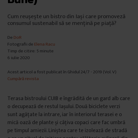
Cum reușește un bistro din Iași care promoveză
consumul sustenabil să se mențină pe piață?
De
DoR
Fotografii de
Elena Racu
Timp de citire: 5 minute
6 iulie 2020
Acest articol a fost publicat în Ghidul 24/7 - 2019 (Vol. V)
Cumpără revista
Terasa bistroului CUIB e îngrădită de un gard alb care
o decupează de restul Iașului. Două biciclete verzi
sunt agățate la intrare, iar în interiorul terasei e o
mică oază de plante și câțiva copaci care fac umbră
pe timpul amiezii. Liniștea care te izolează de stradă