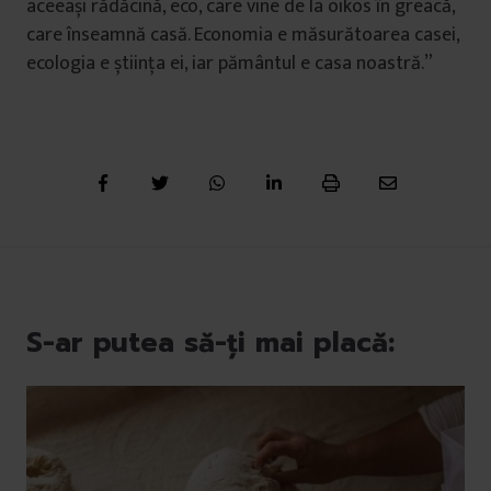
aceeași rădăcină, eco, care vine de la oikos în greacă,
care înseamnă casă. Economia e măsurătoarea casei,
ecologia e știința ei, iar pământul e casa noastră.”
S-ar putea să-ți mai placă: