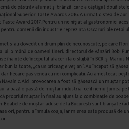
remă de păstrăv afumat și brânză, care a câștigat două stele
național Superior Taste Awards 2016. A urmat o stea de aur 
 Taste Award 2017. Pentru un neinițiat al gastronomiei ace
 pentru oamenii din industrie reprezintă Oscaruri ale retailul
et s-au dovedit un drum plin de necunoscute, pe care Florin
pa lui, o mână de oameni tineri: directorul de vânzări Bobi Pu
ase înainte de începutul afacerii la o slujbă în BCR, și Marius 
ar bun la toate, „ca un briceag elvețian”. Au început să găse
, dar fiecare pas venea cu noi complicații. Au amestecat peșt
a Năvalnic. Aici, provocarea a fost să găsească un muștar potr
au la bază o pastă de muștar industrial ce îl nemulțumea pe F
că propriul muștar. În final au ajuns la o combinație de boab
. Boabele de muștar aduse de la București sunt blanșate (adi
șase ori, pentru a înmuia coaja, iar mierea este produsă de un
tor.