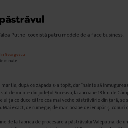
păstrăvul
 Valea Putnei coexistă patru modele de a face business.
lin Georgescu
 de minute
ii martie, după ce zăpada s-a topit, dar înainte să înmugureas
n sat de munte din județul Suceava, la aproape 18 km de Câ
 ulița ce duce către cea mai veche păstrăvărie din țară, se
. Mai exact, de rumeguș de măr, boabe de ienupăr și conuri 
vine de la fabrica de procesare a păstrăvului Valeputna, de u