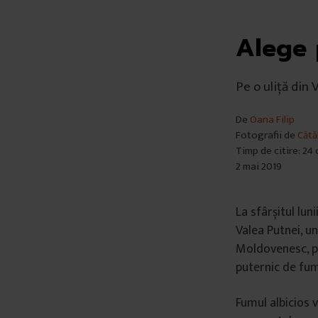
Alege 
Pe o uliță din
De
Oana Filip
Fotografii de
Cătă
Timp de citire: 24
2 mai 2019
La sfârșitul lun
Valea Putnei, u
Moldovenesc, pe
puternic de fum
Fumul albicios 