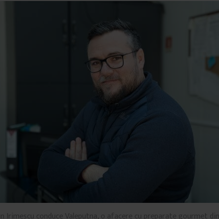
rin Irimescu conduce Valeputna, o afacere cu preparate gourmet din