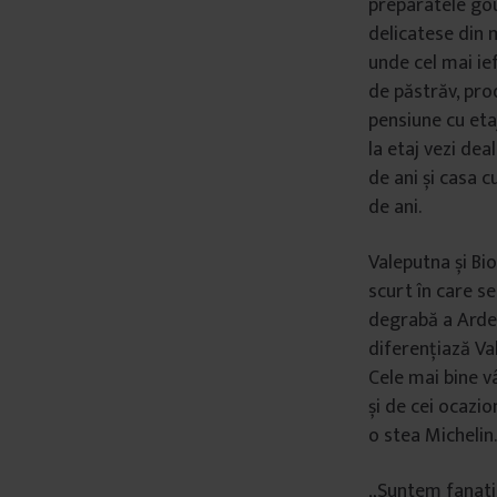
preparatele gou
delicatese din 
unde cel mai ief
de păstrăv, pro
pensiune cu etaj
la etaj vezi de
de ani și casa c
de ani.
Valeputna și Bio
scurt în care s
degrabă a Ardeal
diferențiază Va
Cele mai bine vâ
și de cei ocazi
o stea Michelin.
„Suntem fanatici