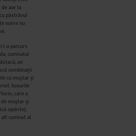
 de aur la
cu păstrăvul
ste nume nu
ui.
 l-a parcurs
rda, cumnatul
Năstacă, un
ască combinații
ele cu muștar și
ivit. Sosurile
lorin, care a
e de muștar și
că opărite),
 alt cumnat al