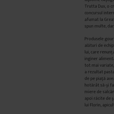
Trutta Dux, o c
â
n
concursul inter
t
afumat la Great
u
spun multe, dar
l
u
Produsele gourm
i
alături de echi
lui, care renunț
inginer aliment
tot mai variate
a rezultat past
de pe piață ave
hotărât să-și fa
miere de salcâm
apoi răcite de 
lui Florin, apicul