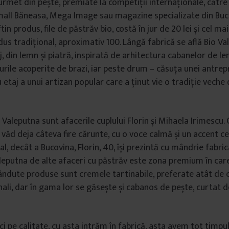
rmet din pește, premiate la competiții internaționale, către 
mall Băneasa, Mega Image sau magazine specializate din Bucure
tin produs, file de păstrăv bio, costă în jur de 20 lei și cel m
dus tradițional, aproximativ 100. Lângă fabrică se află Bio Va
, din lemn și piatră, inspirată de arhitectura cabanelor de le
alurile acoperite de brazi, iar peste drum – căsuța unei antre
u etaj a unui artizan popular care a ținut vie o tradiție vech
 Valeputna sunt afacerile cuplului Florin și Mihaela Irimescu.
e văd deja câteva fire cărunte, cu o voce calmă și un accent 
, decât a Bucovina, Florin, 40, își prezintă cu mândrie fabric
leputna de alte afaceri cu păstrăv este zona premium în care
ndute produse sunt cremele tartinabile, preferate atât de clie
onali, dar în gama lor se găsește și cabanos de pește, curtat 
 pe calitate, cu asta intrăm în fabrică, asta avem tot timpul