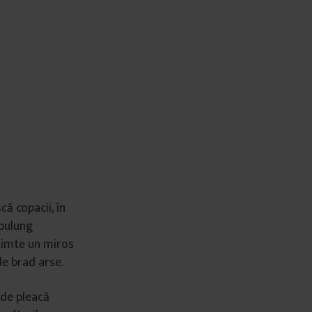
că copacii, în
mpulung
 simte un miros
de brad arse.
nde pleacă