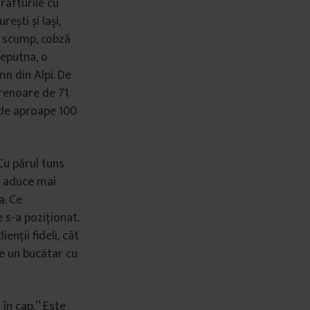
rafturile cu
ști și Iași,
ai scump, cobză
leputna, o
mn din Alpi. De
prenoare de 71
e de aproape 100
 Cu părul tuns
ce aduce mai
a. Ce
 s-a poziționat.
nții fideli, cât
de un bucătar cu
 în cap.” Este