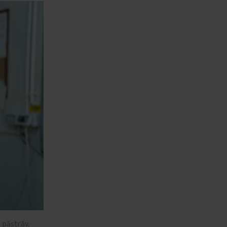
 păstrăv.