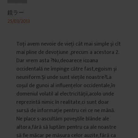
鏡ラー
25/03/2013
Toţi avem nevoie de vieţi cât mai simple şi cît
mai pline de devoţiune ,precum a acestora 2.
Dar vrem asta ?Nu,deoarece icoana
occidentală ne împinge către fast,egoism şi
neuniform.Şi unde sunt vieţile noastre?La
coşul de gunoi al influenţelor occidentale,în
domeniul volatil al electricităţii,acolo unde
reprezintă nimic în realitate,ci sunt doar
sursă de informaţie pentru cei ce ne mână.
Ne place s-ascultăm poveştile blânde ale
altora,fără să luptăm pentru ca ale noastre
să fie măcar pe măsura celor auzite,fără ca