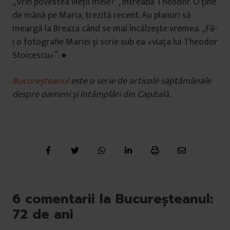
„Vrei povestea vieții mele?”, întreabă Theodor. O ține
de mână pe Maria, trezită recent. Au planuri să
meargă la Breaza când se mai încălzește vremea. „Fă-
i o fotografie Mariei și scrie sub ea «viața lui Theodor
Stoicescu»”. ●
Bucureșteanul
este o serie de articole săptămânale
despre oameni și întâmplări din Capitală.
6 comentarii la Bucureșteanul:
72 de ani