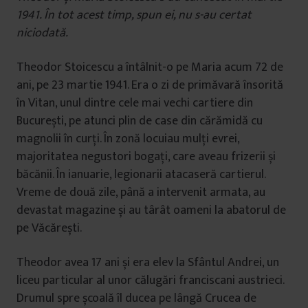
1941. În tot acest timp, spun ei, nu s-au certat
niciodată.
Theodor Stoicescu a întâlnit-o pe Maria acum 72 de
ani, pe 23 martie 1941. Era o zi de primăvară însorită
în Vitan, unul dintre cele mai vechi cartiere din
București, pe atunci plin de case din cărămidă cu
magnolii în curți. În zonă locuiau mulți evrei,
majoritatea negustori bogați, care aveau frizerii și
băcănii. În ianuarie, legionarii atacaseră cartierul.
Vreme de două zile, până a intervenit armata, au
devastat magazine și au târât oameni la abatorul de
pe Văcărești.
Theodor avea 17 ani și era elev la Sfântul Andrei, un
liceu particular al unor călugări franciscani austrieci.
Drumul spre școală îl ducea pe lângă Crucea de