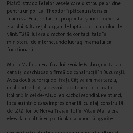
Piatră, strada fetelor vesele care distrau pe oricine
pentru un pol. Lui Theodor îi plăceau istoria și
franceza. Era „redactor, proprietar și imprimeur” al
ziarului Băltărețul: organ de luptă contra morilor de
vânt. Tătăl lui era director de contabilitate în
ministerul de interne, unde lucra și mama lui ca
funcționară.
Maria Mafalda era fiica lui Geniale Fabbro, un italian
care își deschisese o firmă de construcții în București.
Avea două surori și doi frați. Câțiva ani mai târziu,
unul dintre frați a devenit locotenent în armata
italiană în cel de-Al Doilea Război Mondial. Pe atunci,
locuiau într-o casă impresionantă, cu etaj, construită
de tătăl lor pe Nerva Traian, tot în Vitan. Maria era
elevă la un alt liceu particular, al unor călugărițe.