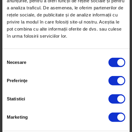
anunțurile, pentru a oferi funcții de rețele sociale și pentru
a analiza traficul. De asemenea, le oferim partenerilor de
Calatorul Social
rețele sociale, de publicitate și de analize informații cu
17/03/2013
privire la modul în care folosiți site-ul nostru. Aceștia le
pot combina cu alte informații oferite de dvs. sau culese
în urma folosirii serviciilor lor.
Iata si aici o poveste cu o bucuresteanca get-
beget care are azi 87 de ani.
S
Necesare
e
l
e
Preferinţe
c
ț
i
Statistici
a
c
Marketing
o
Calatorul Social
n
17/03/2013