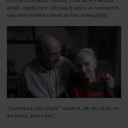
Era mai mică decât Theodor cu un an; el o alintă și
astăzi „copilul meu”. Din ziua în care s-au cunoscut în
casa unor prieteni comuni, au fost nedespărțiți.
„Povestea a fost simplă,” spune el. „Ne-am văzut, ne-
am plăcut, asta a fost.”