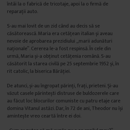
întâi la o fabrică de tricotaje, apoi la o firmă de
reparații auto.
S-au mai lovit de un zid când au decis să se
căsătorească. Maria era cetățean italian și aveau
nevoie de aprobarea prezidiului „marii adunături
naționale”. Cererea le-a fost respinsă. În cele din
urmă, Maria și-a obținut cetățenia română. S-au
căsătorit la starea civilă pe 25 septembrie 1952 și, în
rit catolic, la biserica Bărăției.
De atunci, și-au îngropat părinți, frați, prieteni. Și-au
văzut casele părintești distruse de buldozerele care
au făcut loc blocurilor comuniste cu patru etaje care
domina Vitanul astăzi. Dar, în 72 de ani, Theodor nu își
amintește vreo ceartă între ei doi.