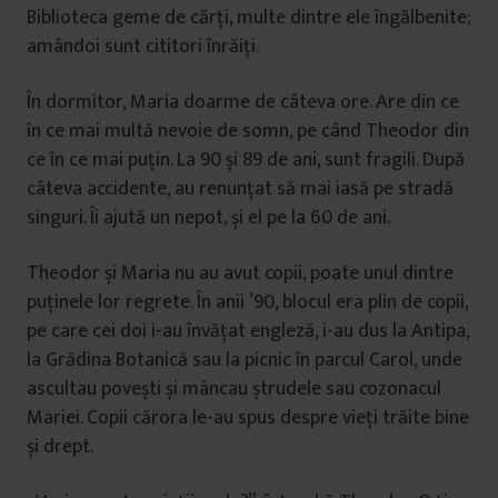
Biblioteca geme de cărți, multe dintre ele îngălbenite;
amândoi sunt cititori înrăiți.
În dormitor, Maria doarme de câteva ore. Are din ce
în ce mai multă nevoie de somn, pe când Theodor din
ce în ce mai puțin. La 90 și 89 de ani, sunt fragili. După
câteva accidente, au renunțat să mai iasă pe stradă
singuri. Îi ajută un nepot, și el pe la 60 de ani.
Theodor și Maria nu au avut copii, poate unul dintre
puținele lor regrete. În anii ’90, blocul era plin de copii,
pe care cei doi i-au învățat engleză, i-au dus la Antipa,
la Grădina Botanică sau la picnic în parcul Carol, unde
ascultau povești și mâncau ștrudele sau cozonacul
Mariei. Copii cărora le-au spus despre vieți trăite bine
și drept.