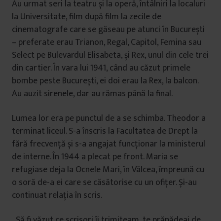
Au urmat seri la teatru și la operă, întâlniri la localuri
la Universitate, film după film la zecile de
cinematografe care se găseau pe atunci în București
– preferate erau Trianon, Regal, Capitol, Femina sau
Select pe Bulevardul Elisabeta, și Rex, unul din cele trei
din cartier. În vara lui 1941, când au căzut primele
bombe peste București, ei doi erau la Rex, la balcon.
Au auzit sirenele, dar au rămas până la final.
Lumea lor era pe punctul de a se schimba. Theodor a
terminat liceul. S-a înscris la Facultatea de Drept la
fără frecvență și s-a angajat funcționar la ministerul
de interne. În 1944 a plecat pe front. Maria se
refugiase deja la Ocnele Mari, în Vâlcea, împreună cu
o soră de-a ei care se căsătorise cu un ofițer. Și-au
continuat relația în scris.
„Să fi văzut ce scrisori îi trimiteam, te prăpădeai de