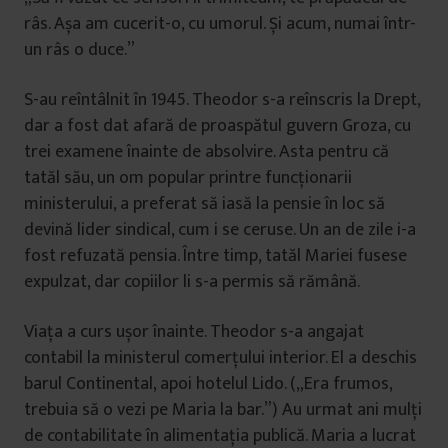
râs. Așa am cucerit-o, cu umorul. Și acum, numai într-
un râs o duce.”
S-au reîntâlnit în 1945. Theodor s-a reînscris la Drept,
dar a fost dat afară de proaspătul guvern Groza, cu
trei examene înainte de absolvire. Asta pentru că
tatăl său, un om popular printre funcționarii
ministerului, a preferat să iasă la pensie în loc să
devină lider sindical, cum i se ceruse. Un an de zile i-a
fost refuzată pensia. Între timp, tatăl Mariei fusese
expulzat, dar copiilor li s-a permis să rămână.
Viața a curs ușor înainte. Theodor s-a angajat
contabil la ministerul comerțului interior. El a deschis
barul Continental, apoi hotelul Lido. („Era frumos,
trebuia să o vezi pe Maria la bar.”) Au urmat ani mulți
de contabilitate în alimentația publică. Maria a lucrat