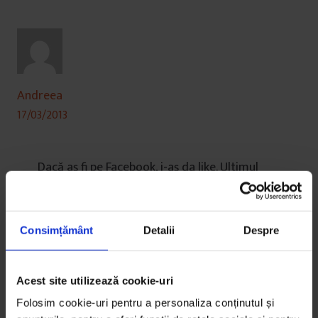
Andreea
17/03/2013
Dacă aș fi pe Facebook, i-aș da like. Ultimul
paragraf m-a făcut să zâmbesc azi.
Consimțământ
Detalii
Despre
Acest site utilizează cookie-uri
Folosim cookie-uri pentru a personaliza conținutul și