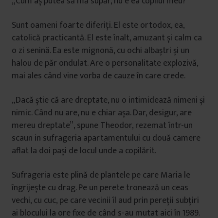
„Cum aș putea să mă supăr, nu e ea copilul meu?”
Sunt oameni foarte diferiți. El este ortodox, ea,
catolică practicantă. El este înalt, amuzant și calm ca
o zi senină. Ea este mignonă, cu ochi albaștri și un
halou de păr ondulat. Are o personalitate explozivă,
mai ales când vine vorba de cauze în care crede.
„Dacă știe că are dreptate, nu o intimidează nimeni și
nimic. Când nu are, nu e chiar așa. Dar, desigur, are
mereu dreptate”, spune Theodor, rezemat într-un
scaun in sufrageria apartamentului cu două camere
aflat la doi pași de locul unde a copilărit.
Sufrageria este plină de plantele pe care Maria le
îngrijește cu drag. Pe un perete tronează un ceas
vechi, cu cuc, pe care vecinii îl aud prin pereții subțiri
ai blocului la ore fixe de când s-au mutat aici în 1989.