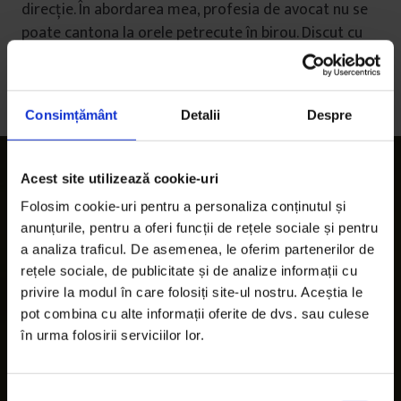
direcție. În abordarea mea, profesia de avocat nu se
poate cantona la orele petrecute în birou. Discut cu
clienții, identificăm probleme și găsim soluții, fără un
tipar orar prestabilit. Grosso modo, aloc profesiei
minim 45 de ore pe săptămână.
Consimțământ
Detalii
Despre
Acest site utilizează cookie-uri
Folosim cookie-uri pentru a personaliza conținutul și
anunțurile, pentru a oferi funcții de rețele sociale și pentru
a analiza traficul. De asemenea, le oferim partenerilor de
rețele sociale, de publicitate și de analize informații cu
privire la modul în care folosiți site-ul nostru. Aceștia le
pot combina cu alte informații oferite de dvs. sau culese
în urma folosirii serviciilor lor.
S