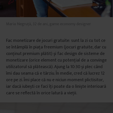
Maria Negruță, 32 de ani, game economy designer
Fac monetizare de jocuri gratuite: sunt la zi cu tot ce
se întâmplă în piața freemium (jocuri gratuite, dar cu
conținut premium plătit) și fac design de sisteme de
monetizare (orice element cu potențial de a convinge
utilizatorul să plătească). Ajung la 10:30 și plec când
îmi dau seama că e târziu. În medie, cred că lucrez 12
ore pe zi. Îmi place că nu e niciun moment plictisitor,
iar dacă iubești ce faci îți poate da o liniște interioară
care se reflectă în orice latură a vieții.