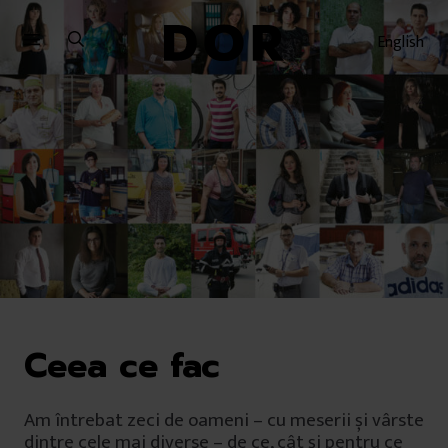
Sari
Sari
la
la
English
meniu
conținut
Ceea ce fac
Am întrebat zeci de oameni – cu meserii și vârste
dintre cele mai diverse – de ce, cât și pentru ce