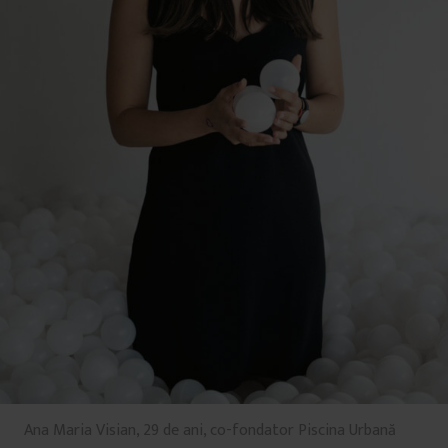
Ana Maria Visian, 29 de ani, co-fondator Piscina Urbană