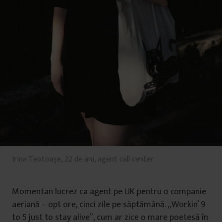
Irina Teotoașe, 22 de ani, agent call center
Momentan lucrez ca agent pe UK pentru o companie
aeriană – opt ore, cinci zile pe săptămână. „Workin’ 9
to 5 just to stay alive”, cum ar zice o mare poetesă în