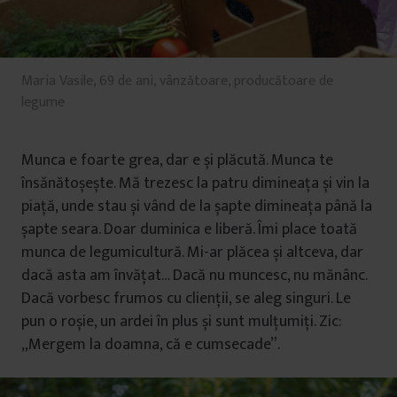
Maria Vasile, 69 de ani, vânzătoare, producătoare de
legume
Munca e foarte grea, dar e și plăcută. Munca te
însănătoșește. Mă trezesc la patru dimineața și vin la
piață, unde stau și vând de la șapte dimineața până la
șapte seara. Doar duminica e liberă. Îmi place toată
munca de legumicultură. Mi-ar plăcea și altceva, dar
dacă asta am învățat… Dacă nu muncesc, nu mănânc.
Dacă vorbesc frumos cu clienții, se aleg singuri. Le
pun o roșie, un ardei în plus și sunt mulțumiți. Zic:
„Mergem la doamna, că e cumsecade”.