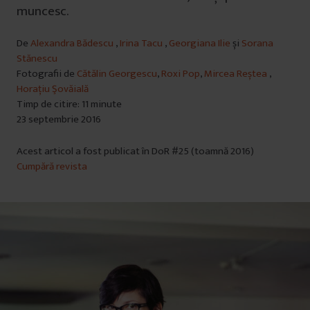
muncesc.
De
Alexandra Bădescu
,
Irina Tacu
,
Georgiana Ilie
și
Sorana
Stănescu
Fotografii de
Cătălin Georgescu
,
Roxi Pop
,
Mircea Reștea
,
Horațiu Şovăială
Timp de citire: 11 minute
23 septembrie 2016
Acest articol a fost publicat în DoR #25 (toamnă 2016)
Cumpără revista