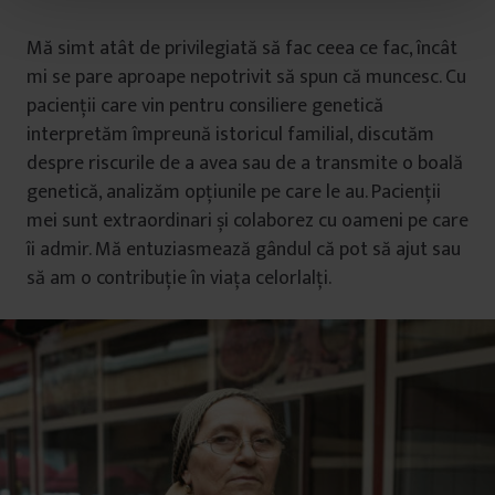
t
u
Mă simt atât de privilegiată să fac ceea ce fac, încât
l
mi se pare aproape nepotrivit să spun că muncesc. Cu
u
pacienții care vin pentru consiliere genetică
i
interpretăm împreună istoricul familial, discutăm
despre riscurile de a avea sau de a transmite o boală
genetică, analizăm opțiunile pe care le au. Pacienții
mei sunt extraordinari și colaborez cu oameni pe care
îi admir. Mă entuziasmează gândul că pot să ajut sau
să am o contribuție în viața celorlalți.