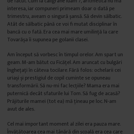
de făcut. Cum la caligrafie luam 7, aritmetica nu mă
interesa, iar compuneri primeam doar o dată pe
trimestru, aveam o singură șansă. Să devin sălbatic.
Atât de sălbatic până ce voi fi mutat disciplinar în
bancă cu o fată. Era cea mai mare umilință la care
Tovarășa îi supunea pe golanii clasei.
Am început să vorbesc în timpul orelor. Am spart un
geam. M-am bătut cu Ficățel. Am aruncat cu bulgări
înghețați în câteva tocilare. Fără folos: ochelarii cei
uriași și prestigiul de copil cuminte se opuneau
transformării. Să nu-mi fac lecțiile? Mama era mai
puternică decât sfaturile lui Tom. Să fug de acasă?
Prăjiturile mamei (tot ea) mă țineau pe loc. N-am
avut de ales.
Cel mai important moment al zilei era pauza mare.
Învățătoarea cea mai tânără din școală era cea care