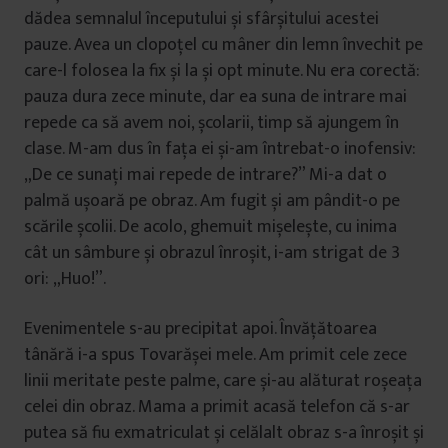
dădea semnalul începutului și sfârșitului acestei
pauze. Avea un clopoțel cu mâner din lemn învechit pe
care-l folosea la fix și la și opt minute. Nu era corectă:
pauza dura zece minute, dar ea suna de intrare mai
repede ca să avem noi, școlarii, timp să ajungem în
clase. M-am dus în fața ei și-am întrebat-o inofensiv:
„De ce sunați mai repede de intrare?” Mi-a dat o
palmă ușoară pe obraz. Am fugit și am pândit-o pe
scările școlii. De acolo, ghemuit mișelește, cu inima
cât un sâmbure și obrazul înroșit, i-am strigat de 3
ori: „Huo!”.
Evenimentele s-au precipitat apoi. Învățătoarea
tânără i-a spus Tovarășei mele. Am primit cele zece
linii meritate peste palme, care și-au alăturat roșeața
celei din obraz. Mama a primit acasă telefon că s-ar
putea să fiu exmatriculat și celălalt obraz s-a înroșit și