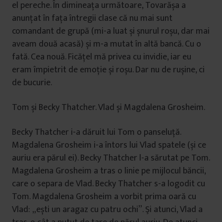
el pereche. În dimineața următoare, Tovarășa a
anunțat în fața întregii clase că nu mai sunt
comandant de grupă (mi-a luat și șnurul roșu, dar mai
aveam două acasă) și m-a mutat în altă bancă. Cu o
fată. Cea nouă. Ficățel mă privea cu invidie, iar eu
eram împietrit de emoție și roșu. Dar nu de rușine, ci
de bucurie.
Tom și Becky Thatcher. Vlad și Magdalena Grosheim.
Becky Thatcher i-a dăruit lui Tom o panseluță.
Magdalena Grosheim i-a întors lui Vlad spatele (și ce
auriu era părul ei). Becky Thatcher l-a sărutat pe Tom.
Magdalena Grosheim a tras o linie pe mijlocul băncii,
care o separa de Vlad. Becky Thatcher s-a logodit cu
Tom. Magdalena Grosheim a vorbit prima oară cu
Vlad: „ești un aragaz cu patru ochi”. Şi atunci, Vlad a