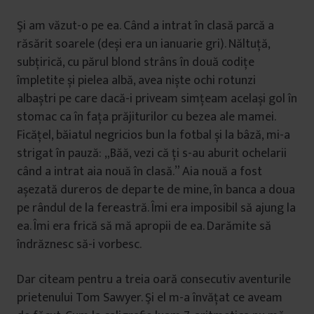
Şi am văzut-o pe ea. Când a intrat în clasă parcă a
răsărit soarele (deși era un ianuarie gri). Năltuță,
subțirică, cu părul blond strâns în două codițe
împletite și pielea albă, avea niște ochi rotunzi
albaștri pe care dacă-i priveam simțeam același gol în
stomac ca în fața prăjiturilor cu bezea ale mamei.
Ficățel, băiatul negricios bun la fotbal și la bâză, mi-a
strigat în pauză: „Băă, vezi că ți s-au aburit ochelarii
când a intrat aia nouă în clasă.” Aia nouă a fost
așezată dureros de departe de mine, în banca a doua
pe rândul de la fereastră. Îmi era imposibil să ajung la
ea. Îmi era frică să mă apropii de ea. Darămite să
îndrăznesc să-i vorbesc.
Dar citeam pentru a treia oară consecutiv aventurile
prietenului Tom Sawyer. Şi el m-a învățat ce aveam