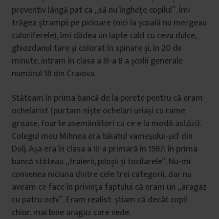
preventiv lângă pat ca „să nu înghețe copilul”. Îmi
trăgea ștrampii pe picioare (nici la școală nu mergeau
caloriferele), îmi dădea un lapte cald cu ceva dulce,
ghiozdanul tare și colorat în spinare și, în 20 de
minute, intram în clasa a III-a B a școlii generale
numărul 18 din Craiova.
Stăteam în prima bancă de la perete pentru că eram
ochelarist (purtam niște ochelari uriași cu rame
groase, foarte asemănători cu ce e la modă astăzi).
Colegul meu Mihnea era băiatul vameșului-șef din
Dolj. Așa era în clasa a III-a primară în 1987: în prima
bancă stăteau „fraierii, piloșii și tocilarele”. Nu-mi
convenea niciuna dintre cele trei categorii, dar nu
aveam ce face în privința faptului că eram un „aragaz
cu patru ochi”. Eram realist: știam că decât copil
chior, mai bine aragaz care vede.