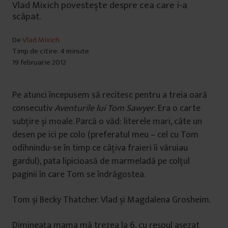
Vlad Mixich povestește despre cea care i-a
scăpat.
De
Vlad Mixich
Timp de citire: 4 minute
19 februarie 2012
Pe atunci începusem să recitesc pentru a treia oară
consecutiv
Aventurile lui Tom Sawyer.
Era o carte
subțire și moale. Parcă o văd: literele mari, câte un
desen pe ici pe colo (preferatul meu – cel cu Tom
odihnindu-se în timp ce câțiva fraieri îi văruiau
gardul), pata lipicioasă de marmeladă pe colțul
paginii în care Tom se îndrăgostea.
Tom și Becky Thatcher. Vlad și Magdalena Grosheim.
Dimineața mama mă trezea la 6, cu reșoul așezat