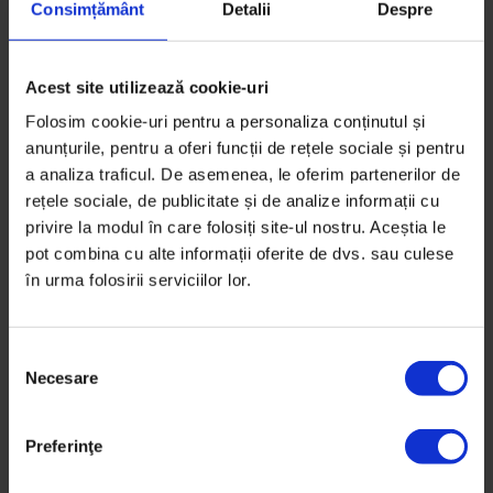
de la o actiune la alta, dar totusi in ’87 aveai
Consimțământ
Detalii
Despre
telefon, esti norocos… sau nu prea tinand
cont de situatie…
Acest site utilizează cookie-uri
Folosim cookie-uri pentru a personaliza conținutul și
anunțurile, pentru a oferi funcții de rețele sociale și pentru
a analiza traficul. De asemenea, le oferim partenerilor de
rețele sociale, de publicitate și de analize informații cu
privire la modul în care folosiți site-ul nostru. Aceștia le
pot combina cu alte informații oferite de dvs. sau culese
în urma folosirii serviciilor lor.
Lucian
20/02/2012
S
Necesare
e
l
Foarte frumos, mi-a mers la suflet. Si mi-a
e
Preferinţe
amintit si mie de o ‘Magdalena’…
c
ț