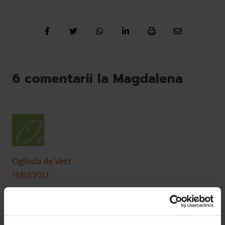
6 comentarii la Magdalena
Oglinda de Vest
19/02/2012
multe rasturnari de situati si o trecere rapida