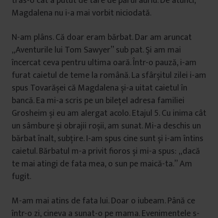
tras-o cât a putut de tare de părul auriu. De atunci,
Magdalena nu i-a mai vorbit niciodată.
N-am plâns. Că doar eram bărbat. Dar am aruncat
„Aventurile lui Tom Sawyer” sub pat. Şi am mai
încercat ceva pentru ultima oară. Într-o pauză, i-am
furat caietul de teme la română. La sfârșitul zilei i-am
spus Tovarășei că Magdalena și-a uitat caietul în
bancă. Ea mi-a scris pe un bilețel adresa familiei
Grosheim și eu am alergat acolo. Etajul 5. Cu inima cât
un sâmbure și obrajii roșii, am sunat. Mi-a deschis un
bărbat înalt, subțire. I-am spus cine sunt și i-am întins
caietul. Bărbatul m-a privit fioros și mi-a spus: „dacă
te mai atingi de fata mea, o sun pe maică-ta.” Am
fugit.
M-am mai atins de fata lui. Doar o iubeam. Până ce
într-o zi, cineva a sunat-o pe mama. Evenimentele s-