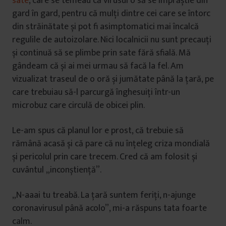
sate
, care se temeau că virusul o să se împrăștie din
gard în gard, pentru că mulți dintre cei care se întorc
din străinătate și pot fi asimptomatici mai încalcă
regulile de autoizolare. Nici localnicii nu sunt precauți
și continuă să se plimbe prin sate fără sfială. Mă
gândeam că și ai mei urmau să facă la fel. Am
vizualizat traseul de o oră și jumătate până la țară, pe
care trebuiau să-l parcurgă înghesuiți într-un
microbuz care circulă de obicei plin.
Le-am spus că planul lor e prost, că trebuie să
rămână acasă și că pare că nu înțeleg criza mondială
și pericolul prin care trecem. Cred că am folosit și
cuvântul „inconștiență”.
„N-aaai tu treabă. La țară suntem feriți, n-ajunge
coronavirusul până acolo”, mi-a răspuns tata foarte
calm.