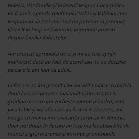
buletin, dar familia și prietenii le spun Coca și Gicu.
Eu îi am în agenda telefonului Vabia și Văbioiu, cum
le spuneam la trei ani când nu puteam să pronunț
litera R în timp ce inventam împreună povești
despre familia Văbiuțelor.
Am crescut apropiată de ei și mi-au fost sprijin
indiferent dacă au fost de acord sau nu cu deciziile
pe care le-am luat ca adult.
În fiecare an îmi promit că-i voi vizita măcar o dată la
două luni, voi petrece mai mult timp cu tata în
grădina de care îmi vorbește mereu mândru, vom
juca table și voi afla cine au fost ei în tinerețe, voi
merge cu mama într-ovacanță surpriză în Veneția,
doar noi două. În fiecare an însă mă las absorbită de
muncă și griji mărunte și îmi mut promisiunile