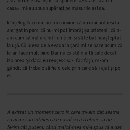
asta nu ne e așa ușor să spunem: «Asta e, stau în
casă», mi-au spus supărați pe măsurile astea.
Îi înțeleg. Nici mie nu-mi convine că nu mai pot ieși la
alergat în parc, că nu-mi pot îmbrățișa prietenii, că n-
am cum să mă urc într-un tren și să le bat neașteptat
la ușă. Că ideea de a evada la țară mi se pare acum că
le-ar face mult bine. Dar nu există o altă cale decât
izolarea. Și dacă eu reușesc să-i fac față, m-am
gândit că trebuie să fie o cale prin care să-i ajut și pe
ei.
A existat un moment zero în care mi-am dat seama
că ai mei au înțeles că e nasol și că trebuie să ne
ferim cât putem: când maică-mea mi-a spus că a dat