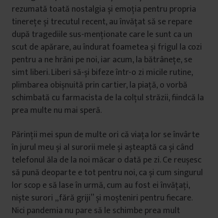
rezumată toată nostalgia și emoția pentru propria
tinerețe și trecutul recent, au învățat să se repare
după tragediile sus-menționate care le sunt ca un
scut de apărare, au îndurat foametea și frigul la cozi
pentru a ne hrăni pe noi, iar acum, la bătrânețe, se
simt liberi. Liberi să-și bifeze într-o zi micile rutine,
plimbarea obișnuită prin cartier, la piață, o vorbă
schimbată cu farmacista de la colțul străzii, fiindcă la
prea multe nu mai speră.
Părinții mei spun de multe ori că viața lor se învârte
în jurul meu și al surorii mele și așteaptă ca și când
telefonul ăla de la noi măcar o dată pe zi. Ce reușesc
să pună deoparte e tot pentru noi, ca și cum singurul
lor scop e să lase în urmă, cum au fost ei învățați,
niște surori „fără griji” și moșteniri pentru fiecare.
Nici pandemia nu pare să le schimbe prea mult