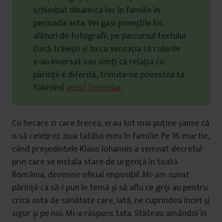
schimbat dinamica lor în familie în
perioada asta. Vei găsi poveștile lor,
alături de fotografii, pe parcursul textului.
Dacă trăiești și tu cu senzația că rolurile
s-au inversat sau simți că relația cu
părinții e diferită, trimite-ne povestea ta
folosind
acest formular.
Cu fiecare zi care trecea, erau tot mai puține șanse că
o să celebrez ziua tatălui meu în familie. Pe 16 martie,
când președintele Klaus Iohannis a semnat decretul
prin care se instala stare de urgență în toată
România, devenise oficial imposibil. Mi-am sunat
părinții ca să-i pun în temă și să aflu ce griji au pentru
criza asta de sănătate care, iată, ne cuprindea încet și
sigur și pe noi. Mi-a răspuns tata. Stăteau amândoi în