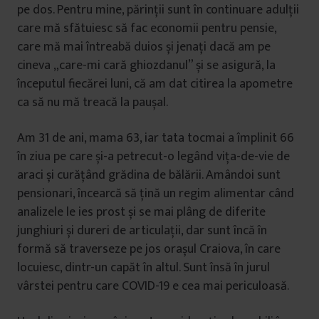
pe dos. Pentru mine, părinții sunt în continuare adulții
care mă sfătuiesc să fac economii pentru pensie,
care mă mai întreabă duios și jenați dacă am pe
cineva „care-mi cară ghiozdanul” și se asigură, la
începutul fiecărei luni, că am dat citirea la apometre
ca să nu mă treacă la paușal.
Am 31 de ani, mama 63, iar tata tocmai a împlinit 66
în ziua pe care și-a petrecut-o legând vița-de-vie de
araci și curățând grădina de bălării. Amândoi sunt
pensionari, încearcă să țină un regim alimentar când
analizele le ies prost și se mai plâng de diferite
junghiuri și dureri de articulații, dar sunt încă în
formă să traverseze pe jos orașul Craiova, în care
locuiesc, dintr-un capăt în altul. Sunt însă în jurul
vârstei pentru care COVID-19 e cea mai periculoasă.