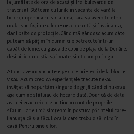
la jumătate de oră de acasă și trei bulevarde de
traversat. Stăteam cu lunile în vacanța de vară la
bunici, împreună cu sora mea, fără să avem telefon
mobil sau fix, într-o lume necunoscută și fascinantă,
dar lipsite de protecție. Când mă gândesc acum câte
puteam să pățim în duminicile petrecute într-un
capăt de lume, cu gașca de copii pe plaja de la Dunăre,
deși niciuna nu știa să înoate, simt cum pic în gol.
Atunci aveam vacanțele pe care prietenii de la bloc le
visau. Acum cred că experiențele trecute ne-au
învățat să ne purtăm singure de grijă când ei nu erau,
așa cum ne sfătuiau de fiecare dată. Doar că de data
asta ei erau cei care nu țineau cont de propriile
sfaturi, iar eu mă simțeam în postura părintelui care-
i anunța că s-a făcut ora la care trebuie să intre în
casă. Pentru binele lor.