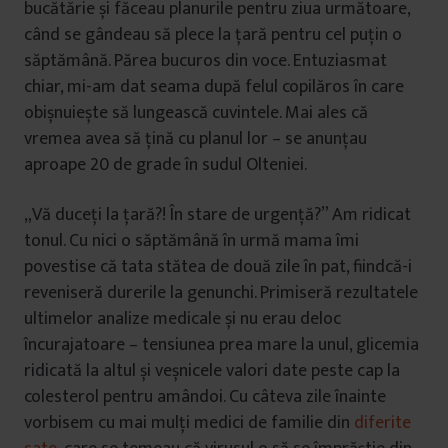
bucătărie și făceau planurile pentru ziua următoare,
când se gândeau să plece la țară pentru cel puțin o
săptămână. Părea bucuros din voce. Entuziasmat
chiar, mi-am dat seama după felul copilăros în care
obișnuiește să lungească cuvintele. Mai ales că
vremea avea să țină cu planul lor – se anunțau
aproape 20 de grade în sudul Olteniei.
„Vă duceți la țară?! În stare de urgență?” Am ridicat
tonul. Cu nici o săptămână în urmă mama îmi
povestise că tata stătea de două zile în pat, fiindcă-i
reveniseră durerile la genunchi. Primiseră rezultatele
ultimelor analize medicale și nu erau deloc
încurajatoare – tensiunea prea mare la unul, glicemia
ridicată la altul și veșnicele valori date peste cap la
colesterol pentru amândoi. Cu câteva zile înainte
vorbisem cu mai mulți medici de familie din
diferite