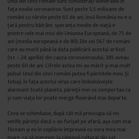
Unul din cinci români sunt considerați vulnerabili în
fața noului coronavirus. Sunt peste 3,5 milioane de
români cu vârste peste 65 de ani, însă România nu e o
țară pentru bătrâni: speranța medie de viață e
printre cele mai mici din Uniunea Europeană, de 75 de
ani (media europeană e de 80). Din cei 567 de români
care au murit până la data publicării acestui articol
(n.r. – 24 aprilie) din cauza coronavirusului, 385 aveau
peste 60 de ani. Cifrele astea mi-au mărit și mai mult
pulsul. Unul din cinci români putea fi părintele meu. Și
totuși, în fața acestui virus care îmbolnăvește
alarmant toată planeta, părinții mei se comportau ca
și cum viața lor poate merge fluierând mai departe.
Ceva se schimbase, după cât mă preocupa să-mi
verific părinții dacă s-au furișat pe afară, așa cum mai
făceam și eu în copilărie împreună cu sora mea mai
mare, ca să mergem la căminul cultural din sat