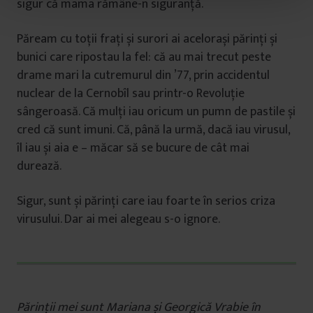
sigur că mama rămâne-n siguranță.
t
u
Păream cu toții frați și surori ai acelorași părinți și
l
u
bunici care ripostau la fel: că au mai trecut peste
i
drame mari la cutremurul din ’77, prin accidentul
nuclear de la Cernobîl sau printr-o Revoluție
sângeroasă. Că mulți iau oricum un pumn de pastile și
cred că sunt imuni. Că, până la urmă, dacă iau virusul,
îl iau și aia e – măcar să se bucure de cât mai
durează.
Sigur, sunt și părinți care iau foarte în serios criza
virusului. Dar ai mei alegeau s-o ignore.
Părinții mei sunt Mariana și Georgică Vrabie în