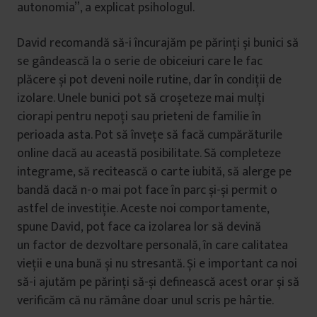
autonomia”, a explicat psihologul.
David recomandă să-i încurajăm pe părinți și bunici să
se gândească la o serie de obiceiuri care le fac
plăcere și pot deveni noile rutine, dar în condiții de
izolare. Unele bunici pot să croșeteze mai mulți
ciorapi pentru nepoți sau prieteni de familie în
perioada asta. Pot să învețe să facă cumpărăturile
online dacă au această posibilitate. Să completeze
integrame, să recitească o carte iubită, să alerge pe
bandă dacă n-o mai pot face în parc și-și permit o
astfel de investiție. Aceste noi comportamente,
spune David, pot face ca izolarea lor să devină
un factor de dezvoltare personală, în care calitatea
vieții e una bună și nu stresantă. Și e important ca noi
să-i ajutăm pe părinți să-și definească acest orar și să
verificăm că nu rămâne doar unul scris pe hârtie.