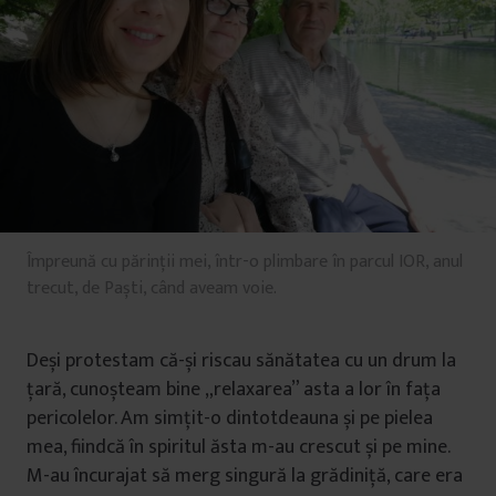
Împreună cu părinții mei, într-o plimbare în parcul IOR, anul
trecut, de Paști, când aveam voie.
Deși protestam că-și riscau sănătatea cu un drum la
țară, cunoșteam bine „relaxarea” asta a lor în fața
pericolelor. Am simțit-o dintotdeauna și pe pielea
mea, fiindcă în spiritul ăsta m-au crescut și pe mine.
M-au încurajat să merg singură la grădiniță, care era