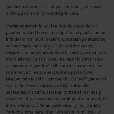
Am încercat și eu să-i ajut pe ai mei să-și găsească
activități care să-i țină activi prin casă.
Vorbim mai mult la telefon față de perioada pre-
pandemie, când trecea și o săptămână până când ne
întindeam mai mult la telefon. Stăteam pe atunci de
vorbă despre mărunțișurile din viețile noastre,
despre cum ne-a mers în zilele din urmă, ce mai face
motanul meu Caisă și ce au mai auzit la știri despre
evenimentele „inedite” în București, un concert, un
cutremur, o ninsoare neașteptată peste zi. Mai
răspundeam la câte-un mesaj de „Ce faci?”, iar acest
scurt
check-in
ne liniștea pe toți. În ultimele
săptămâni, discuțiile astea au continuat mai des și
am încercat și ceva nou: am vorbit pentru prima dată
într-un video call. Mi-au părut veseli și mai cărunți
față de ultima oară când i-am văzut, la mijlocul lui