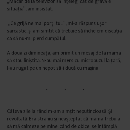
„Măcar de la televizor să înțelegi cât de gravă e
situația”, am insistat.
„Ce grijă ne mai porți tu…”, mi-a răspuns ușor
sarcastic, și am simțit că trebuie să încheiem discuția
ca să nu-mi pierd cumpătul.
A doua zi dimineața, am primit un mesaj de la mama
să stau liniștită. N-au mai mers cu microbuzul la țară,
l-au rugat pe un nepot să-i ducă cu mașina.
Câteva zile la rând m-am simțit neputincioasă. Și
revoltată. Era straniu și neașteptat că mama trebuia
să mă calmeze pe mine, când de obicei se întâmplă