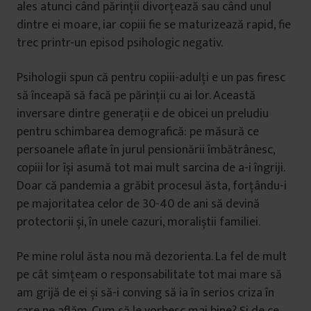
ales atunci când părinții divorțează sau când unul
dintre ei moare, iar copiii fie se maturizează rapid, fie
trec printr-un episod psihologic negativ.
Psihologii spun că pentru copiii-adulți e un pas firesc
să înceapă să facă pe părinții cu ai lor. Această
inversare dintre generații e de obicei un preludiu
pentru schimbarea demografică: pe măsură ce
persoanele aflate în jurul pensionării îmbătrânesc,
copiii lor își asumă tot mai mult sarcina de a-i îngriji.
Doar că pandemia a grăbit procesul ăsta, forțându-i
pe majoritatea celor de 30-40 de ani să devină
protectorii și, în unele cazuri, moraliștii familiei.
Pe mine rolul ăsta nou mă dezorienta. La fel de mult
pe cât simțeam o responsabilitate tot mai mare să
am grijă de ei și să-i conving să ia în serios criza în