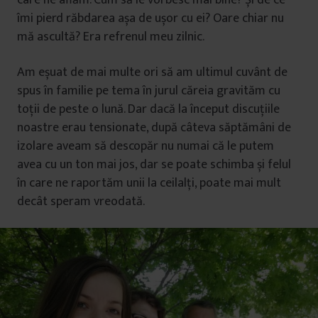
care ne aflăm. Cum să le vorbesc mai bine? Și de ce
îmi pierd răbdarea așa de ușor cu ei? Oare chiar nu
mă ascultă? Era refrenul meu zilnic.
Am eșuat de mai multe ori să am ultimul cuvânt de
spus în familie pe tema în jurul căreia gravităm cu
toții de peste o lună. Dar dacă la început discuțiile
noastre erau tensionate, după câteva săptămâni de
izolare aveam să descopăr nu numai că le putem
avea cu un ton mai jos, dar se poate schimba și felul
în care ne raportăm unii la ceilalți, poate mai mult
decât speram vreodată.