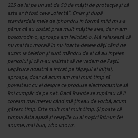
225 de lei pe un set de 50 de măști de protecție și că
asta ar fi fost ceva „ofertă”. Chiar și după
standardele mele de iphondru în formă mild mi s-a
părut că au costat prea mult măștile alea, dar n-am
boscorodit-o, aproape am felicitat-o. Mă relaxează că
nu mai fac morală în nu-foarte-desele dăți când ne
auzim la telefon și sunt mândru de ei că au înțeles
pericolul și că n-au insistat să ne vedem de Paști.
Legătura noastră a intrat pe făgașul ei inițial,
aproape, doar că acum am mai mult timp să
povestesc cu ei despre ce produse electrocasnice să
îmi cumpăr de pe net. Dacă înainte se supărau că îi
zoream mai mereu când mă țineau de vorbă, acum
găsesc timp. Este mult mai mult timp. Și poate că
timpul ăsta așază și relațiile cu ai noștri într-un fel
anume, mai bun, who knows.