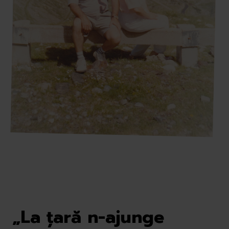
„La țară n-ajunge