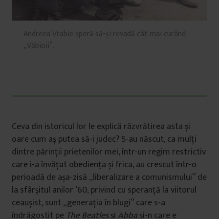
Andreea Vrabie speră să-și revadă cât mai curând
„Văbioii”.
Ceva din istoricul lor le explică răzvrătirea asta și
oare cum aș putea să-i judec? S-au născut, ca mulți
dintre părinții prietenilor mei, într-un regim restrictiv
care i-a învățat obediența și frica, au crescut într-o
perioadă de așa-zisă „liberalizare a comunismului” de
la sfârșitul anilor ’60, privind cu speranță la viitorul
ceaușist, sunt „generația în blugi” care s-a
îndrăgostit pe
The Beatles
și
Abba
și-n care e