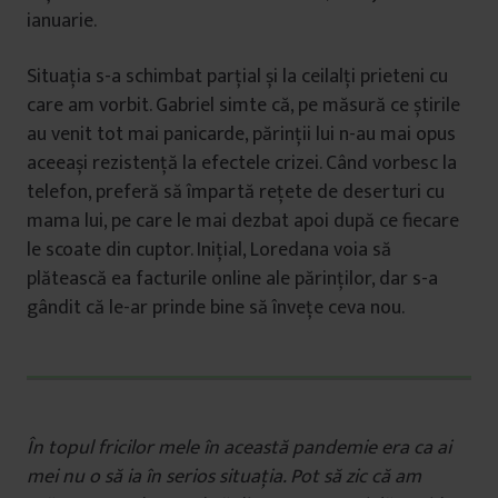
ianuarie.
Situația s-a schimbat parțial și la ceilalți prieteni cu
care am vorbit. Gabriel simte că, pe măsură ce știrile
au venit tot mai panicarde, părinții lui n-au mai opus
aceeași rezistență la efectele crizei. Când vorbesc la
telefon, preferă să împartă rețete de deserturi cu
mama lui, pe care le mai dezbat apoi după ce fiecare
le scoate din cuptor. Inițial, Loredana voia să
plătească ea facturile online ale părinților, dar s-a
gândit că le-ar prinde bine să învețe ceva nou.
În topul fricilor mele în această pandemie era ca ai
mei nu o să ia în serios situația. Pot să zic că am