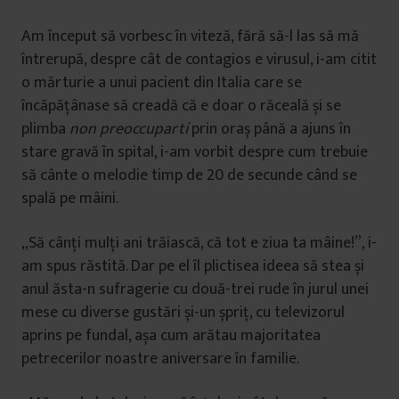
Am început să vorbesc în viteză, fără să-l las să mă
întrerupă, despre cât de contagios e virusul, i-am citit
o mărturie a unui pacient din Italia care se
încăpățânase să creadă că e doar o răceală și se
plimba
non preoccuparti
prin oraș până a ajuns în
stare gravă în spital, i-am vorbit despre cum trebuie
să cânte o melodie timp de 20 de secunde când se
spală pe mâini.
„Să cânți mulți ani trăiască, că tot e ziua ta mâine!”, i-
am spus răstită. Dar pe el îl plictisea ideea să stea și
anul ăsta-n sufragerie cu două-trei rude în jurul unei
mese cu diverse gustări și-un șpriț, cu televizorul
aprins pe fundal, așa cum arătau majoritatea
petrecerilor noastre aniversare în familie.