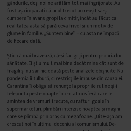
gândurile, deși noi ne arătăm tot mai îngrijorate. Au
fost așa împăcați că anul trecut au reușit să-și
cumpere în avans gropi la cimitir, încât au făcut ca
realitatea asta să pară ceva frivol și-un motiv de
glume în familie. „Suntem bine” – cu asta ne împacă
de fiecare dată.
Știu că mai bravează, că-și fac griji pentru propria lor
sănătate. Ei știu mult mai bine decât mine cât sunt de
fragili și nu sar niciodată peste analizele obișnuite. Nu
pandemia îi tulbură, ci restricțiile impuse din cauza ei.
Carantina îi obliga să renunțe la propriile rutine și-i
teleporta peste noapte într-o atmosferă care le
amintea de vremuri trecute, cu rafturi goale în
supermarketuri, plimbări interzise noaptea și mașini
care se plimbă prin oraș cu megafoane. „Uite-așa am
crescut noi în ultimul deceniu al comunismului. De-