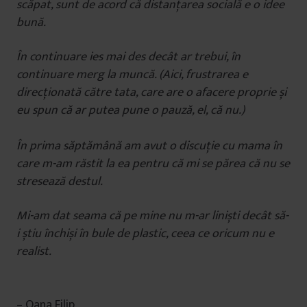
scăpat, sunt de acord că distanțarea socială e o idee
bună.
În continuare ies mai des decât ar trebui, în
continuare merg la muncă. (Aici, frustrarea e
direcționată către tata, care are o afacere proprie și
eu spun că ar putea pune o pauză, el, că nu.)
În prima săptămână am avut o discuție cu mama în
care m-am răstit la ea pentru că mi se părea că nu se
stresează destul.
Mi-am dat seama că pe mine nu m-ar liniști decât să-
i știu închiși în bule de plastic, ceea ce oricum nu e
realist.
– Oana Filip