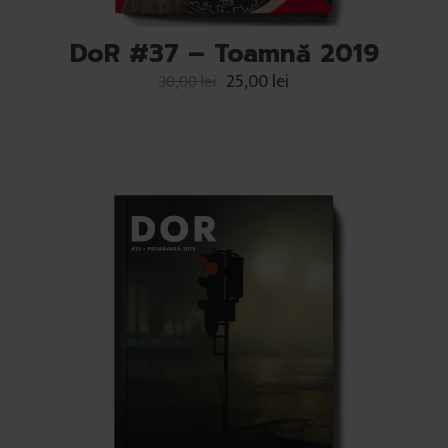
DoR #37 – Toamnă 2019
25,00
lei
30,00
lei