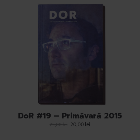
DoR #19 – Primăvară 2015
20,00
lei
25,00
lei