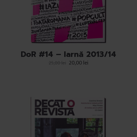
DoR #14 – Iarnă 2013/14
20,00
lei
25,00
lei