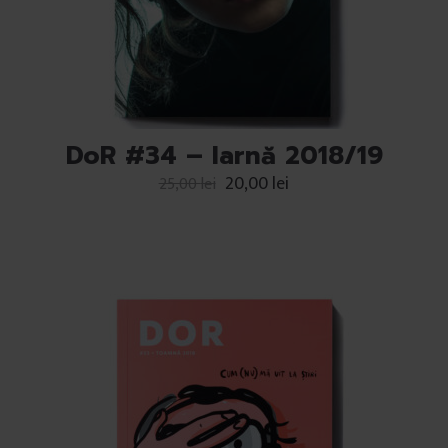
DoR #34 – Iarnă 2018/19
20,00
lei
25,00
lei