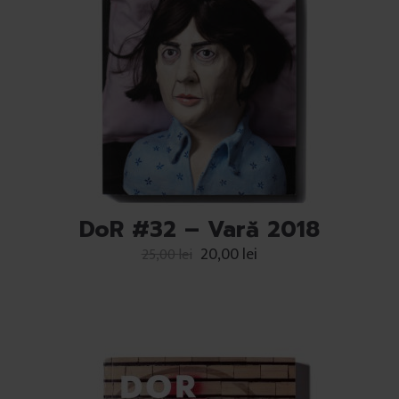
DoR #32 – Vară 2018
20,00
lei
25,00
lei