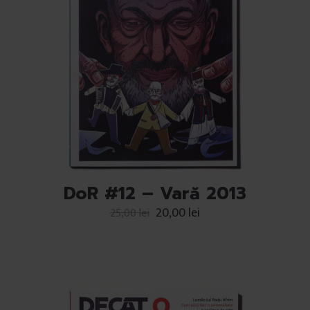
DoR #12 – Vară 2013
20,00
lei
25,00
lei