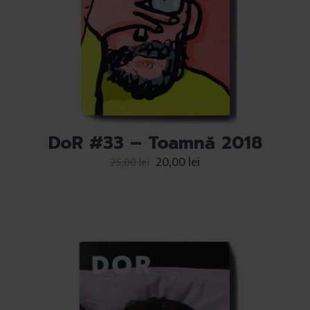
DoR #33 – Toamnă 2018
20,00
lei
25,00
lei