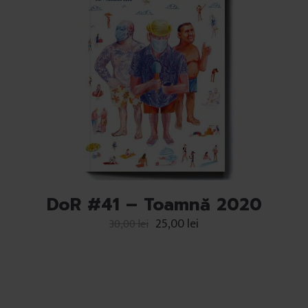
DoR #41 – Toamnă 2020
25,00
lei
30,00
lei