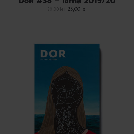
DoR #38 – Iarnă 2019/20
25,00
lei
30,00
lei