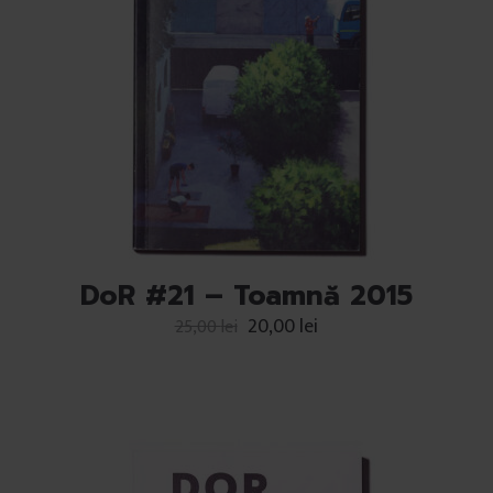
DoR #21 – Toamnă 2015
20,00
lei
25,00
lei