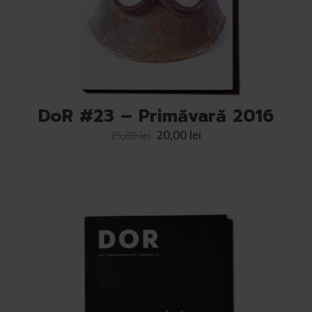
DoR #23 – Primăvară 2016
20,00
lei
25,00
lei