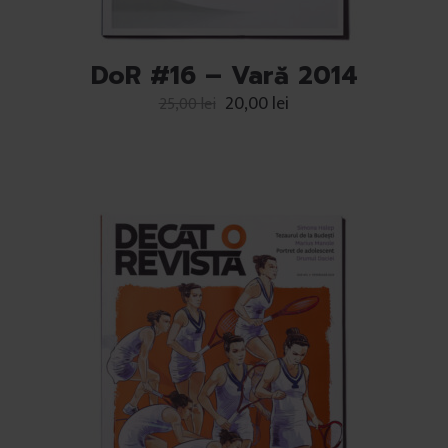
DoR #16 – Vară 2014
20,00
lei
25,00
lei