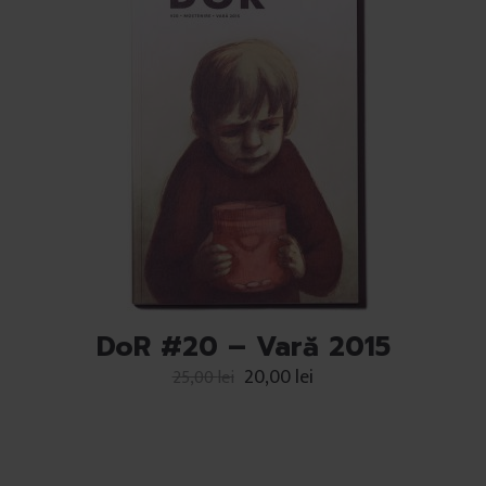
DoR #20 – Vară 2015
20,00
lei
25,00
lei