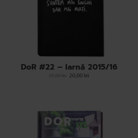
DoR #22 – Iarnă 2015/16
20,00
lei
25,00
lei