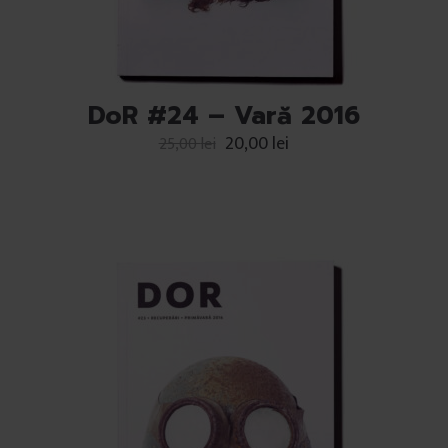
DoR #24 – Vară 2016
20,00
lei
25,00
lei