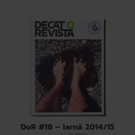
DoR #18 – Iarnă 2014/15