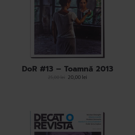
DoR #13 – Toamnă 2013
20,00
lei
25,00
lei