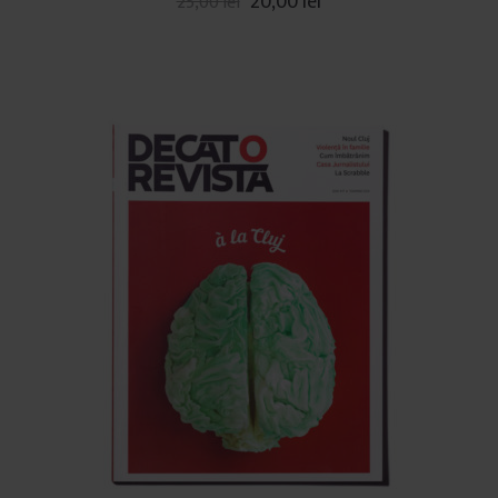
20,00
lei
25,00
lei