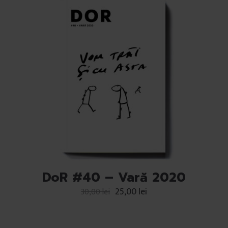
DoR #40 – Vară 2020
25,00
lei
30,00
lei