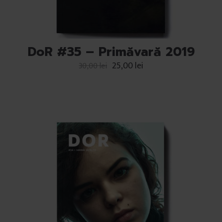
DoR #35 – Primăvară 2019
25,00
lei
30,00
lei