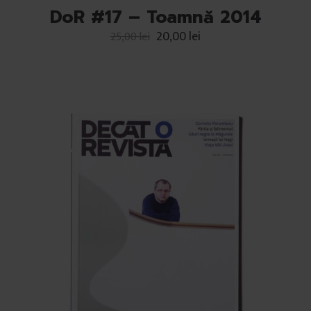
DoR #17 – Toamnă 2014
20,00
lei
25,00
lei