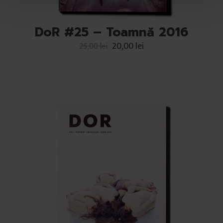
t
u
l
DoR #25 – Toamnă 2016
u
20,00
lei
25,00
lei
i