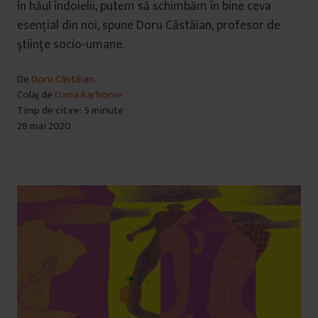
în hăul îndoielii, putem să schimbăm în bine ceva
esenţial din noi, spune Doru Căstăian, profesor de
științe socio-umane.
De
Doru Căstăian
Colaj de
Oana Barbonie
Timp de citire: 5 minute
28 mai 2020