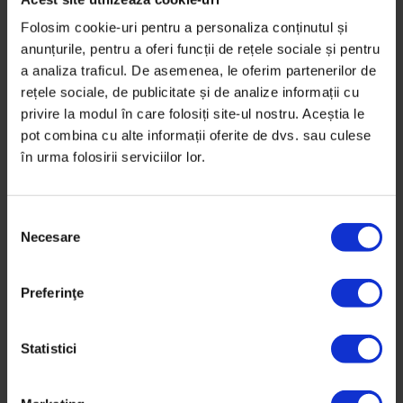
Folosim cookie-uri pentru a personaliza conținutul și
anunțurile, pentru a oferi funcții de rețele sociale și pentru
a analiza traficul. De asemenea, le oferim partenerilor de
rețele sociale, de publicitate și de analize informații cu
privire la modul în care folosiți site-ul nostru. Aceștia le
pot combina cu alte informații oferite de dvs. sau culese
în urma folosirii serviciilor lor.
S
Necesare
e
l
e
Preferinţe
c
ț
Educație
i
Statistici
Profesorul care predă moralitate
a
c
Predă logică și filosofie la două licee diametral opuse