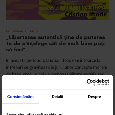
Coronavirus
,
Eseuri
„Libertatea autentică ține de puterea
ta de a înţelege cât de mult bine poţi
să faci”
În această perioadă, Cristian Iftode se întoarce la
întrebări ce gravitează în jurul unor concepte morale
de bază, precum cel de responsabilitate socială sau
de solidaritate.
De
Cristian Iftode
Consimțământ
Detalii
Despre
Colaj de
Oana Barbonie
Timp de citire: 7 minute
26 aprilie 2020
Acest site utilizează cookie-uri