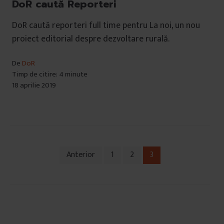
DoR caută Reporteri
DoR caută reporteri full time pentru La noi, un nou
proiect editorial despre dezvoltare rurală.
De
DoR
Timp de citire: 4 minute
18 aprilie 2019
Anterior
1
2
3
Navigare
în
articole