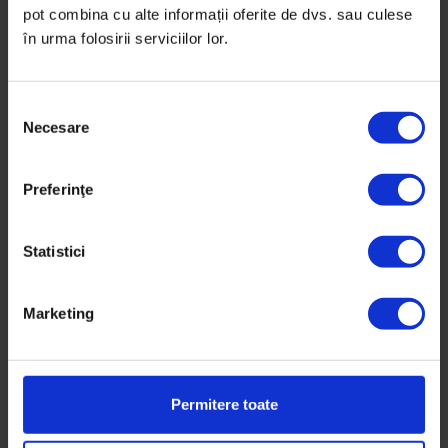
pot combina cu alte informații oferite de dvs. sau culese
în urma folosirii serviciilor lor.
De
Sorana Stănescu
Fotografii de
Cătălin Georgescu
Timp de citire: 8 minute
S
27 aprilie 2019
Necesare
e
l
e
Preferinţe
c
ț
i
Statistici
a
c
Marketing
o
n
s
i
Permitere toate
m
ț