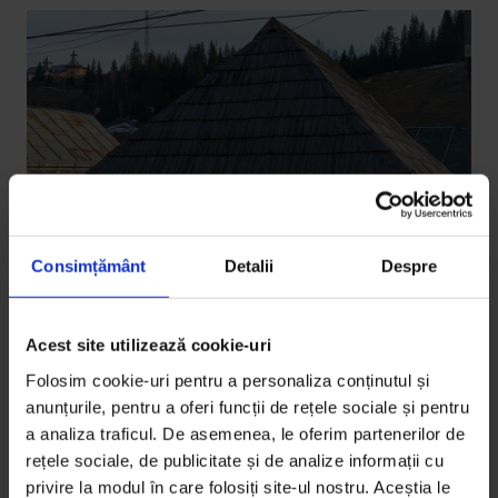
Consimțământ
Detalii
Despre
Acest site utilizează cookie-uri
Folosim cookie-uri pentru a personaliza conținutul și
La noi
anunțurile, pentru a oferi funcții de rețele sociale și pentru
Tensiune și tradiție în Ciocănești
a analiza traficul. De asemenea, le oferim partenerilor de
Cum se schimbă viața unui sat când ajunge în toate
rețele sociale, de publicitate și de analize informații cu
privire la modul în care folosiți site-ul nostru. Aceștia le
topurile turistice?