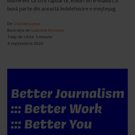
Indiferent că scrii rapoarte, eseuri ori e-mailuri, o
bună parte din această îndeletnicire e meșteșug.
De
Cristian Lupșa
Ilustrație de
Gabriela Grozavu
Timp de citire: 5 minute
4 septembrie 2020