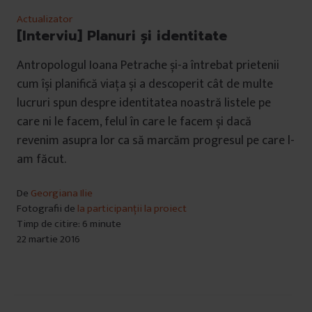
Actualizator
[Interviu] Planuri și identitate
Antropologul Ioana Petrache și-a întrebat prietenii
cum își planifică viața și a descoperit cât de multe
lucruri spun despre identitatea noastră listele pe
care ni le facem, felul în care le facem și dacă
revenim asupra lor ca să marcăm progresul pe care l-
am făcut.
De
Georgiana Ilie
Fotografii de
la participanții la proiect
Timp de citire: 6 minute
22 martie 2016