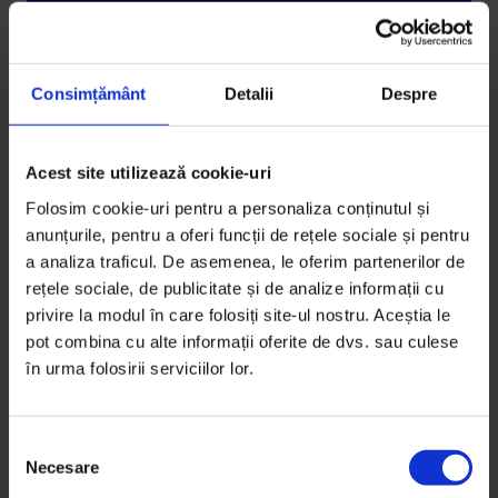
Consimțământ
Detalii
Despre
Better Work
,
Recomandări
Ești un explorator sau un constructor?
Recomandări de citit care te vor ajuta să-ți descoperi
Acest site utilizează cookie-uri
tipul de temperament și să-ți transformi calendarul
Folosim cookie-uri pentru a personaliza conținutul și
dintr-o povară într-o binecuvântare.
anunțurile, pentru a oferi funcții de rețele sociale și pentru
a analiza traficul. De asemenea, le oferim partenerilor de
De
Cristian Lupșa
rețele sociale, de publicitate și de analize informații cu
Timp de citire: 3 minute
privire la modul în care folosiți site-ul nostru. Aceștia le
20 februarie 2020
pot combina cu alte informații oferite de dvs. sau culese
în urma folosirii serviciilor lor.
S
Necesare
e
l