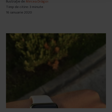
Ilustrație de
Mircea Drăgoi
l
Timp de citire: 3 minute
u
16 ianuarie 2020
i