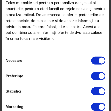
Cu răbdare și multe instrumente de planificare.
Folosim cookie-uri pentru a personaliza conținutul și
anunțurile, pentru a oferi funcții de rețele sociale și pentru
De
Dona Georgia
și
Valentin Sălăgeanu
a analiza traficul. De asemenea, le oferim partenerilor de
Fotografii din arhiva personală
rețele sociale, de publicitate și de analize informații cu
Fotografie de
Cătălin Georgescu
privire la modul în care folosiți site-ul nostru. Aceștia le
Timp de citire: 10 minute
pot combina cu alte informații oferite de dvs. sau culese
17 ianuarie 2020
în urma folosirii serviciilor lor.
S
Necesare
e
l
e
Preferinţe
c
ț
i
Statistici
a
c
Marketing
o