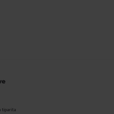
ve
 tiparita