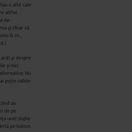
tau o altă cale
e altfel.
ul de
eva și chiar să
oiu & co.,
ă.)
tară) și despre
e și nici
lternative. Nu
ai puțin valide
 când un
ei de pe
nța unei slujbe
cântă pe balcon