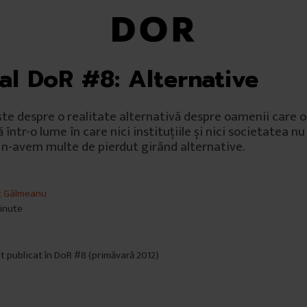
ial DoR #8: Alternative
e despre o realitate alternativă despre oamenii care o 
într-o lume în care nici instituțiile și nici societatea n
 n-avem multe de pierdut girând alternative.
x Gâlmeanu
minute
st publicat în DoR #8 (primăvară 2012)