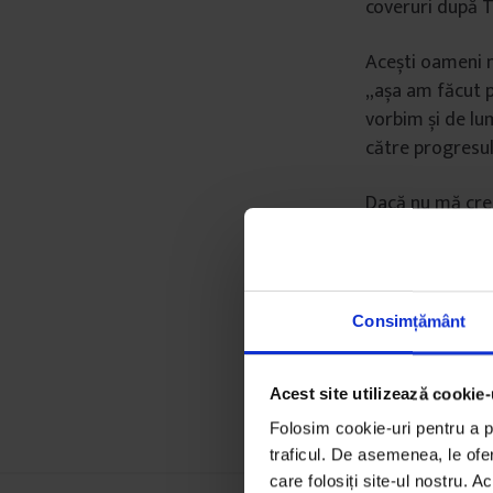
coveruri după T
Acești oameni n
„așa am făcut p
vorbim și de lum
către progresul
Dacă nu mă cred
decis că vrea m
povesti despre c
și probabil nu se
Consimțământ
Acest site utilizează cookie-
Folosim cookie-uri pentru a pe
traficul. De asemenea, le ofer
care folosiți site-ul nostru. A