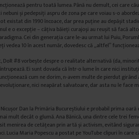
uncționează pentru toată lumea. Până nu demult, cei care cău
i nebuni și pedepsiți aspru de zona pe care voiau s-o abordez
tot existat din 1990 încoace, dar prea puține au depășit stadi
lmul e o excepție – câțiva băieți curajoși au reușit să facă altc
paradigma. Cei din generația care le-au urmat lui Puiu, Porumb
eți vedea 10 în acest număr, dovedesc că „altfel” funcționeaz
t, DoR #8 vorbește despre o realitate alternativă (da, minori
ntrupează. Ei sunt dovada că într-o lume în care nici instituțiil
uncționează cum ne dorim, n-avem multe de pierdut girând a
evoluționare, nici neapărat salvatoare, dar asta nu le face m
 Nicușor Dan la Primăria Bucureștiului e probabil prima oară
ai mult decât o glumă. Ana Bănică, una dintre cele trei fem
sit menirea de cetățean prin artă și activism, evitând sigura
inci. Lucia Maria Popescu a postat pe YouTube clipuri în care 