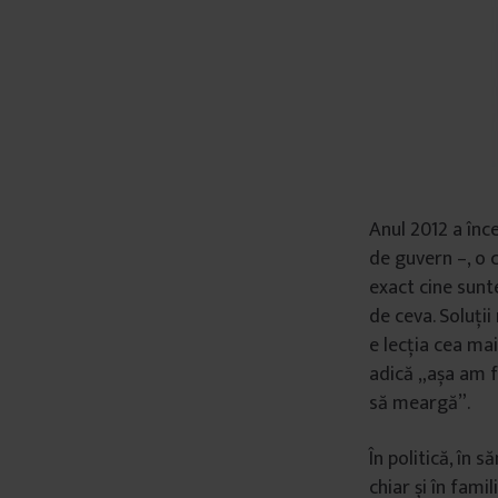
Anul 2012 a înc
de guvern –, o 
exact cine sunt
de ceva. Soluții
e lecția cea ma
adică „așa am f
să meargă”.
În politică, în s
chiar și în fami