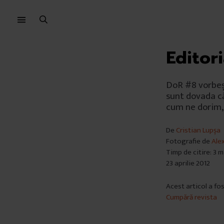
Sari
Sari
la
la
meniu
conținut
Editor
DoR #8 vorbeșt
sunt dovada că 
cum ne dorim,
De
Cristian Lupșa
Fotografie de
Ale
Timp de citire: 3 
23 aprilie 2012
Acest articol a fo
Cumpără revista