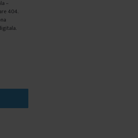
la –
are 404.
ona
igitala.