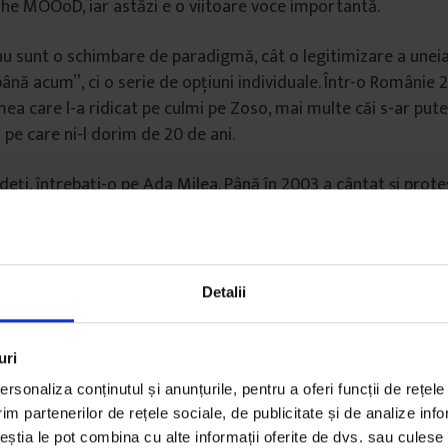
he MOOoD, iar astăzi e o viitoare voce importantă.
u sunt o schimbare de paradigmă, cât o legitimizare a uneia 
ână acum”, ci o serie de opțiuni individuale. Într-o Românie 2
ea care l-a ridicat pe culmi pe Zoso, mai multe căi s-ar pute
 pe care ni-l dorim de 20 de ani.
eți, întrebați-o pe Ada Milea. Până în 2003 a cântat și protes
ai degrabă să creeze ceva – nici teatru, nici muzică – prin ca
reațiile și oamenii care o fac fericită. Și-a găsit o alternativ
 va opri aici.
Detalii
uri
rsonaliza conținutul și anunțurile, pentru a oferi funcții de rețele
im partenerilor de rețele sociale, de publicitate și de analize info
ceștia le pot combina cu alte informații oferite de dvs. sau culese î