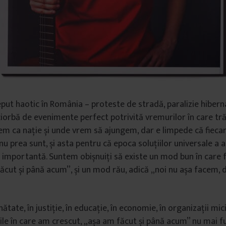
eput haotic în România – proteste de stradă, paralizie hiber
ciorbă de evenimente perfect potrivită vremurilor în care tr
em ca nație și unde vrem să ajungem, dar e limpede că fiecar
 nu prea sunt, și asta pentru că epoca soluțiilor universale a 
i importantă. Suntem obișnuiți să existe un mod bun în care f
ăcut și până acum”, și un mod rău, adică „noi nu așa facem, 
ănătate, în justiție, în educație, în economie, în organizații mici
liile în care am crescut, „așa am făcut și până acum” nu mai f