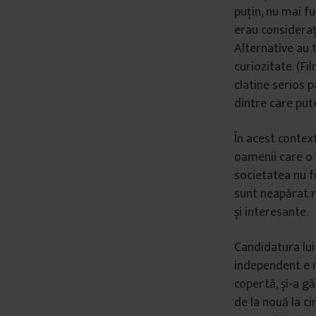
puțin, nu mai f
erau consideraț
Alternative au 
curiozitate. (Fi
clatine serios 
dintre care put
În acest contex
oamenii care o î
societatea nu f
sunt neapărat r
și interesante.
Candidatura lui
independent e m
copertă, și-a gă
de la nouă la c