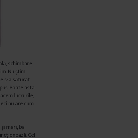
nală, schimbare
ăim. Nu știm
e s-a săturat
apus. Poate asta
acem lucrurile,
deci nu are cum
 și mari, ba
uncționează. Cel