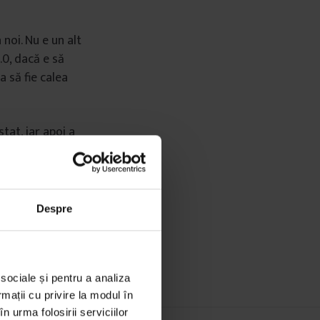
noi. Nu e un alt
.0, dacă e să
a să fie calea
tat, iar apoi a
re să poată
ă la alternativă
Despre
 sociale și pentru a analiza
rmații cu privire la modul în
n urma folosirii serviciilor