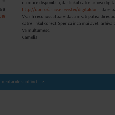
nu mai e disponibila, dar linkul catre arhiva digita
a B
http://dor.ro/arhiva-revistei/digitaldor
– da ero
V-as fi recunoscatoare daca m-ati putea directi
018
catre linkul corect. Sper ca inca mai aveti arhiva d
Va multumesc.
Camelia
mentariile sunt închise.