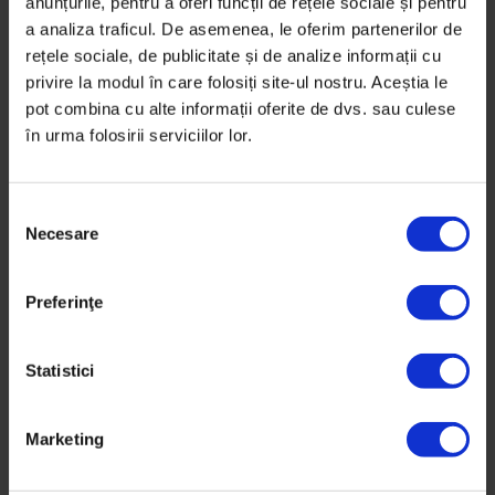
anunțurile, pentru a oferi funcții de rețele sociale și pentru
a analiza traficul. De asemenea, le oferim partenerilor de
Mergi unde-ți zice inima
rețele sociale, de publicitate și de analize informații cu
privire la modul în care folosiți site-ul nostru. Aceștia le
Credeam că nimic nu poate fi mai greu decât o
pot combina cu alte informații oferite de dvs. sau culese
operație pe cord deschis, la 27 de ani. Apoi a urmat
în urma folosirii serviciilor lor.
recuperarea și mi-am dat seama că nu doar inima
avea probleme.
S
Necesare
e
De
Silvia Dumitru
l
Ilustrații de
Mihaela Paraschivu
e
Preferinţe
Timp de citire: 30 de minute
c
14 iunie 2021
ț
i
Statistici
a
c
Marketing
o
n