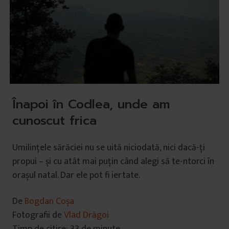
Înapoi în Codlea, unde am
cunoscut frica
Umilințele sărăciei nu se uită niciodată, nici dacă-ți
propui – și cu atât mai puțin când alegi să te-ntorci în
orașul natal. Dar ele pot fi iertate.
De
Bogdan Coșa
Fotografii de
Vlad Drăgoi